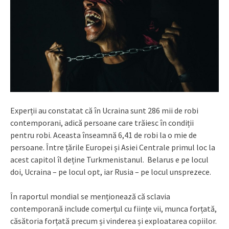
Experții au constatat că în Ucraina sunt 286 mii de robi
contemporani, adică persoane care trăiesc în condiții
pentru robi. Aceasta înseamnă 6,41 de robi la o mie de
persoane. Între țările Europei și Asiei Centrale primul loc la
acest capitol îl deține Turkmenistanul. Belarus e pe locul
doi, Ucraina – pe locul opt, iar Rusia – pe locul unsprezece.
În raportul mondial se menționează că sclavia
contemporană include comerțul cu ființe vii, munca forțată,
căsătoria forțată precum și vinderea și exploatarea copiilor.