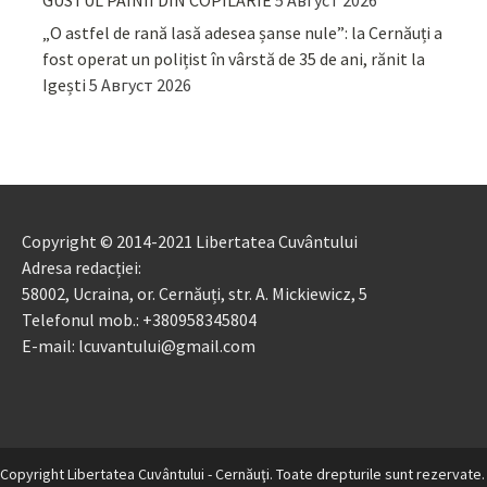
GUSTUL PÂINII DIN COPILĂRIE
5 Август 2026
„O astfel de rană lasă adesea șanse nule”: la Cernăuți a
fost operat un polițist în vârstă de 35 de ani, rănit la
Igești
5 Август 2026
Copyright © 2014-2021 Libertatea Cuvântului
Adresa redacției:
58002, Ucraina, or. Cernăuți, str. A. Mickiewicz, 5
Telefonul mob.: +380958345804
E-mail: lcuvantului@gmail.com
Copyright Libertatea Cuvântului - Cernăuţi. Toate drepturile sunt rezervate.