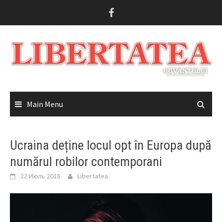
Skip
to
content
Main Menu
Ucraina deține locul opt în Europa după
numărul robilor contemporani
22 Июль 2018
Libertatea