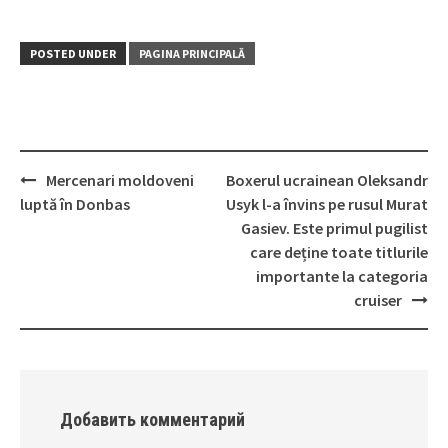
POSTED UNDER
PAGINA PRINCIPALĂ
Mercenari moldoveni
Boxerul ucrainean Oleksandr
Post
luptă în Donbas
Usyk l-a învins pe rusul Murat
navigation
Gasiev. Este primul pugilist
care deține toate titlurile
importante la categoria
cruiser
Добавить комментарий