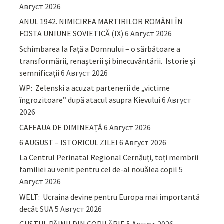
Август 2026
ANUL 1942. NIMICIREA MARTIRILOR ROMÂNI ÎN
FOSTA UNIUNE SOVIETICĂ (IX)
6 Август 2026
Schimbarea la Față a Domnului – o sărbătoare a
transformării, renașterii și binecuvântării. Istorie și
semnificații
6 Август 2026
WP: Zelenski a acuzat partenerii de „victime
îngrozitoare” după atacul asupra Kievului
6 Август
2026
CAFEAUA DE DIMINEAȚĂ
6 Август 2026
6 AUGUST – ISTORICUL ZILEI
6 Август 2026
La Centrul Perinatal Regional Cernăuți, toți membrii
familiei au venit pentru cel de-al nouălea copil
5
Август 2026
WELT: Ucraina devine pentru Europa mai importantă
decât SUA
5 Август 2026