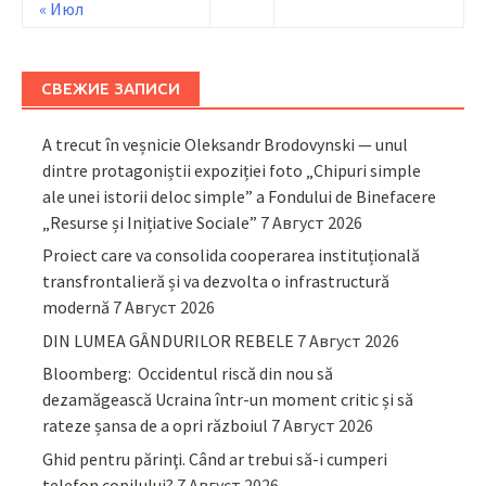
« Июл
СВЕЖИЕ ЗАПИСИ
A trecut în veșnicie Oleksandr Brodovynski — unul
dintre protagoniștii expoziției foto „Chipuri simple
ale unei istorii deloc simple” a Fondului de Binefacere
„Resurse și Inițiative Sociale”
7 Август 2026
Proiect care va consolida cooperarea instituțională
transfrontalieră și va dezvolta o infrastructură
modernă
7 Август 2026
DIN LUMEA GÂNDURILOR REBELE
7 Август 2026
Bloomberg: Occidentul riscă din nou să
dezamăgească Ucraina într-un moment critic și să
rateze șansa de a opri războiul
7 Август 2026
Ghid pentru părinţi. Când ar trebui să-i cumperi
telefon copilului?
7 Август 2026