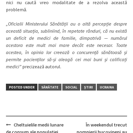
nici nu caută vreo modalitate de a rezolva această
problemă.
„Oficialii Ministerului Sănătății au o altă percepție despre
această situația, subliniind, în repetate rânduri, că nu există
un deficit de medici de familie, dimpotrivă — numărul
acestora este mult mai mare decât este necesar. Toate
acestea, în opinia lor creează o concurență sănătoasă și
permite pacienților să-și aleagă cei mai buni și calificați
medici”
precizează autorul.
POSTED UNDER
SĂNĂTATE
SOCIAL
ȘTIRI
UCRAINA
Cheltuielile medii lunare
În weekendul trecut
Post
de consum ale populației
pompierii bucovineni au