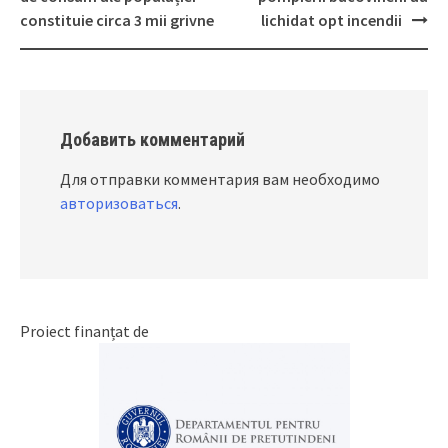
navigation
constituie circa 3 mii grivne
lichidat opt incendii
Добавить комментарий
Для отправки комментария вам необходимо
авторизоваться
.
Proiect finanțat de