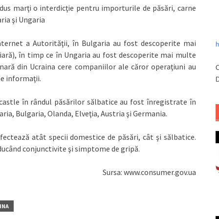
dus marţi o interdicţie pentru importurile de păsări, carne
ria şi Ungaria
ternet a Autorităţii, în Bulgaria au fost descoperite mai
h
ară), în timp ce în Ungaria au fost descoperite mai multe
inară din Ucraina cere companiilor ale căror operaţiuni au
C
e informaţii.
D
stle în rândul păsărilor sălbatice au fost înregistrate în
ia, Bulgaria, Olanda, Elveţia, Austria şi Germania.
ctează atât specii domestice de păsări, cât şi sălbatice.
oducând conjunctivite şi simptome de gripă.
Sursa: www.consumer.gov.ua
INA