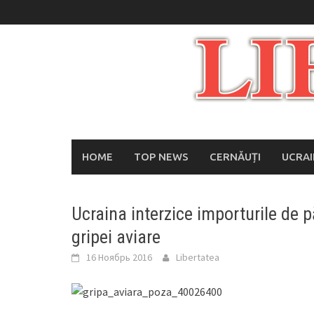
Skip
to
content
HOME
TOP NEWS
CERNĂUȚI
UCRA
Ucraina interzice importurile de p
gripei aviare
16 Ноябрь 2016
Libertatea