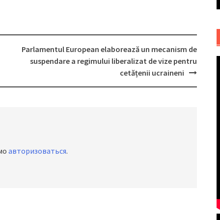
Parlamentul European elaborează un mecanism de
suspendare a regimului liberalizat de vize pentru
cetățenii ucraineni
имо
авторизоваться
.