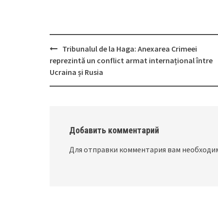
Tribunalul de la Haga: Anexarea Crimeei
Post
reprezintă un conflict armat internațional între
navigation
Ucraina și Rusia
Добавить комментарий
Для отправки комментария вам необход