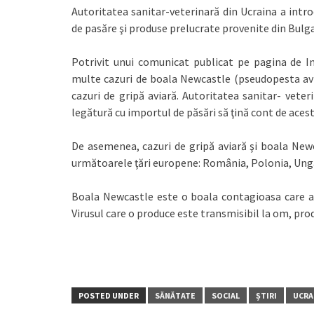
Autoritatea sanitar-veterinară din Ucraina a intro
de pasăre şi produse prelucrate provenite din Bulga
Potrivit unui comunicat publicat pe pagina de In
multe cazuri de boala Newcastle (pseudopesta avi
cazuri de gripă aviară. Autoritatea sanitar- veter
legătură cu importul de păsări să ţină cont de acest
De asemenea, cazuri de gripă aviară şi boala Newca
următoarele ţări europene: România, Polonia, Ungar
Boala Newcastle este o boala contagioasa care afe
Virusul care o produce este transmisibil la om, pr
POSTED UNDER
SĂNĂTATE
SOCIAL
ȘTIRI
UCRA