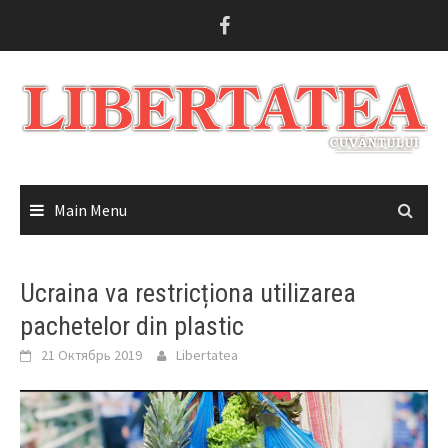
Skip
to
content
Main Menu
Ucraina va restricționa utilizarea
pachetelor din plastic
21 Октябрь 2019
Libertatea