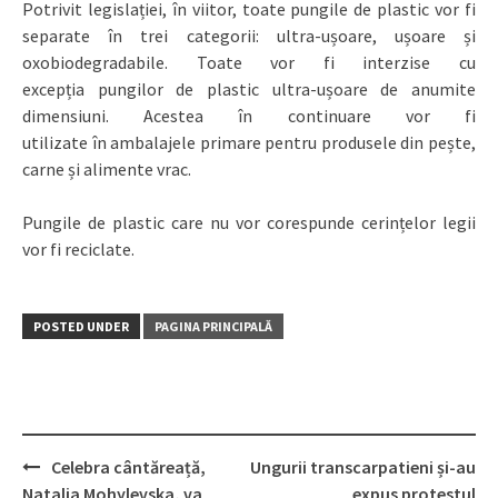
Potrivit legislației, în viitor, toate pungile de plastic vor fi
separate în trei categorii: ultra-ușoare, ușoare și
oxobiodegradabile. Toate vor fi interzise cu
excepția pungilor de plastic ultra-ușoare de anumite
dimensiuni. Acestea în continuare vor fi
utilizate în ambalajele primare pentru produsele din pește,
carne și alimente vrac.
Pungile de plastic care nu vor corespunde cerințelor legii
vor fi reciclate.
POSTED UNDER
PAGINA PRINCIPALĂ
Celebra cântăreață,
Ungurii transcarpatieni și-au
Post
Natalia Mohylevska, va
expus protestul