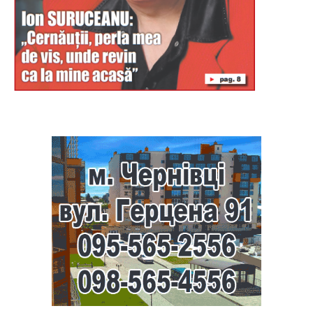
Буковина