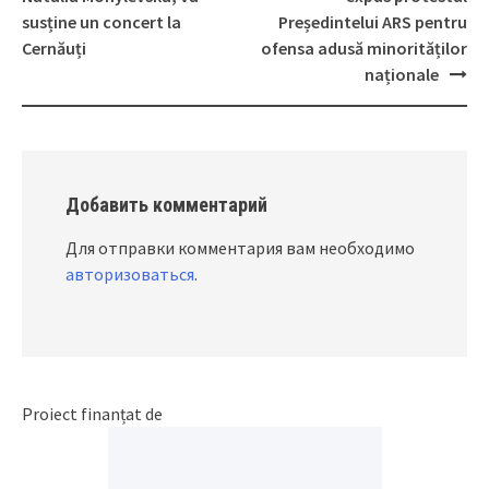
navigation
susține un concert la
Președintelui ARS pentru
Cernăuți
ofensa adusă minorităților
naționale
Добавить комментарий
Для отправки комментария вам необходимо
авторизоваться
.
Proiect finanțat de