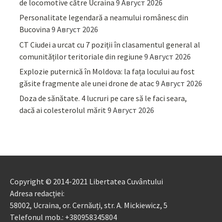
de locomotive către Ucraina
9 Август 2026
Personalitate legendară a neamului românesc din
Bucovina
9 Август 2026
CT Ciudei a urcat cu 7 poziții în clasamentul general al
comunităților teritoriale din regiune
9 Август 2026
Explozie puternică în Moldova: la fața locului au fost
găsite fragmente ale unei drone de atac
9 Август 2026
Doza de sănătate. 4 lucruri pe care să le faci seara,
dacă ai colesterolul mărit
9 Август 2026
Copyright © 2014-2021 Libertatea Cuvântului
Adresa redacției:
58002, Ucraina, or. Cernăuți, str. A. Mickiewicz, 5
Telefonul mob.: +380958345804