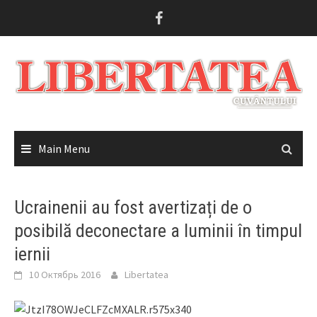
Skip
to
content
Main Menu
Ucrainenii au fost avertizați de o
posibilă deconectare a luminii în timpul
iernii
10 Октябрь 2016
Libertatea