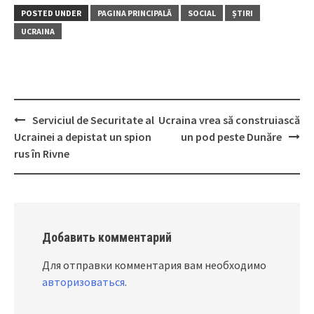
POSTED UNDER
PAGINA PRINCIPALĂ
SOCIAL
ȘTIRI
UCRAINA
Serviciul de Securitate al
Ucraina vrea să construiască
Post
Ucrainei a depistat un spion
un pod peste Dunăre
navigation
rus în Rivne
Добавить комментарий
Для отправки комментария вам необходимо
авторизоваться
.