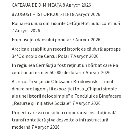
CAFEAUA DE DIMINEAȚĂ
8 Август 2026
8 AUGUST – ISTORICUL ZILEI
8 Август 2026
Ruinarea unuia din zidurile Cetății Hotinului continuă
7 Август 2026
Frumusețea dansului popular
7 Август 2026
Arctica a stabilit un record istoric de căldură: aproape
34°C dincolo de Cercul Polar
7 Август 2026
În regiunea Cernăuți a fost reținut un bărbat care i-a
cerut unui fermier 50.000 de dolari
7 Август 2026
A trecut în veșnicie Oleksandr Brodovynski — unul
dintre protagoniștii expoziției foto „Chipuri simple
ale unei istorii deloc simple” a Fondului de Binefacere
„Resurse și Inițiative Sociale”
7 Август 2026
Proiect care va consolida cooperarea instituțională
transfrontalieră și va dezvolta o infrastructură
modernă
7 Август 2026