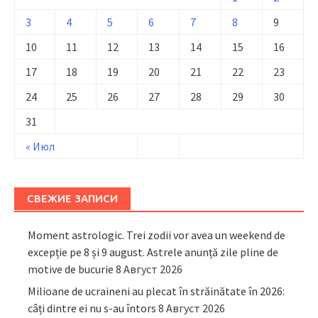
3
4
5
6
7
8
9
10
11
12
13
14
15
16
17
18
19
20
21
22
23
24
25
26
27
28
29
30
31
« Июл
СВЕЖИЕ ЗАПИСИ
Moment astrologic. Trei zodii vor avea un weekend de
excepție pe 8 și 9 august. Astrele anunță zile pline de
motive de bucurie
8 Август 2026
Milioane de ucraineni au plecat în străinătate în 2026:
câți dintre ei nu s-au întors
8 Август 2026