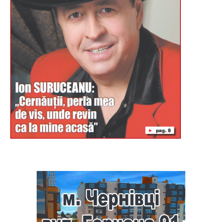
Буковина