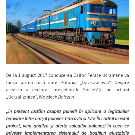
De la 1 august 2017 conducerea Căilor Ferate Ucrainene va
lansa prima rută spre Polonia „Lviv-Cracovia”. Despre
aceasta a declarat președintele Societății pe acțiuni
„Ucrzaliznîțea”, Wojciech
Balczun.
„În prezent lucrăm asupra punerii în aplicare a legăturilor
feroviare între orașul polonez Cracovia și Lviv. În cadrul acestui
proiect, vom analiza și oferta colegilor polonezi în ceea ce
privește implementarea sistemului de boghiuri ajustabile