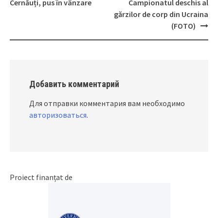
Post
Cernăuți, pus în vânzare
Campionatul deschis al
navigation
gărzilor de corp din Ucraina
(FOTO)
Добавить комментарий
Для отправки комментария вам необходимо
авторизоваться
.
Proiect finanțat de