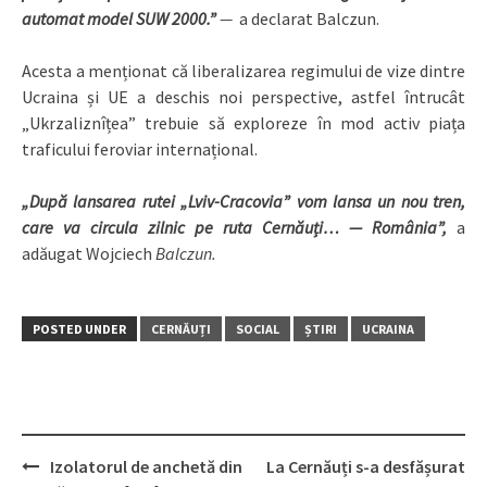
automat model SUW 2000.”
—
a declarat Balczun.
Acesta a menționat că liberalizarea regimului de vize dintre
Ucraina și UE a deschis noi perspective, astfel întrucât
„Ukrzaliznîțea” trebuie să exploreze în mod activ piața
traficului feroviar internațional.
„După lansarea rutei „Lviv-Cracovia” vom lansa un nou tren,
care va circula zilnic pe ruta Cernăuți… — România”,
a
adăugat Wojciech
Balczun.
POSTED UNDER
CERNĂUȚI
SOCIAL
ȘTIRI
UCRAINA
Izolatorul de anchetă din
La Cernăuți s-a desfășurat