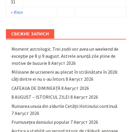
31
« Июл
СВЕЖИЕ ЗАПИСИ
Moment astrologic. Trei zodii vor avea un weekend de
excepție pe 8 și 9 august. Astrele anunță zile pline de
motive de bucurie
8 Август 2026
Milioane de ucraineni au plecat în străinătate în 2026:
câți dintre ei nu s-au întors
8 Август 2026
CAFEAUA DE DIMINEAȚĂ
8 Август 2026
8 AUGUST – ISTORICUL ZILEI
8 Август 2026
Ruinarea unuia din zidurile Cetății Hotinului continuă
7 Август 2026
Frumusețea dansului popular
7 Август 2026
Arctica a stabilit un record istoric de căldură: aproape