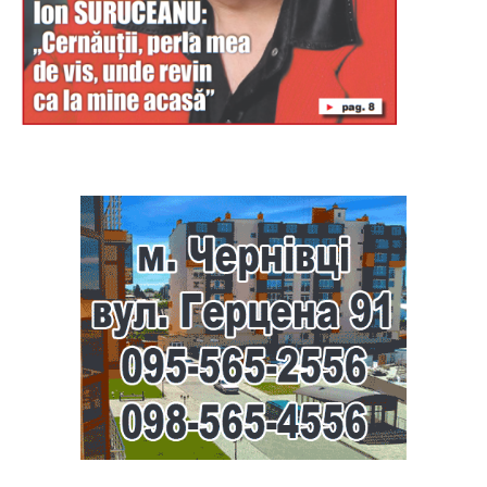
Буковина