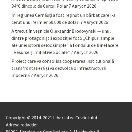
34°C dincolo de Cercul Polar
7 Август 2026
În regiunea Cernăuți a fost reținut un bărbat care i-a
cerut unui fermier 50.000 de dolari
7 Август 2026
A trecut în veșnicie Oleksandr Brodovynski — unul
dintre protagoniștii expoziției foto „Chipuri simple
ale unei istorii deloc simple” a Fondului de Binefacere
„Resurse și Inițiative Sociale”
7 Август 2026
Proiect care va consolida cooperarea instituțională
transfrontalieră și va dezvolta o infrastructură
modernă
7 Август 2026
Copyright © 2014-2021 Libertatea Cuvântului
Adresa redacției:
58002, Ucraina, or. Cernăuți, str. A. Mickiewicz, 5