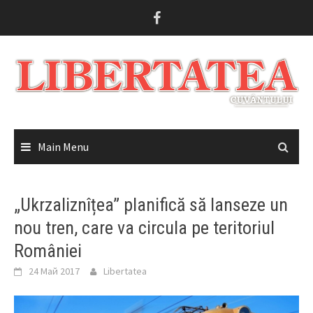
Skip
to
content
Main Menu
„Ukrzaliznîțea” planifică să lanseze un
nou tren, care va circula pe teritoriul
României
24 Май 2017
Libertatea