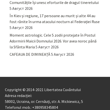
Comunitățile își unesc eforturile de dragul tineretului
5 Август 2026
În Kiev și regiune, 17 persoane au murit și alte 44 au
fost rănite în urma atacului nocturn al Federației Ruse
5 Август 2026
Moment astrologic. Cele 5 zodii protejate în Postul
Adormirii Maicii Domnului 2026. Vor avea noroc până
la Sfânta Maria
5 Август 2026
CAFEAUA DE DIMINEAȚĂ
5 Август 2026
Copyright © 2014-2021 Libertatea Cuvântului
Adresa redacției:
58002, Ucraina, or. Cernăuți, str. A. Mickiewicz, 5
Telefonul mob.: +380958345804