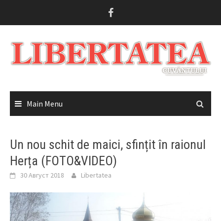
Skip
to
content
Main Menu
Un nou schit de maici, sfințit în raionul
Herța (FOTO&VIDEO)
30 Август 2018
Libertatea