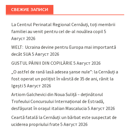
СВЕЖИЕ ЗАПИСИ
La Centrul Perinatal Regional Cernăuți, toți membrii
familiei au venit pentru cel de-al nouălea copil
5
Август 2026
WELT: Ucraina devine pentru Europa mai importantă
decât SUA
5 Август 2026
GUSTUL PÂINII DIN COPILĂRIE
5 Август 2026
„O astfel de rană lasă adesea șanse nule”: la Cernăuți a
fost operat un polițist în vârstă de 35 de ani, rănit la
Igești
5 Август 2026
Artiom Galchevici din Noua Suliță – deținătorul
Trofeului Concursului Internațional de Estradă,
desfășurat în orașul italian Mascalucia
5 Август 2026
Ceartă fatală la Cernăuți: un bărbat este suspectat de
uciderea propriului frate
5 Август 2026