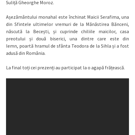
Suliță Gheorghe Moroz.
Așezământului monahal este închinat Maicii Serafima, una
din Sfintele ultimelor vremuri de la Mănăstirea Bănceni,
născută la Becești, și cuprinde chiliile maicilor, casa
preotului și două biserici, una dintre care este din
lemn, poartă hramul de sfânta Teodora de la Sihla și a fost
adusă din România.
La final toți cei prezenți au participat la o agapă frățească.