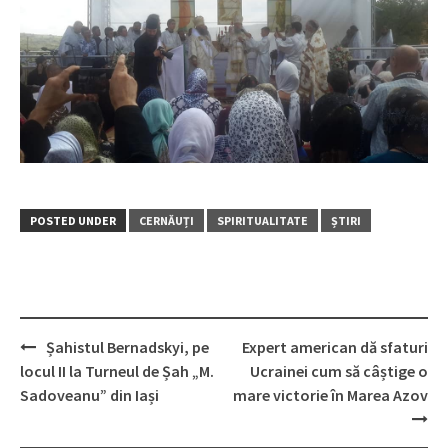
POSTED UNDER
CERNĂUȚI
SPIRITUALITATE
ȘTIRI
Șahistul Bernadskyi, pe
Expert american dă sfaturi
Post
locul II la Turneul de Șah „M.
Ucrainei cum să câștige o
navigation
Sadoveanu” din Iași
mare victorie în Marea Azov