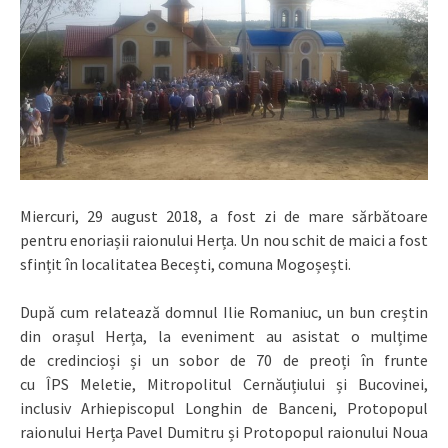
Miercuri, 29 august 2018, a fost zi de mare sărbătoare
pentru enoriașii raionului Herța. Un nou schit de maici a fost
sfințit în localitatea Becești, comuna Mogoșești.
După cum relatează domnul Ilie Romaniuc, un bun creștin
din orașul Herța, la eveniment au asistat o mulțime
de credincioși și un sobor de 70 de preoți în frunte
cu ÎPS Meletie, Mitropolitul Cernăuțiului și Bucovinei,
inclusiv Arhiepiscopul Longhin de Banceni, Protopopul
raionului Herța Pavel Dumitru și Protopopul raionului Noua