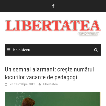
Skip
to
content
Main Menu
Un semnal alarmant: crește numărul
locurilor vacante de pedagogi
20 Сентябрь 2019
Libertatea