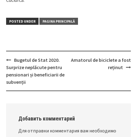
Cuciurca.
POSTED UNDER
PAGINA PRINCIPALĂ
Bugetul de Stat 2020.
Amatorul de biciclete a fost
Post
Surprize neplăcute pentru
reținut
navigation
pensionari și beneficiarii de
subvenții
Добавить комментарий
Для отправки комментария вам необходимо