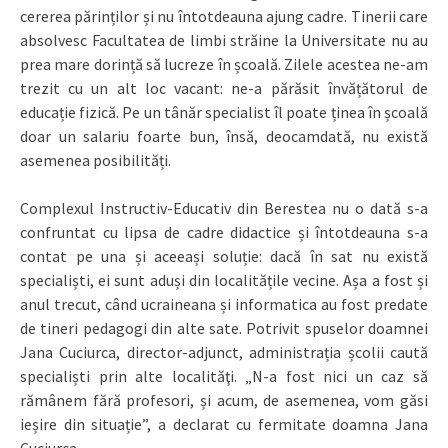
cererea părinților și nu întotdeauna ajung cadre. Tinerii care
absolvesc Facultatea de limbi străine la Universitate nu au
prea mare dorință să lucreze în școală. Zilele acestea ne-am
trezit cu un alt loc vacant: ne-a părăsit învățătorul de
educație fizică. Pe un tânăr specialist îl poate ținea în școală
doar un salariu foarte bun, însă, deocamdată, nu există
asemenea posibilități.
Complexul Instructiv-Educativ din Berestea nu o dată s-a
confruntat cu lipsa de cadre didactice și întotdeauna s-a
contat pe una și aceeași soluție: dacă în sat nu există
specialiști, ei sunt aduși din localitățile vecine. Așa a fost și
anul trecut, când ucraineana și informatica au fost predate
de tineri pedagogi din alte sate. Potrivit spuselor doamnei
Jana Cuciurca, director-adjunct, administrația școlii caută
specialiști prin alte localităţi. „N-a fost nici un caz să
rămânem fără profesori, și acum, de asemenea, vom găsi
ieșire din situație”, a declarat cu fermitate doamna Jana