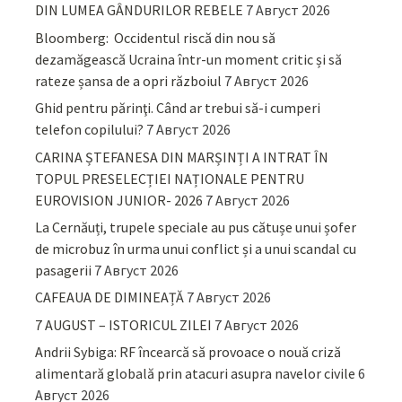
DIN LUMEA GÂNDURILOR REBELE
7 Август 2026
Bloomberg: Occidentul riscă din nou să
dezamăgească Ucraina într-un moment critic și să
rateze șansa de a opri războiul
7 Август 2026
Ghid pentru părinţi. Când ar trebui să-i cumperi
telefon copilului?
7 Август 2026
CARINA ȘTEFANESA DIN MARȘINȚI A INTRAT ÎN
TOPUL PRESELECȚIEI NAȚIONALE PENTRU
EUROVISION JUNIOR- 2026
7 Август 2026
La Cernăuți, trupele speciale au pus cătușe unui șofer
de microbuz în urma unui conflict și a unui scandal cu
pasagerii
7 Август 2026
CAFEAUA DE DIMINEAȚĂ
7 Август 2026
7 AUGUST – ISTORICUL ZILEI
7 Август 2026
Andrii Sybiga: RF încearcă să provoace o nouă criză
alimentară globală prin atacuri asupra navelor civile
6
Август 2026