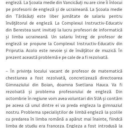
engleză. La Școala medie din Vancicăuți nu are cine îi înlocui
pe profesorii de engleză și de ucraineană. La Școala medie
din Tărăsăuți este liber jumătate de salariu pentru
învățătorul de engleză. La Complexul Instructiv-Educativ
din Berestea sunt invitați la lucru profesori de informatică
și limba ucraineană. Un salariu întreg de profesor de
engleză se propune la Complexul Instructiv-Educativ din
Priprutia. Acolo este nevoie și de învățător de muzică. În
prezent această problemă e pe cale de a fi rezolvată.
– În privința locului vacant de profesor de matematică
chestiunea a fost rezolvată, concretizează directoarea
Gimnaziului din Boian, doamna Svetlana Hauca. Va fi
rezolvată și problema profesorului de engleză. Din
octombrie în regiune vom avea voluntari din SUA și contăm
pe aceea că unul dintre ei va preda engleza la gimnaziul
nostru. Problema specialiștilor de limbă engleză la școlile
cu predarea în limba română a apărut mai înainte, fiindcă
limba de studiu era franceza. Engleza a fost introdusă la