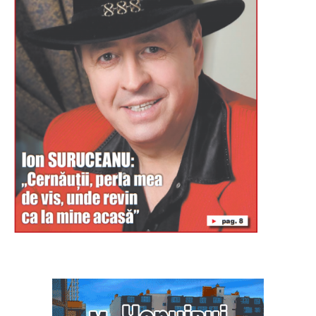
Буковина