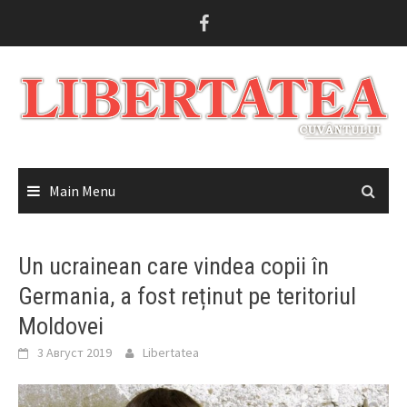
Skip
to
content
Main Menu
Un ucrainean care vindea copii în
Germania, a fost reținut pe teritoriul
Moldovei
3 Август 2019
Libertatea