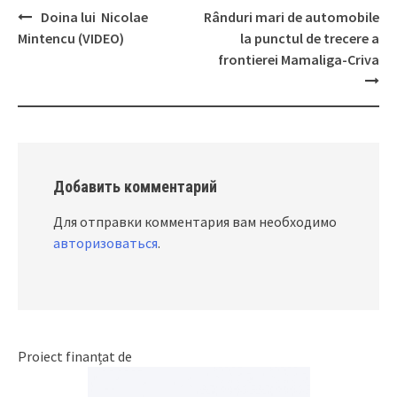
Doina lui Nicolae
Rânduri mari de automobile
Post
Mintencu (VIDEO)
la punctul de trecere a
navigation
frontierei Mamaliga-Criva
Добавить комментарий
Для отправки комментария вам необходимо
авторизоваться
.
Proiect finanțat de