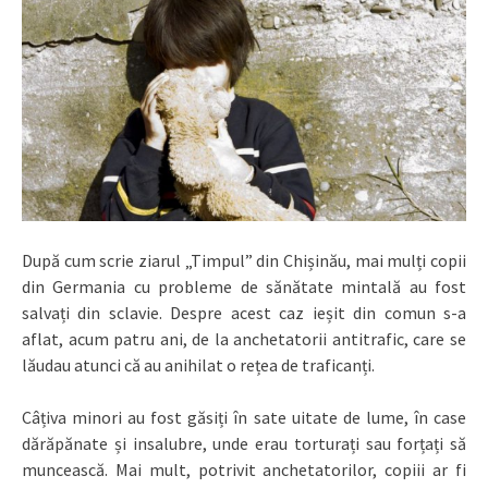
După cum scrie ziarul „Timpul” din Chișinău, mai mulți copii
din Germania cu probleme de sănătate mintală au fost
salvați din sclavie. Despre acest caz ieșit din comun s-a
aflat, acum patru ani, de la anchetatorii antitrafic, care se
lăudau atunci că au anihilat o rețea de traficanți.
Câțiva minori au fost găsiți în sate uitate de lume, în case
dărăpănate și insalubre, unde erau torturați sau forțați să
muncească. Mai mult, potrivit anchetatorilor, copiii ar fi