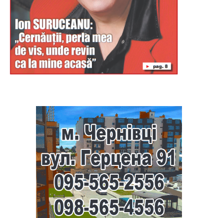
Буковина