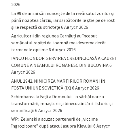
2026
La 99 de ani ai săi muncește de la revărsatul zorilor și
până noaptea târziu, iar sărbătorile le știe pe de rost
și le respectă cu strictețe
6 Август 2026
Agricultorii din regiunea Cernăuți au început
semănatul rapiței de toamnă mai devreme decât
termenele optime
6 Август 2026
IANCU FLONDOR: SERVIREA CREDINCIOASĂ A CAUZEI
COMUNE A NEAMULUI ROMÂNESC DIN BUCOVINA
6
Август 2026
ANUL 1942. NIMICIREA MARTIRILOR ROMÂNI ÎN
FOSTA UNIUNE SOVIETICĂ (IX)
6 Август 2026
Schimbarea la Față a Domnului – o sărbătoare a
transformării, renașterii și binecuvântării. Istorie și
semnificații
6 Август 2026
WP: Zelenski a acuzat partenerii de „victime
îngrozitoare” după atacul asupra Kievului
6 Август