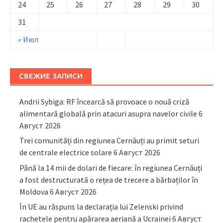
24
25
26
27
28
29
30
31
« Июл
СВЕЖИЕ ЗАПИСИ
Andrii Sybiga: RF încearcă să provoace o nouă criză
alimentară globală prin atacuri asupra navelor civile
6
Август 2026
Trei comunități din regiunea Cernăuți au primit seturi
de centrale electrice solare
6 Август 2026
Până la 14 mii de dolari de fiecare: în regiunea Cernăuți
a fost destructurată o rețea de trecere a bărbaților în
Moldova
6 Август 2026
În UE au răspuns la declarația lui Zelenski privind
rachetele pentru apărarea aeriană a Ucrainei
6 Август