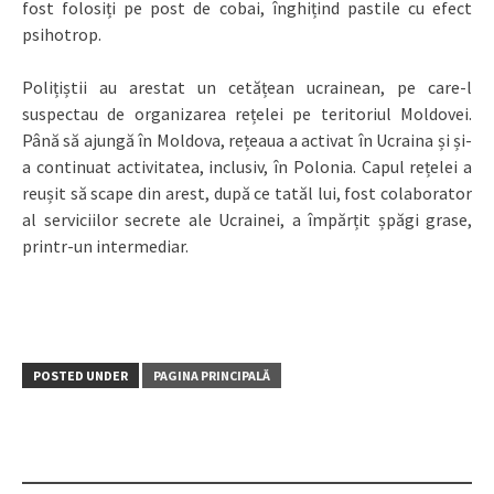
fost folosiți pe post de cobai, înghițind pastile cu efect
psihotrop.
Polițiștii au arestat un cetățean ucrainean, pe care-l
suspectau de organizarea rețelei pe teritoriul Moldovei.
Până să ajungă în Moldova, rețeaua a activat în Ucraina și și-
a continuat activitatea, inclusiv, în Polonia. Capul rețelei a
reușit să scape din arest, după ce tatăl lui, fost colaborator
al serviciilor secrete ale Ucrainei, a împărțit șpăgi grase,
printr-un intermediar.
POSTED UNDER
PAGINA PRINCIPALĂ