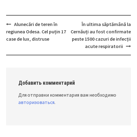
Alunecări de teren în
În ultima săptămână la
Post
regiunea Odesa. Cel puțin 17
Cernăuți au fost confirmate
navigation
case de lux, distruse
peste 1500 cazuri de infecții
acute respiratorii
Добавить комментарий
Для отправки комментария вам необходимо
авторизоваться
.