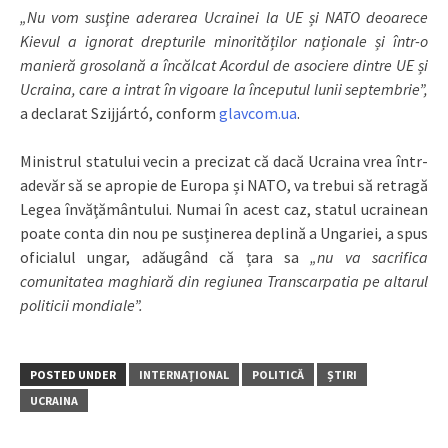
„Nu vom susţine aderarea Ucrainei la UE și NATO deoarece
Kievul a ignorat drepturile minorităților naționale și într-o
manieră grosolană a încălcat Acordul de asociere dintre UE și
Ucraina, care a intrat în vigoare la începutul lunii septembrie”,
a declarat Szijjártó, conform
glavcom.ua
.
Ministrul statului vecin a precizat că dacă Ucraina vrea într-
adevăr să se apropie de Europa și NATO, va trebui să retragă
Legea învăţământului. Numai în acest caz, statul ucrainean
poate conta din nou pe susținerea deplină a Ungariei, a spus
oficialul ungar, adăugând că țara sa
„nu va sacrifica
comunitatea maghiară din regiunea Transcarpatia pe altarul
politicii mondiale”.
POSTED UNDER
INTERNAŢIONAL
POLITICĂ
ȘTIRI
UCRAINA