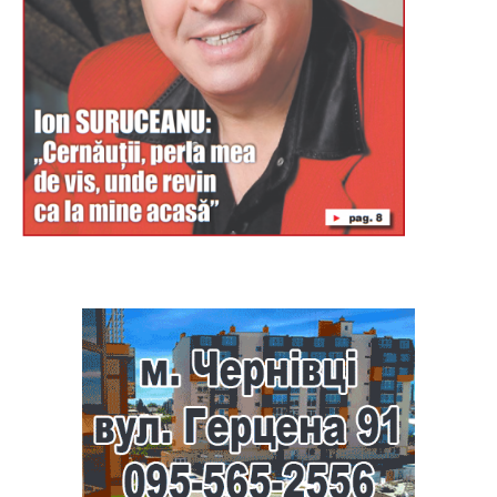
Буковина