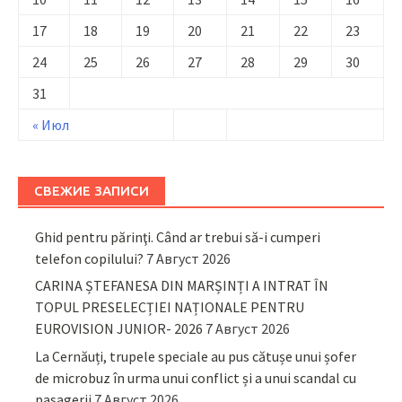
17
18
19
20
21
22
23
24
25
26
27
28
29
30
31
« Июл
СВЕЖИЕ ЗАПИСИ
Ghid pentru părinţi. Când ar trebui să-i cumperi
telefon copilului?
7 Август 2026
CARINA ȘTEFANESA DIN MARȘINȚI A INTRAT ÎN
TOPUL PRESELECȚIEI NAȚIONALE PENTRU
EUROVISION JUNIOR- 2026
7 Август 2026
La Cernăuți, trupele speciale au pus cătușe unui șofer
de microbuz în urma unui conflict și a unui scandal cu
pasagerii
7 Август 2026