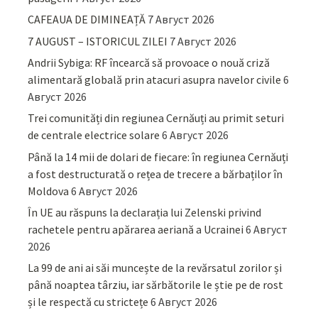
CAFEAUA DE DIMINEAȚĂ
7 Август 2026
7 AUGUST – ISTORICUL ZILEI
7 Август 2026
Andrii Sybiga: RF încearcă să provoace o nouă criză
alimentară globală prin atacuri asupra navelor civile
6
Август 2026
Trei comunități din regiunea Cernăuți au primit seturi
de centrale electrice solare
6 Август 2026
Până la 14 mii de dolari de fiecare: în regiunea Cernăuți
a fost destructurată o rețea de trecere a bărbaților în
Moldova
6 Август 2026
În UE au răspuns la declarația lui Zelenski privind
rachetele pentru apărarea aeriană a Ucrainei
6 Август
2026
La 99 de ani ai săi muncește de la revărsatul zorilor și
până noaptea târziu, iar sărbătorile le știe pe de rost
și le respectă cu strictețe
6 Август 2026