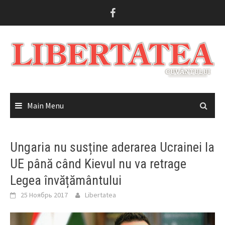
Skip
to
content
Main Menu
Ungaria nu susține aderarea Ucrainei la
UE până când Kievul nu va retrage
Legea învățământului
25 Ноябрь 2017
Libertatea