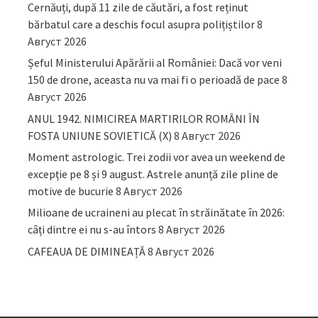
Cernăuți, după 11 zile de căutări, a fost reținut
bărbatul care a deschis focul asupra polițiștilor
8
Август 2026
Șeful Ministerului Apărării al României: Dacă vor veni
150 de drone, aceasta nu va mai fi o perioadă de pace
8
Август 2026
ANUL 1942. NIMICIREA MARTIRILOR ROMÂNI ÎN
FOSTA UNIUNE SOVIETICĂ (X)
8 Август 2026
Moment astrologic. Trei zodii vor avea un weekend de
excepție pe 8 și 9 august. Astrele anunță zile pline de
motive de bucurie
8 Август 2026
Milioane de ucraineni au plecat în străinătate în 2026:
câți dintre ei nu s-au întors
8 Август 2026
CAFEAUA DE DIMINEAȚĂ
8 Август 2026