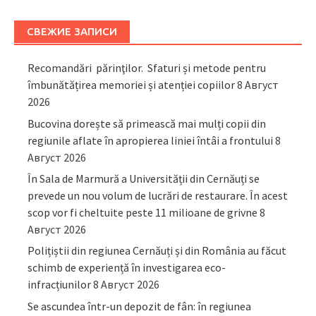
СВЕЖИЕ ЗАПИСИ
Recomandări părinţilor. Sfaturi și metode pentru
îmbunătățirea memoriei și atenției copiilor
8 Август
2026
Bucovina dorește să primească mai mulți copii din
regiunile aflate în apropierea liniei întâi a frontului
8
Август 2026
În Sala de Marmură a Universității din Cernăuți se
prevede un nou volum de lucrări de restaurare. În acest
scop vor fi cheltuite peste 11 milioane de grivne
8
Август 2026
Polițiștii din regiunea Cernăuți și din România au făcut
schimb de experiență în investigarea eco-
infracțiunilor
8 Август 2026
Se ascundea într-un depozit de fân: în regiunea