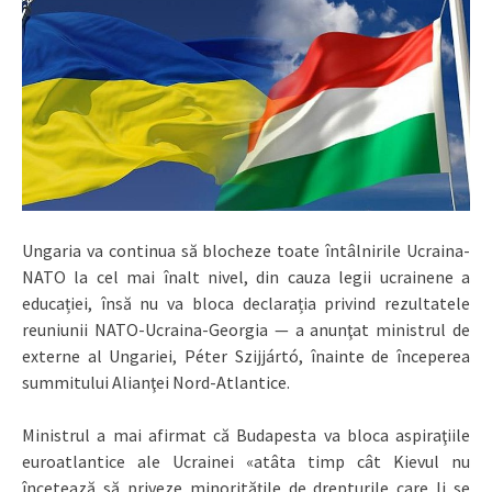
Ungaria va continua să blocheze toate întâlnirile Ucraina-
NATO la cel mai înalt nivel, din cauza legii ucrainene a
educației, însă nu va bloca declarația privind rezultatele
reuniunii NATO-Ucraina-Georgia — a anunţat ministrul de
externe al Ungariei, Péter Szijjártó, înainte de începerea
summitului Alianţei Nord-Atlantice.
Ministrul a mai afirmat că Budapesta va bloca aspiraţiile
euroatlantice ale Ucrainei «atâta timp cât Kievul nu
încetează să priveze minoritățile de drepturile care li se