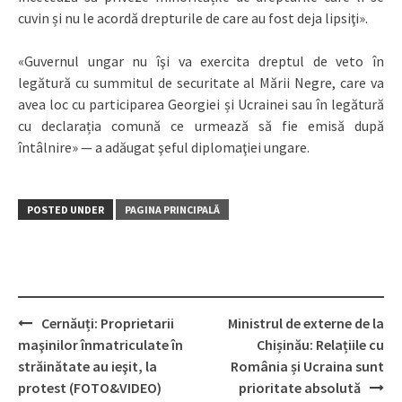
cuvin și nu le acordă drepturile de care au fost deja lipsiţi».
«Guvernul ungar nu îşi va exercita dreptul de veto în
legătură cu summitul de securitate al Mării Negre, care va
avea loc cu participarea Georgiei și Ucrainei sau în legătură
cu declarația comună ce urmează să fie emisă după
întâlnire» — a adăugat şeful diplomaţiei ungare.
POSTED UNDER
PAGINA PRINCIPALĂ
Cernăuți: Proprietarii
Ministrul de externe de la
Post
maşinilor înmatriculate în
Chișinău: Relațiile cu
navigation
străinătate au ieşit, la
România și Ucraina sunt
protest (FOTO&VIDEO)
prioritate absolută