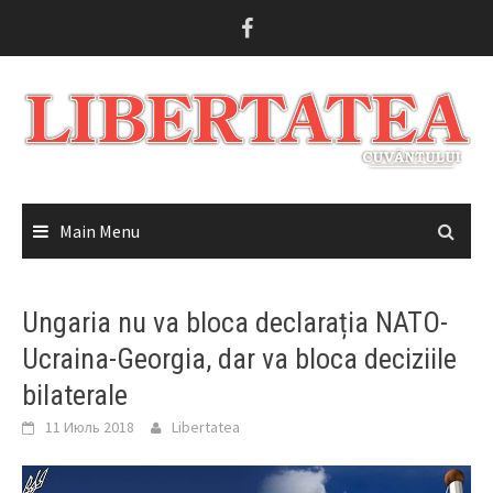
Skip
to
content
Main Menu
Ungaria nu va bloca declarația NATO-
Ucraina-Georgia, dar va bloca deciziile
bilaterale
11 Июль 2018
Libertatea