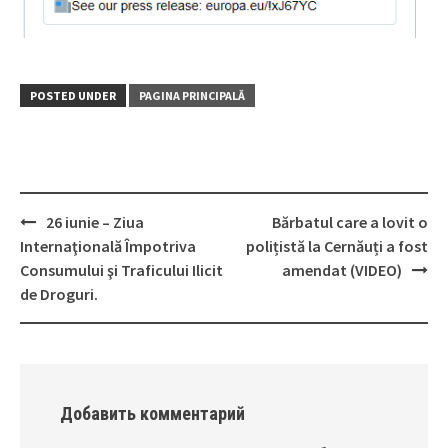
POSTED UNDER
PAGINA PRINCIPALĂ
26 iunie – Ziua
Bărbatul care a lovit o
Post
Internaţională Împotriva
polițistă la Cernăuți a fost
navigation
Consumului şi Traficului Ilicit
amendat (VIDEO)
de Droguri.
Добавить комментарий