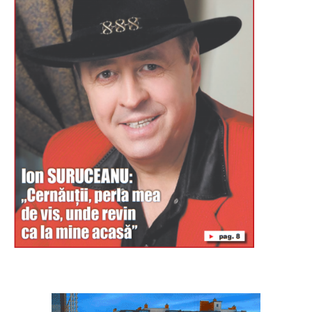
Буковина