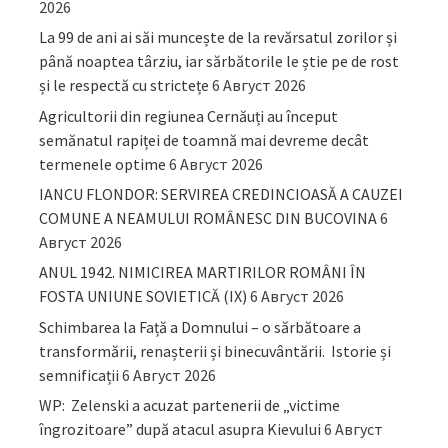
2026
La 99 de ani ai săi muncește de la revărsatul zorilor și
până noaptea târziu, iar sărbătorile le știe pe de rost
și le respectă cu strictețe
6 Август 2026
Agricultorii din regiunea Cernăuți au început
semănatul rapiței de toamnă mai devreme decât
termenele optime
6 Август 2026
IANCU FLONDOR: SERVIREA CREDINCIOASĂ A CAUZEI
COMUNE A NEAMULUI ROMÂNESC DIN BUCOVINA
6
Август 2026
ANUL 1942. NIMICIREA MARTIRILOR ROMÂNI ÎN
FOSTA UNIUNE SOVIETICĂ (IX)
6 Август 2026
Schimbarea la Față a Domnului – o sărbătoare a
transformării, renașterii și binecuvântării. Istorie și
semnificații
6 Август 2026
WP: Zelenski a acuzat partenerii de „victime
îngrozitoare” după atacul asupra Kievului
6 Август