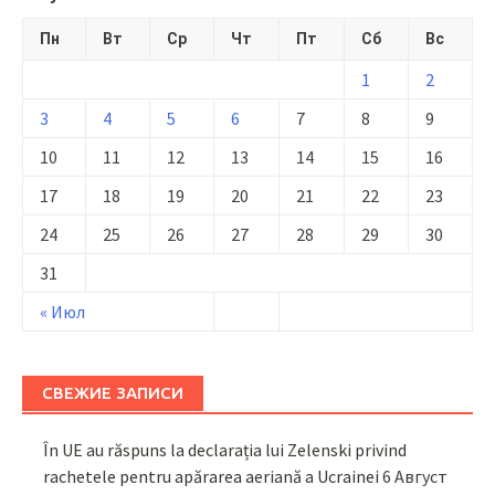
Пн
Вт
Ср
Чт
Пт
Сб
Вс
1
2
3
4
5
6
7
8
9
10
11
12
13
14
15
16
17
18
19
20
21
22
23
24
25
26
27
28
29
30
31
« Июл
СВЕЖИЕ ЗАПИСИ
În UE au răspuns la declarația lui Zelenski privind
rachetele pentru apărarea aeriană a Ucrainei
6 Август