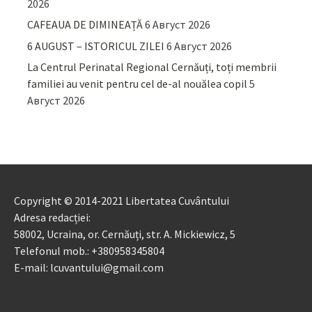
2026
CAFEAUA DE DIMINEAȚĂ
6 Август 2026
6 AUGUST – ISTORICUL ZILEI
6 Август 2026
La Centrul Perinatal Regional Cernăuți, toți membrii
familiei au venit pentru cel de-al nouălea copil
5
Август 2026
Copyright © 2014-2021 Libertatea Cuvântului
Adresa redacției:
58002, Ucraina, or. Cernăuți, str. A. Mickiewicz, 5
Telefonul mob.: +380958345804
E-mail: lcuvantului@gmail.com