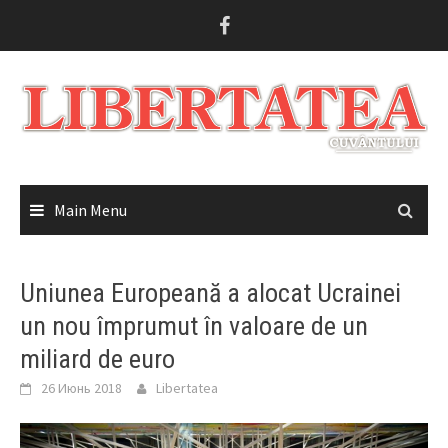
Skip
to
content
Main Menu
Uniunea Europeană a alocat Ucrainei
un nou împrumut în valoare de un
miliard de euro
26 Июнь 2018
Libertatea