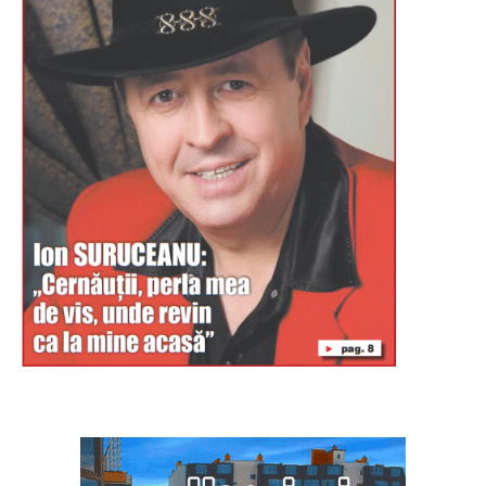
Буковина