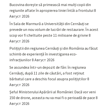
Bucovina dorește să primească mai mulți copii din
regiunile aflate în apropierea liniei întâi a frontului
8
Август 2026
În Sala de Marmură a Universității din Cernăuți se
prevede un nou volum de lucrări de restaurare. În acest
scop vor fi cheltuite peste 11 milioane de grivne
8
Август 2026
Polițiștii din regiunea Cernăuți și din România au făcut
schimb de experiență în investigarea eco-
infracțiunilor
8 Август 2026
Se ascundea într-un depozit de fân: în regiunea
Cernăuți, după 11 zile de căutări, a fost reținut
bărbatul care a deschis focul asupra polițiștilor
8
Август 2026
Șeful Ministerului Apărării al României: Dacă vor veni
150 de drone, aceasta nu va mai fi o perioadă de pace
8
Август 2026