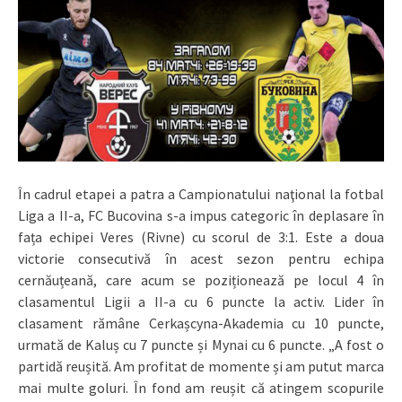
În cadrul etapei a patra a Campionatului naţional la fotbal
Liga a II-a, FC Bucovina s-a impus categoric în deplasare în
fața echipei Veres (Rivne) cu scorul de 3:1. Este a doua
victorie consecutivă în acest sezon pentru echipa
cernăuțeană, care acum se poziționează pe locul 4 în
clasamentul Ligii a II-a cu 6 puncte la activ. Lider în
clasament rămâne Cerkașcyna-Akademia cu 10 puncte,
urmată de Kaluș cu 7 puncte și Mynai cu 6 puncte. „A fost o
partidă reușită. Am profitat de momente și am putut marca
mai multe goluri. În fond am reușit că atingem scopurile