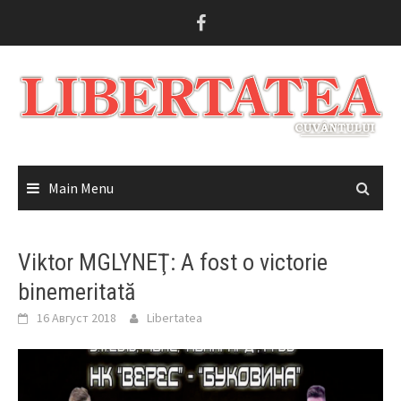
Skip
to
content
Main Menu
Viktor MGLYNEŢ: A fost o victorie
binemeritată
16 Август 2018
Libertatea