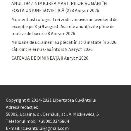
ANUL 1942. NIMICIREA MARTIRILOR ROMÂNI ÎN
FOSTA UNIUNE SOVIETICĂ (X)
8 Август 2026
Moment astrologic. Trei zodii vor avea un weekend de
excepție pe 8 și 9 august. Astrele anunță zile pline de
motive de bucurie
8 Август 2026
Milioane de ucraineni au plecat în străinătate în 2026:
câți dintre ei nu s-au întors
8 Август 2026
CAFEAUA DE DIMINEAȚĂ
8 Август 2026
Copyright © 2014-2021 Libertatea Cuvântului
Adresa redacției:
58002, Ucraina, or. Cernăuți, str. A. Mickiewicz, 5
Telefonul mob.: +380958345804
E-mail: lcuvantului@gmail.com