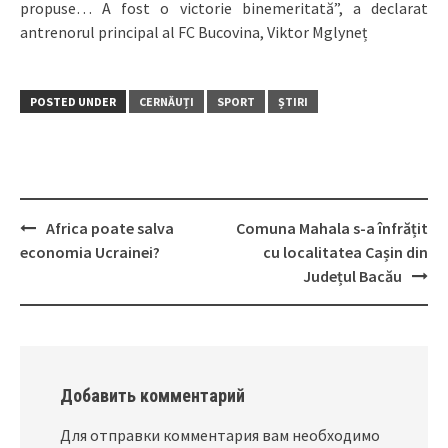
propuse… A fost o victorie binemeritată”, a declarat
antrenorul principal al FC Bucovina, Viktor Mglyneț
POSTED UNDER
CERNĂUȚI
SPORT
ȘTIRI
Africa poate salva
Comuna Mahala s-a înfrățit
Post
economia Ucrainei?
cu localitatea Cașin din
navigation
Județul Bacău
Добавить комментарий
Для отправки комментария вам необходимо