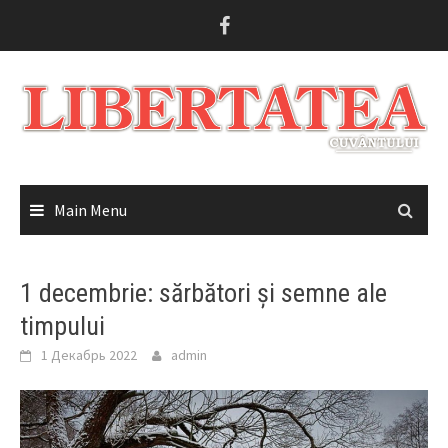
Skip
to
content
Main Menu
1 decembrie: sărbători și semne ale
timpului
1 Декабрь 2022
admin