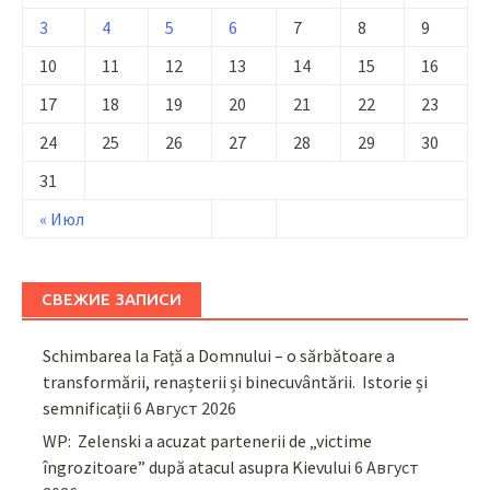
3
4
5
6
7
8
9
10
11
12
13
14
15
16
17
18
19
20
21
22
23
24
25
26
27
28
29
30
31
« Июл
СВЕЖИЕ ЗАПИСИ
Schimbarea la Față a Domnului – o sărbătoare a
transformării, renașterii și binecuvântării. Istorie și
semnificații
6 Август 2026
WP: Zelenski a acuzat partenerii de „victime
îngrozitoare” după atacul asupra Kievului
6 Август