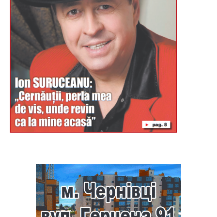
Буковина