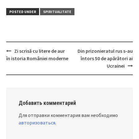
POSTED UNDER
SPIRITUALITATE
Zi scrisă cu litere de aur
Din prizonieratul rus s-au
Post
în istoria României moderne
întors 50 de apărători ai
navigation
Ucrainei
Добавить комментарий
Для отправки комментария вам необходимо
авторизоваться
.