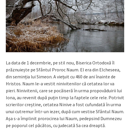
La data de 1 decembrie, pe stil nou, Biserica Ortodoxă îl
prăznuiește pe Sfântul Proroc Naum. El era din Elcheseea,
din seminția lui Simeon. A viețuit cu 460 de ani înainte de
Hristos. Naum le-a vestit ninivitenilor că cetatea lor va
pieri. Ninivitenii, care se pocăiseră în urma propovăduirii lui
Iona, au revenit după puțin timp la faptele cele rele. Potrivit
scrierilor creștine, cetatea Ninive a fost cufundată în urma
unui cutremur într-un iezer, după cum vestise Sfântul Naum.
Așa s-a împlinit prorocirea lui Naum, pedepsind Dumnezeu
pe poporul cel păcătos, cu judecată Sa cea dreaptă.