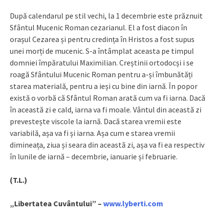
După calendarul pe stil vechi, la 1 decembrie este prăznuit
Sfântul Mucenic Roman cezarianul. El a fost diacon în
orașul Cezarea și pentru credința în Hristos a fost supus
unei morți de mucenic. S-a întâmplat aceasta pe timpul
domniei împăratului Maximilian. Creștinii ortodocși i se
roagă Sfântului Mucenic Roman pentru a-și îmbunătăți
starea materială, pentru a ieși cu bine din iarnă. În popor
există o vorbă că Sfântul Roman arată cum va fi iarna. Dacă
în această zi e cald, iarna va fi moale. Vântul din această zi
prevestește viscole la iarnă. Dacă starea vremii este
variabilă, așa va fi și iarna. Așa cum e starea vremii
dimineața, ziua și seara din această zi, așa va fi ea respectiv
în lunile de iarnă – decembrie, ianuarie și februarie.
(T.L.)
„Libertatea Cuvântului” –
www.lyberti.com