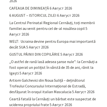
2026
CAFEAUA DE DIMINEAȚĂ
6 Август 2026
6 AUGUST – ISTORICUL ZILEI
6 Август 2026
La Centrul Perinatal Regional Cernăuți, toți membrii
familiei au venit pentru cel de-al nouălea copil
5
Август 2026
WELT: Ucraina devine pentru Europa mai importantă
decât SUA
5 Август 2026
GUSTUL PÂINII DIN COPILĂRIE
5 Август 2026
„O astfel de rană lasă adesea șanse nule”: la Cernăuți a
fost operat un polițist în vârstă de 35 de ani, rănit la
Igești
5 Август 2026
Artiom Galchevici din Noua Suliță – deținătorul
Trofeului Concursului Internațional de Estradă,
desfășurat în orașul italian Mascalucia
5 Август 2026
Ceartă fatală la Cernăuți: un bărbat este suspectat de
uciderea propriului frate
5 Август 2026