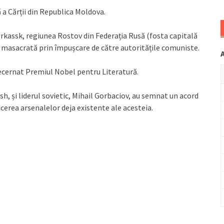
 a Cărții din Republica Moldova.
rkassk, regiunea Rostov din Federația Rusă (fosta capitală
fi masacrată prin împușcare de către autoritățile comuniste.
 decernat Premiul Nobel pentru Literatură.
, și liderul sovietic, Mihail Gorbaciov, au semnat un acord
cerea arsenalelor deja existente ale acesteia.