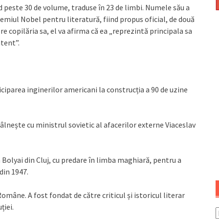
peste 30 de volume, traduse în 23 de limbi. Numele său a
miul Nobel pentru literatură, fiind propus oficial, de două
re copilăria sa, el va afirma că ea „reprezintă principala sa
atent”.
ciparea inginerilor americani la construcția a 90 de uzine
âlnește cu ministrul sovietic al afacerilor externe Viaceslav
 Bolyai din Cluj, cu predare în limba maghiară, pentru a
din 1947.
Române. A fost fondat de către criticul și istoricul literar
ției.