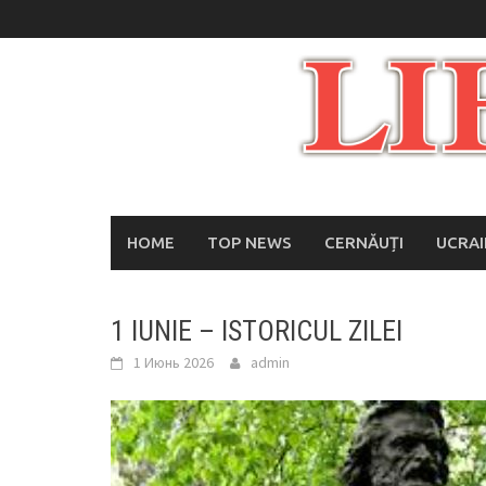
Skip
to
content
HOME
TOP NEWS
CERNĂUȚI
UCRA
1 IUNIE – ISTORICUL ZILEI
1 Июнь 2026
admin