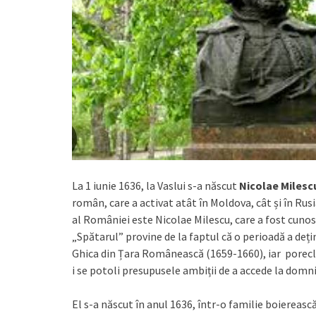
La 1 iunie 1636, la Vaslui s-a născut
Nicolae Milesc
român, care a activat atât în Moldova, cât și în Rusi
al României este Nicolae Milescu, care a fost cuno
„Spătarul” provine de la faptul că o perioadă a de
Ghica din Țara Românească (1659-1660), iar porecla
i se potoli presupusele ambiții de a accede la do
El s-a născut în anul 1636, într-o familie boierească ş