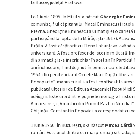
la Bucov, judeţul Prahova.
La 1 iunie 1895, la Mizil s-a născut
Gheorghe Emin
comunist, fiul căpitanului Matei Eminescu (fratele 
Plevna. Gheorghe Eminescu a urmat și el o carieră 
participând la lupta de la Mărășești (1917). A avan
Brăila. A fost căsătorit cu Elena Labunțeva, având o
universitară. A fost profesor de Istorie militară. I
din armată și s-a înscris chiar în acel an în Partidu
ani închisoare, fiind deținut în penitenciarele Jilava,
1954, din penitenciarul Ocnele Mari. După eliberare,
Bonaparte”, manuscrisul i-a fost confiscat la arestar
publicată ulterior de Editura Academiei Republicii S
adăugiri. Este una dintre puținele monografii isto
A mai scris și „Amintiri din Primul Război Mondial”.
Chișinău, Constantin Popovici, a corespondat cu n
1 iunie 1956, în București, s-a născut
Mircea Cărtă
român. Este unul dintre cei mai premiați și traduși