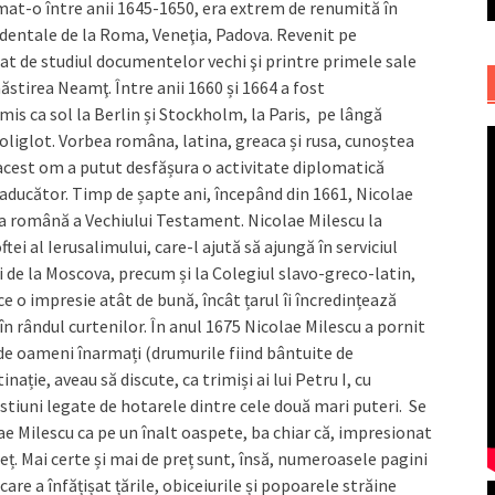
mat-o între anii 1645-1650, era extrem de renumită în
cidentale de la Roma, Veneţia, Padova. Revenit pe
at de studiul documentelor vechi şi printre primele sale
năstirea Neamţ. Între anii 1660 și 1664 a fost
is ca sol la Berlin și Stockholm, la Paris, pe lângă
oliglot. Vorbea româna, latina, greaca și rusa, cunoștea
ă acest om a putut desfășura o activitate diplomatică
ucător. Timp de șapte ani, începând din 1661, Nicolae
a română a Vechiului Testament. Nicolae Milescu la
i al Ierusalimului, care-l ajută să ajungă în serviciul
sei de la Moscova, precum și la Colegiul slavo-greco-latin,
ce o impresie atât de bună, încât țarul îi încredințează
în rândul curtenilor. În anul 1675 Nicolae Milescu a pornit
de oameni înarmați (drumurile fiind bântuite de
stinație, aveau să discute, ca trimiși ai lui Petru I, cu
tiuni legate de hotarele dintre cele două mari puteri. Se
e Milescu ca pe un înalt oaspete, ba chiar că, impresionat
preț. Mai certe și mai de preț sunt, însă, numeroasele pagini
care a înfățișat țările, obiceiurile și popoarele străine