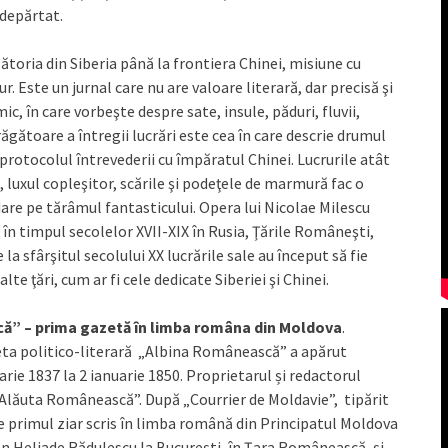
ndepărtat.
ătoria din Siberia până la frontiera Chinei, misiune cu
r. Este un jurnal care nu are valoare literară, dar precisă şi
c, în care vorbeşte despre sate, insule, păduri, fluvii,
răgătoare a întregii lucrări este cea în care descrie drumul
 protocolul întrevederii cu împăratul Chinei. Lucrurile atât
, luxul copleşitor, scările şi podeţele de marmură fac o
re pe tărâmul fantasticului. Opera lui Nicolae Milescu
în timpul secolelor XVII-XIX în Rusia, Ţările Româneşti,
la sfârşitul secolului XX lucrările sale au început să fie
 alte ţări, cum ar fi cele dedicate Siberiei şi Chinei.
ă” – prima gazetă în limba româna din Moldova
.
zeta politico-literară „Albina Românească” a apărut
arie 1837 la 2 ianuarie 1850. Proprietarul și redactorul
„Alăuta Românească”. După „Courrier de Moldavie”, tipărit
e primul ziar scris în limba română din Principatul Moldova
on Heliade Rădulescu la Bucureşti, în Ţara Românească, și