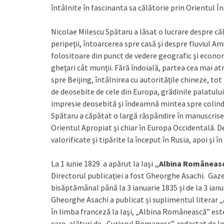
întâlnite în fascinanta sa călătorie prin Orientul Î
Nicolae Milescu Spătaru a lăsat o lucrare despre căl
peripeţii, întoarcerea spre casă şi despre fluviul Amu
folositoare din punct de vedere geografic şi economi
gheţari cât munţii. Fără îndoială, partea cea mai at
spre Beijing, întâlnirea cu autorităţile chineze, tot
de deosebite de cele din Europa, grădinile palatului
impresie deosebită şi îndeamnă mintea spre colinda
Spătaru a căpătat o largă răspândire în manuscrise 
Orientul Apropiat şi chiar în Europa Occidentală. De 
valorificate şi tipărite la început în Rusia, apoi şi în
La 1 iunie 1829 a apărut la Iaşi
„Albina Româneasc
Directorul publicaţiei a fost Gheorghe Asachi. Ga
bisăptămânal până la 3 ianuarie 1835 și de la 3 ianu
Gheorghe Asachi a publicat și suplimentul literar 
în limba franceză la Iaşi, „Albina Românească” est
care, alături de „Curierul Romanesc”, redactat de I