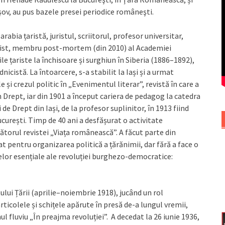
aşov, au pus bazele presei periodice româneşti.
arabia țaristă, juristul, scriitorul, profesor universitar,
rănist, membru post-mortem (din 2010) al Academiei
e țariste la închisoare și surghiun în Siberia (1886–1892),
cistă. La întoarcere, s-a stabilit la Iași și a urmat
 și crezul politic în „Evenimentul literar”, revistă în care a
în Drept, iar din 1901 a început cariera de pedagog la catedra
de Drept din Iași, de la profesor suplinitor, în 1913 fiind
București. Timp de 40 ani a desfășurat o activitate
ătorul revistei „Viața românească”. A făcut parte din
tat pentru organizarea politică a țărănimii, dar fără a face o
țelor esențiale ale revoluției burghezo-democratice:
ului Țării (aprilie–noiembrie 1918), jucând un rol
icolele și schițele apărute în presă de-a lungul vremii,
l fluviu „În preajma revoluției”. A decedat la 26 iunie 1936,