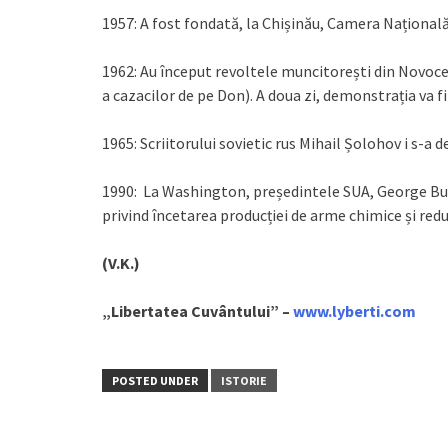
1957: A fost fondată, la Chișinău, Camera Națională
1962: Au început revoltele muncitorești din Novoce
a cazacilor de pe Don). A doua zi, demonstrația va 
1965: Scriitorului sovietic rus Mihail Șolohov i s-a
1990: La Washington, președintele SUA, George Bush
privind încetarea producției de arme chimice și redu
(V.K.)
„Libertatea Cuvântului” –
www.lyberti.com
POSTED UNDER
ISTORIE