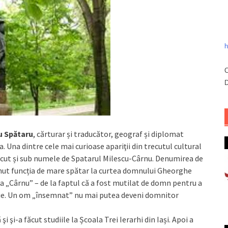
h
C
D
u Spătaru
, cărturar și traducător, geograf și diplomat
a. Una dintre cele mai curioase apariţii din trecutul cultural
scut și sub numele de Spatarul Milescu-Cârnu. Denumirea de
ținut funcția de mare spătar la curtea domnului Gheorghe
 „Cârnu” – de la faptul că a fost mutilat de domn pentru a
mnie. Un om „însemnat” nu mai putea deveni domnitor
i şi-a făcut studiile la Școala Trei Ierarhi din Iași. Apoi a