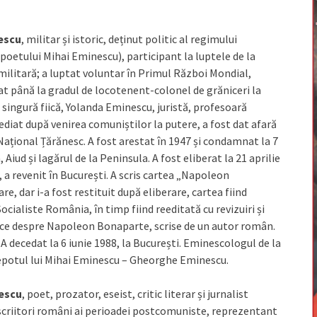
escu
, militar și istoric, deținut politic al regimului
poetului Mihai Eminescu), participant la luptele de la
militară; a luptat voluntar în Primul Război Mondial,
sat până la gradul de locotenent-colonel de grăniceri la
 singură fiică, Yolanda Eminescu, juristă, profesoară
mediat după venirea comuniștilor la putere, a fost dat afară
l Național Țărănesc. A fost arestat în 1947 și condamnat la 7
 Aiud și lagărul de la Peninsula. A fost eliberat la 21 aprilie
 a revenit în București. A scris cartea „Napoleon
e, dar i-a fost restituit după eliberare, cartea fiind
ocialiste România, în timp fiind reeditată cu revizuiri și
rice despre Napoleon Bonaparte, scrise de un autor român.
 A decedat la 6 iunie 1988, la București. Eminescologul de la
epotul lui Mihai Eminescu – Gheorghe Eminescu.
rescu
, poet, prozator, eseist, critic literar și jurnalist
 scriitori români ai perioadei postcomuniste, reprezentant