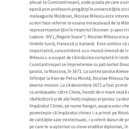
plecat la Constantinopol, unde şcoala pe care a ur
epocă prin profesorii pregătiţi în universităţile oc
meleagurile Moldovei, Nicolae Milescu este interes
scrieri face referire la icoana miraculoasă de la Mă
reprezentantul țării în Imperiul Otoman și apoi trim
Ludovic XIV („Regele Soare”). Nicolae Milescu era p
limbile turcă, franceză și italiană. Este uimitor c
importantă, concomitent cu o muncă imensă de trad
Milescu s-a ocupat de tălmăcirea completă în limb
Constantinopol se împrietenise cu patriarhul Dosofte
ţarului, la Moscova, în 1671. La curtea țarului Alek
înființat la Kiev de Petru Movilă, Nicolae Milescu fa
diverse misiuni. La 14 decembrie 1671 a fost primit 
ca ambasador către China, însoțit de o mare ceată 
răufăcători) și de alți înalți slujbași ai țarului. La de
împăratul Chinei, pe nume Kangxi, asupra unor ches
povestește că împăratul chinez l-a primit pe Nicola
de calitățile sale intelectuale, i-a oferit daruri de 
pe care le-a așternut cu slove eruditul diplomat, în 