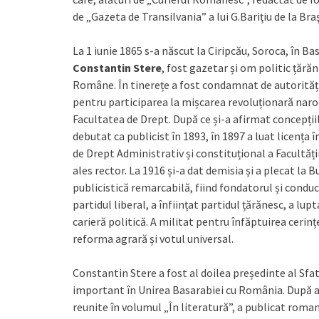
de „Gazeta de Transilvania” a lui G.Bariţiu de la Br
La 1 iunie 1865 s-a născut la Ciripcău, Soroca, în Bas
Constantin Stere
, fost gazetar și om politic ță
Române. În tinerețe a fost condamnat de autoritățil
pentru participarea la mișcarea revoluționară narodni
Facultatea de Drept. După ce și-a afirmat concepțiile
debutat ca publicist în 1893, în 1897 a luat licența 
de Drept Administrativ și constituțional a Facultății 
ales rector. La 1916 și-a dat demisia și a plecat la 
publicistică remarcabilă, fiind fondatorul și conduc
partidul liberal, a înființat partidul țărănesc, a lup
carieră politică. A militat pentru înfăptuirea cerin
reforma agrară și votul universal.
Constantin Stere a fost al doilea președinte al Sfat
important în Unirea Basarabiei cu România. După art
reunite în volumul „În literatură”, a publicat romanu