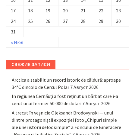
17
18
19
20
21
22
23
24
25
26
27
28
29
30
31
« Июл
СВЕЖИЕ ЗАПИСИ
Arctica a stabilit un record istoric de căldură: aproape
34°C dincolo de Cercul Polar
7 Август 2026
În regiunea Cernăuți a fost reținut un bărbat care i-a
cerut unui fermier 50.000 de dolari
7 Август 2026
A trecut în veșnicie Oleksandr Brodovynski — unul
dintre protagoniștii expoziției foto „Chipuri simple
ale unei istorii deloc simple” a Fondului de Binefacere
„Resurse și Inițiative Sociale”
7 Август 2026