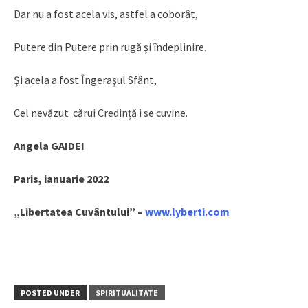
Dar nu a fost acela vis, astfel a coborât,
Putere din Putere prin rugă şi îndeplinire.
Şi acela a fost Îngeraşul Sfânt,
Cel nevăzut cărui Credință i se cuvine.
Angela GAIDEI
Paris, ianuarie 2022
„Libertatea Cuvântului” –
www.lyberti.com
POSTED UNDER
SPIRITUALITATE