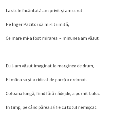
La stele încântată am privit şi am cerut.
Pe Înger Păzitor să mi-l trimită,
Ce mare mi-a fost mirarea – minunea am văzut.
Eu l-am văzut imaginat la marginea de drum,
El mâna sa şi-a ridicat de parcă a ordonat.
Coloana lungă, fiind fără nădejde, a pornit buluc
În timp, pe când părea să fie cu totul nemişcat.