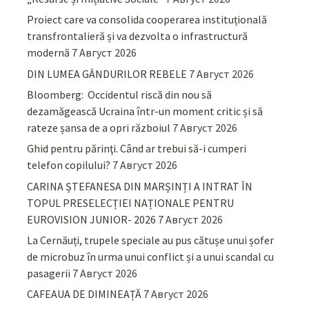
Proiect care va consolida cooperarea instituțională
transfrontalieră și va dezvolta o infrastructură
modernă
7 Август 2026
DIN LUMEA GÂNDURILOR REBELE
7 Август 2026
Bloomberg: Occidentul riscă din nou să
dezamăgească Ucraina într-un moment critic și să
rateze șansa de a opri războiul
7 Август 2026
Ghid pentru părinţi. Când ar trebui să-i cumperi
telefon copilului?
7 Август 2026
CARINA ȘTEFANESA DIN MARȘINȚI A INTRAT ÎN
TOPUL PRESELECȚIEI NAȚIONALE PENTRU
EUROVISION JUNIOR- 2026
7 Август 2026
La Cernăuți, trupele speciale au pus cătușe unui șofer
de microbuz în urma unui conflict și a unui scandal cu
pasagerii
7 Август 2026
CAFEAUA DE DIMINEAȚĂ
7 Август 2026