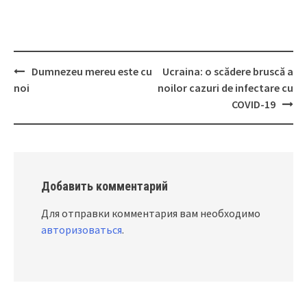
Dumnezeu mereu este cu
Ucraina: o scădere bruscă a
Post
noi
noilor cazuri de infectare cu
navigation
COVID-19
Добавить комментарий
Для отправки комментария вам необходимо
авторизоваться
.