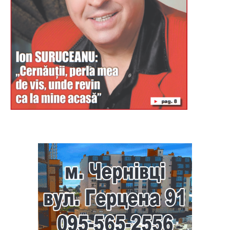
Буковина