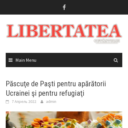
Skip
to
content
Main Menu
Păscuţe de Paşti pentru apărătorii
Ucrainei şi pentru refugiaţi
7 Апрель 2022
admin