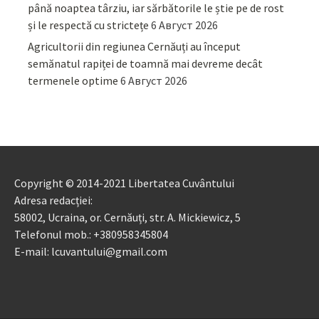
până noaptea târziu, iar sărbătorile le știe pe de rost
și le respectă cu strictețe
6 Август 2026
Agricultorii din regiunea Cernăuți au început
semănatul rapiței de toamnă mai devreme decât
termenele optime
6 Август 2026
Copyright © 2014-2021 Libertatea Cuvântului
Adresa redacției:
58002, Ucraina, or. Cernăuți, str. A. Mickiewicz, 5
Telefonul mob.: +380958345804
E-mail: lcuvantului@gmail.com