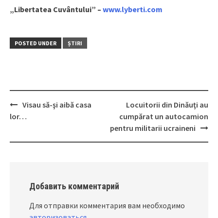
„Libertatea Cuvântului” –
www.lyberti.com
POSTED UNDER
ȘTIRI
Visau să-şi aibă casa
Locuitorii din Dinăuţi au
Post
lor…
cumpărat un autocamion
navigation
pentru militarii ucraineni
Добавить комментарий
Для отправки комментария вам необходимо
авторизоваться
.