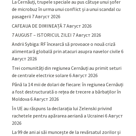
La Cernăuți, trupele speciale au pus cătușe unui șofer
de microbuz în urma unui conflict și a unui scandal cu
pasagerii
7 Август 2026
CAFEAUA DE DIMINEAȚĂ
7 Август 2026
7 AUGUST – ISTORICUL ZILEI
7 Август 2026
Andrii Sybiga: RF încearcă să provoace o nouă criză
alimentară globală prin atacuri asupra navelor civile
6
Август 2026
Trei comunități din regiunea Cernăuți au primit seturi
de centrale electrice solare
6 Август 2026
Până la 14 mii de dolari de fiecare: în regiunea Cernăuți
a fost destructurată o rețea de trecere a bărbaților în
Moldova
6 Август 2026
În UE au răspuns la declarația lui Zelenski privind
rachetele pentru apărarea aeriană a Ucrainei
6 Август
2026
La 99 de ani ai săi muncește de la revărsatul zorilor și