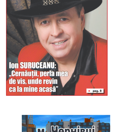
Буковина