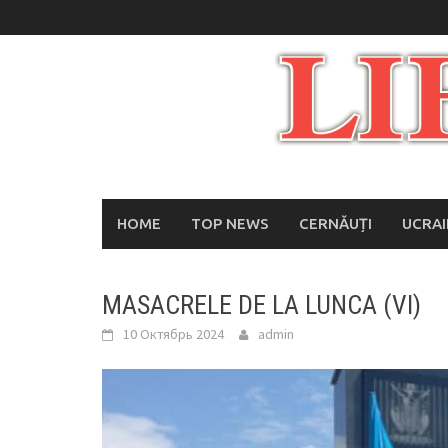
Skip
to
content
HOME
TOP NEWS
CERNĂUȚI
UCRA
MASACRELE DE LA LUNCA (VI)
10 Октябрь 2024
admin