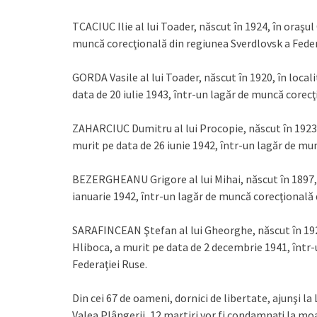
TCACIUC Ilie al lui Toader, născut în 1924, în oraşul
muncă corecţională din regiunea Sverdlovsk a Feder
GORDA Vasile al lui Toader, născut în 1920, în local
data de 20 iulie 1943, într-un lagăr de muncă corecţ
ZAHARCIUC Dumitru al lui Procopie, născut în 1923, 
murit pe data de 26 iunie 1942, într-un lagăr de mu
BEZERGHEANU Grigore al lui Mihai, născut în 1897, 
ianuarie 1942, într-un lagăr de muncă corecţională 
SARAFINCEAN Ştefan al lui Gheorghe, născut în 1924
Hliboca, a murit pe data de 2 decembrie 1941, într
Federaţiei Ruse.
Din cei 67 de oameni, dornici de libertate, ajunşi la 
Valea Plângerii, 12 martiri vor fi condamnaţi la moa