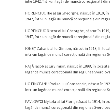
iulie 1942, într-un lagăr de muncă corecţională din 
HORENCIUC Ilie al lui Gheorghe, născut în 1910, în l
1942, într-un lagăr de muncă corecţională din regiu
HORENCIUC Nistor al lui Gheorghe, născut în 1919, î
1947, într-un lagăr de muncă corecţională din regiu
IONEŢ Zaharie al lui Simion, născut în 1913, în loca
într-un lagăr de muncă corecţională din regiunea Sv
RAŢĂ Iacob al lui Simion, născut în 1898, în localita
lagăr de muncă corecţională din regiunea Sverdlovs
HOTINCEANU Radu al lui Constantin, născut în 1922, 
într-un lagăr de muncă corecţională din regiunea Sv
PAVLOVYCI Mykola al lui Florii, născut la 1914, în o
lagăr de muncă corecţională din regiunea Sverdlovs