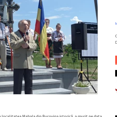
h
C
D
n localitatea Mahala din Bucovina istorică, a murit pe data