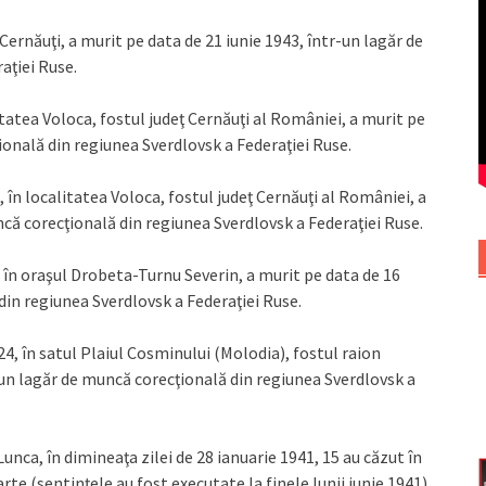
 Cernăuţi, a murit pe data de 21 iunie 1943, într-un lagăr de
aţiei Ruse.
itatea Voloca, fostul judeţ Cernăuţi al României, a murit pe
ională din regiunea Sverdlovsk a Federaţiei Ruse.
în localitatea Voloca, fostul judeţ Cernăuţi al României, a
ncă corecţională din regiunea Sverdlovsk a Federaţiei Ruse.
în oraşul Drobeta-Turnu Severin, a murit pe data de 16
din regiunea Sverdlovsk a Federaţiei Ruse.
, în satul Plaiul Cosminului (Molodia), fostul raion
-un lagăr de muncă corecţională din regiunea Sverdlovsk a
Lunca, în dimineaţa zilei de 28 ianuarie 1941, 15 au căzut în
rte (sentinţele au fost executate la finele lunii iunie 1941)