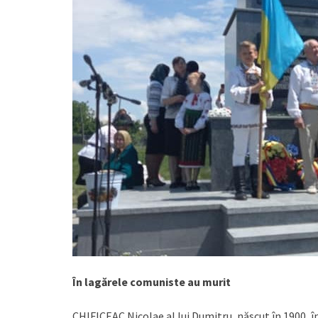
În lagărele comuniste au murit
CHIFICEAC Nicolae al lui Dumitru, născut în 1900, î