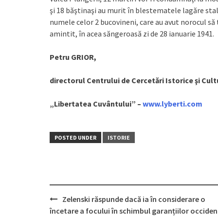
şi 18 băştinaşi au murit în blestematele lagăre sta
numele celor 2 bucovineni, care au avut norocul să 
amintit, în acea săngeroasă zi de 28 ianuarie 1941.
Petru GRIOR,
directorul Centrului de Cercetări Istorice şi Cult
„Libertatea Cuvântului” –
www.lyberti.com
POSTED UNDER
ISTORIE
Zelenski răspunde dacă ia în considerare o
Post
încetare a focului în schimbul garanțiilor occiden