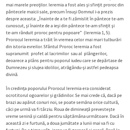
mai marele preoţilor. Ieremia a fost ales şi sfinţit proroc din
pântecele maicii sale, precum Însuşi Domnul i‑a prezis
despre aceasta: „Înainte de a te fi zămislit în pântece te‑am
cunoscut, şi înainte de a ieşi din pântece te‑am sfinţit şi
te‑am rânduit proroc pentru popoare” (Ieremia 1, 5).
Prorocul Ieremia a trăit în vremea celor mai mari tulburări
din istoria evreilor. Sfântul Proroc Ieremia a fost
supranumit profet al lacrimilor sau al plângerilor,
deoarece a plâns pentru poporul iudeu care se depărtase de
Dumnezeu şi slujea idolilor, atrăgându‑şi astfel pedeapsa
divină.
În credința poporului Prorocul Ieremia era considerat
ocrotitorul ogoarelor și grădinilor. Se mai crede că, dacă pe
brazi au apărut conuri noi, se poate semăna orice cultură,
căci pe urmă va fi târziu. Roua de dimineață prevestește
vreme senină și caldă pentru săptămâna următoare. Dacă în
această zi e furtună, a doua jumătate a lunii mai va fi cu