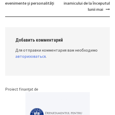
Post
evenimente și personalități
inamicului de la începutul
navigation
lunii mai
Добавить комментарий
Для отправки комментария вам необходимо
авторизоваться
.
Proiect finanțat de