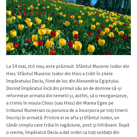
La 14 mai, stil nou, este prăznuit Sfântul Mucenic Isidor din
Hios. Sfântul Mucenic Isidor din Hios a trăit în zilele
împăratului Deciu, fiind de loc din Alexandria Egiptului.
Dorind împăratul încă din primul său an de domnie să-și
reformeze armata din temelii și, astfel, să o reorganizeze,
a trimis în insula Chios (sau Hios) din Marea Egee pe
tribunul Numerian cu porunca de a încorpora pe toți tinerii
înscriși în armată. Printre ei se afla și Sfântul Isidor, un
tânăr simplu care trăia în rugăciune, post și înfrânare. După
o vreme, împăratul Deciu a dat ordin ca toți soldații din