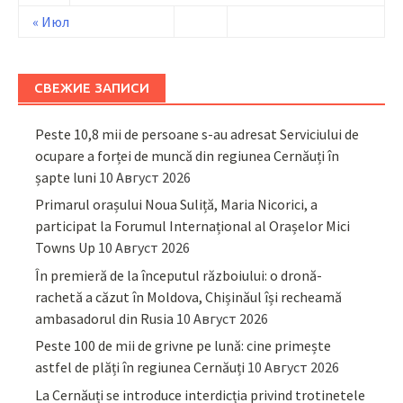
« Июл
СВЕЖИЕ ЗАПИСИ
Peste 10,8 mii de persoane s-au adresat Serviciului de
ocupare a forței de muncă din regiunea Cernăuți în
șapte luni
10 Август 2026
Primarul orașului Noua Suliță, Maria Nicorici, a
participat la Forumul Internațional al Orașelor Mici
Towns Up
10 Август 2026
În premieră de la începutul războiului: o dronă-
rachetă a căzut în Moldova, Chișinăul își recheamă
ambasadorul din Rusia
10 Август 2026
Peste 100 de mii de grivne pe lună: cine primește
astfel de plăți în regiunea Cernăuți
10 Август 2026
La Cernăuți se introduce interdicția privind trotinetele