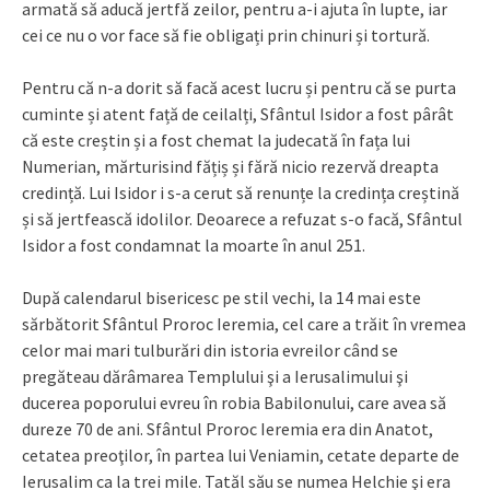
armată să aducă jertfă zeilor, pentru a-i ajuta în lupte, iar
cei ce nu o vor face să fie obligați prin chinuri și tortură.
Pentru că n-a dorit să facă acest lucru și pentru că se purta
cuminte și atent față de ceilalți, Sfântul Isidor a fost pârât
că este creștin și a fost chemat la judecată în fața lui
Numerian, mărturisind fățiș și fără nicio rezervă dreapta
credință. Lui Isidor i s-a cerut să renunțe la credința creștină
și să jertfească idolilor. Deoarece a refuzat s-o facă, Sfântul
Isidor a fost condamnat la moarte în anul 251.
După calendarul bisericesc pe stil vechi, la 14 mai este
sărbătorit Sfântul Proroc Ieremia, cel care a trăit în vremea
celor mai mari tulburări din istoria evreilor când se
pregăteau dărâmarea Templului şi a Ierusalimului şi
ducerea poporului evreu în robia Babilonului, care avea să
dureze 70 de ani. Sfântul Proroc Ieremia era din Anatot,
cetatea preoţilor, în partea lui Veniamin, cetate departe de
Ierusalim ca la trei mile. Tatăl său se numea Helchie şi era