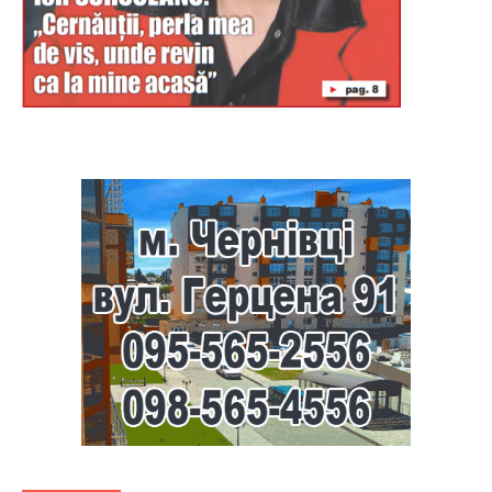
Буковина