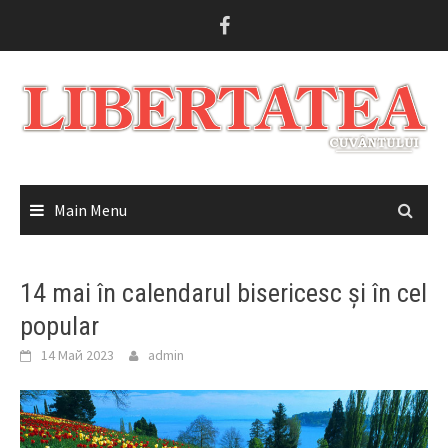
Skip
to
content
Main Menu
14 mai în calendarul bisericesc și în cel
popular
14 Май 2023
admin