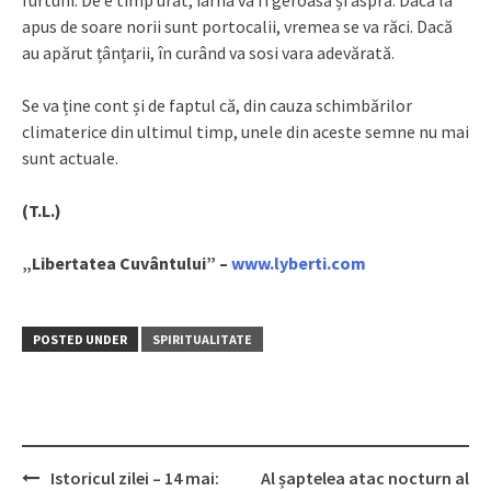
furtuni. De e timp urât, iarna va fi geroasă și aspră. Dacă la
apus de soare norii sunt portocalii, vremea se va răci. Dacă
au apărut țânțarii, în curând va sosi vara adevărată.
Se va ține cont și de faptul că, din cauza schimbărilor
climaterice din ultimul timp, unele din aceste semne nu mai
sunt actuale.
(T.L.)
„Libertatea Cuvântului” –
www.lyberti.com
POSTED UNDER
SPIRITUALITATE
Istoricul zilei – 14 mai:
Al șaptelea atac nocturn al