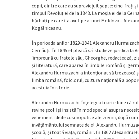
copii, dintre care au supraviețuit șapte: cinci frați ș
timpul Revoluției de la 1848. La moșia ei de la Cern
bărbați pe care i-a avut pe atunci Moldova – Alexan
Kogălniceanu.
În perioada anilor 1829-1841 Alexandru Hurmuzachi ș
Cernăuți. În 1845 el pleacă să studieze juridica la
împreună cu fratele său, Gheorghe, redactează, zia
şi literatură, care apărea în limbile română şi germ
Alexandru Hurmuzachi a intenționat să trezească și 
limba română, folclorul, cultura națională a poporu
acestuia în istorie.
Alexandru Hurmuzachi înţelegea foarte bine că rolul 
revine şcolii și insistă în mod special asupra necesită
vehement ideile cosmopolite ale vremii, după cum 
învățământului semnate de el. Alexandru Hurmuzachi
şcoală, şi toată viaţa, români”. În 1862 Alexandru H