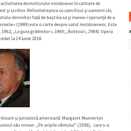
or, activitatea domnitorului moldovean în calitate de
nt şi scriitor. Reînviind epoca cu specificul şi oamenii săi,
ului domnitor faţă de baştina sa şi marea-i speranţă de a
temelie» (1980) este o carte despre satul moldovenesc. Este
», 1962; „La gura grădinilor», 1969; „Botezul», 1984). Opera
cedat la 14 iunie 2018.
criitoare şi jurnalistă americană. Margaret Munnerlyn
unicul său roman „Pe aripile vântului” (1936), care s-a