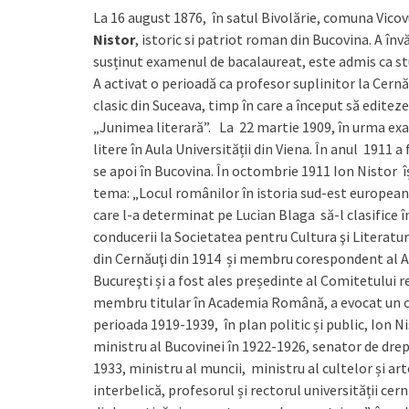
La 16 august 1876, în satul Bivolărie, comuna Vico
Nistor
, istoric si patriot roman din Bucovina. A în
susținut examenul de bacalaureat, este admis ca stud
A activat o perioadă ca profesor suplinitor la Cernău
clasic din Suceava, timp în care a început să edite
„Junimea literară”. La 22 martie 1909, în urma exa
litere în Aula Universității din Viena. În anul 1911 a
se apoi în Bucovina. În octombrie 1911 Ion Nistor îș
tema: „Locul românilor în istoria sud-est european
care l-a determinat pe Lucian Blaga să-l clasifice înt
conducerii la Societatea pentru Cultura şi Literat
din Cernăuţi din 1914 și membru corespondent al Ac
Bucureşti și a fost ales președinte al Comitetului re
membru titular în Academia Română, a evocat un cap
perioada 1919-1939, în plan politic și public, Ion Ni
ministru al Bucovinei în 1922-1926, senator de drep
1933, ministru al muncii, ministru al cultelor și a
interbelică, profesorul și rectorul universității c