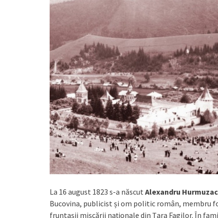
La 16 august 1823 s-a născut
Alexandru Hurmuzac
Bucovina, publicist și om politic român, membru f
fruntașii mișcării naționale din Țara Fagilor. În fam