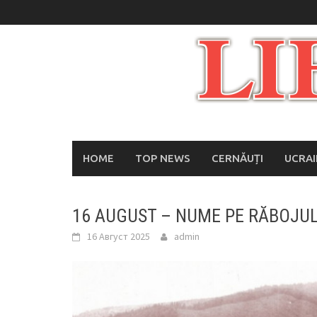
Skip
to
content
HOME
TOP NEWS
CERNĂUȚI
UCRA
16 AUGUST – NUME PE RĂBOJUL 
16 Август 2025
admin