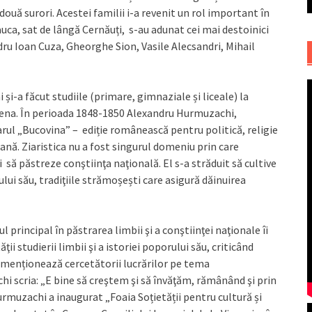
i două surori. Acestei familii i-a revenit un rol important în
auca, sat de lângă Cernăuți, s-au adunat cei mai destoinici
dru Ioan Cuza, Gheorghe Sion, Vasile Alecsandri, Mihail
i-a făcut studiile (primare, gimnaziale și liceale) la
 Viena. În perioada 1848-1850 Alexandru Hurmuzachi,
rul „Bucovina” – ediție românească pentru politică, religie
ană. Ziaristica nu a fost singurul domeniu prin care
să păstreze conştiinţa naţională. El s-a străduit să cultive
lui său, tradiţiile strămoșești care asigură dăinuirea
principal în păstrarea limbii şi a conştiinţei naţionale îi
ţii studierii limbii şi a istoriei poporului său, criticând
menționează cercetătorii lucrărilor pe tema
 scria: „E bine să creştem şi să învăţăm, rămânând şi prin
urmuzachi a inaugurat „Foaia Soțietății pentru cultură și