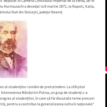
es deputat în Camera Consiliului Imperial de la Viena, iar în
u Hurmuzachi a decedat la 8 martie 1871, la Napoli, Italia,
ntului Duh din Dulcești, județul Neamț.
es al studenților români de pretutindeni. La sfârșitul
la întemeierea Mănăstirii Putna, un grup de studenți s-a
ongres al studenților, în care să fie discutate teme precum:
ntă, pentru a contribui la generalizarea culturii naționale?