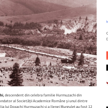
h
C
D
hi
, descendent din celebra familie Hurmuzachi din
ondator al Societății Academice Române și unul dintre
ilia lui Doxachi Hurmuzachi și a Ilenei Murguleț au fost 12