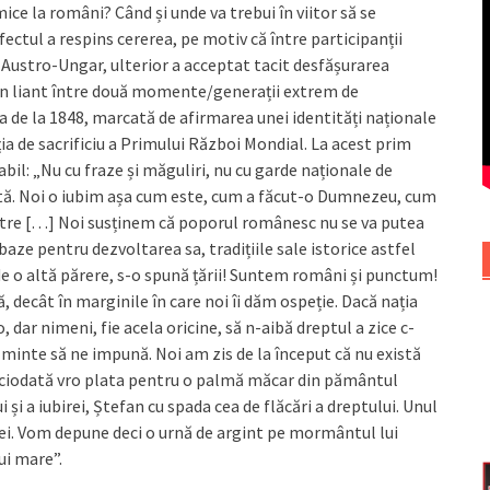
ce la români? Când și unde va trebui în viitor să se
fectul a respins cererea, pe motiv că între participanții
i Austro-Ungar, ulterior a acceptat tacit desfășurarea
un liant între două momente/generații extrem de
a de la 1848, marcată de afirmarea unei identități naționale
ia de sacrificiu a Primului Război Mondial. La acest prim
il: „Nu cu fraze și măguliri, nu cu garde naționale de
rată. Noi o iubim așa cum este, cum a făcut-o Dumnezeu, cum
oastre […] Noi susținem că poporul românesc nu se va putea
ze pentru dezvoltarea sa, tradițiile sale istorice astfel
 de o altă părere, s-o spună țării! Suntem români și punctum!
 decât în marginile în care noi îi dăm ospeție. Dacă nația
, dar nimeni, fie acela oricine, să n-aibă dreptul a zice c-
 minte să ne impună. Noi am zis de la început că nu există
iciodată vro plata pentru o palmă măcar din pământul
i și a iubirei, Ștefan cu spada cea de flăcări a dreptului. Unul
 ei. Vom depune deci o urnă de argint pe mormântul lui
ui mare”.