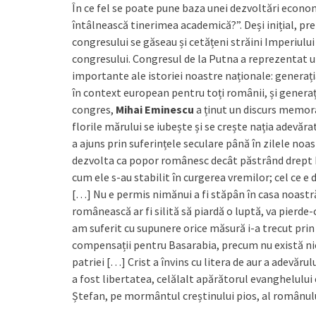
În ce fel se poate pune baza unei dezvoltări economi
întâlnească tinerimea academică?”. Deși inițial, pre
congresului se găseau și cetățeni străini Imperiulu
congresului. Congresul de la Putna a reprezentat 
importante ale istoriei noastre naționale: generați
în context european pentru toți românii, și generaț
congres,
Mihai Eminescu
a ținut un discurs memorab
florile mărului se iubește și se crește nația adevă
a ajuns prin suferințele seculare până în zilele n
dezvolta ca popor românesc decât păstrând drept ba
cum ele s-au stabilit în curgerea vremilor; cel ce e
[…] Nu e permis nimănui a fi stăpân în casa noastră,
românească ar fi silită să piardă o luptă, va pierde-o
am suferit cu supunere orice măsură i-a trecut prin
compensații pentru Basarabia, precum nu există n
patriei […] Crist a învins cu litera de aur a adevărulu
a fost libertatea, celălalt apărătorul evanghelului
Ștefan, pe mormântul creștinului pios, al românul