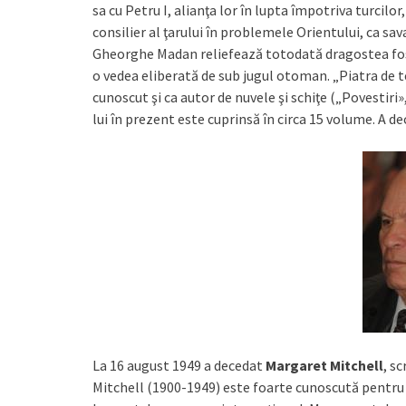
sa cu Petru I, alianţa lor în lupta împotriva turcil
consilier al ţarului în problemele Orientului, ca sava
Gheorghe Madan reliefează totodată dragostea fost
o vedea eliberată de sub jugul otoman. „Piatra de 
cunoscut şi ca autor de nuvele şi schiţe („Povestiri
lui în prezent este cuprinsă în circa 15 volume. A de
La 16 august 1949 a decedat
Margaret Mitchell
, s
Mitchell (1900-1949) este foarte cunoscută pentru 