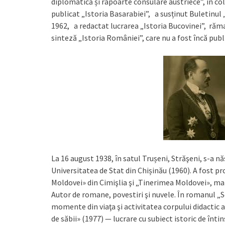
diplomatică și rapoarte consulare austriece”, în col
publicat „Istoria Basarabiei”, a susținut Buletinu
1962, a redactat lucrarea „Istoria Bucovinei”, rămas
sinteză „Istoria României”, care nu a fost încă publ
La 16 august 1938, în satul Trușeni, Străşeni, s-a n
Universitatea de Stat din Chișinău (1960). A fost pro
Moldovei» din Cimişlia şi „Tinerimea Moldovei», mai
Autor de romane, povestiri şi nuvele. În romanul „S
momente din viaţa şi activitatea corpului didactic al 
de săbii» (1977) — lucrare cu subiect istoric de înti