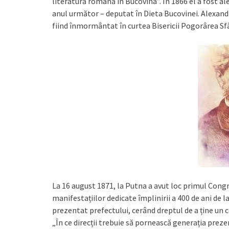
literatură română în Bucovina”. În 1866 el a fost al
anul următor – deputat în Dieta Bucovinei. Alexandr
fiind înmormântat în curtea Bisericii Pogorârea Sfâ
La 16 august 1871, la Putna a avut loc primul Congr
manifestațiilor dedicate împlinirii a 400 de ani de 
prezentat prefectului, cerând dreptul de a ține un c
„În ce direcții trebuie să pornească generația preze