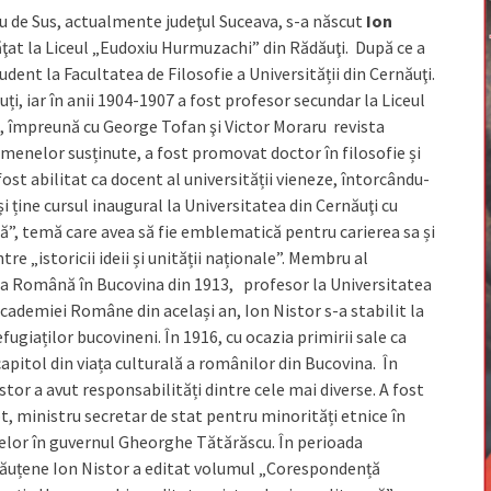
vu de Sus, actualmente judeţul Suceava, s-a născut
Ion
văţat la Liceul „Eudoxiu Hurmuzachi” din Rădăuţi. După ce a
ent la Facultatea de Filosofie a Universității din Cernăuţi.
ți, iar în anii 1904-1907 a fost profesor secundar la Liceul
ze, împreună cu George Tofan şi Victor Moraru revista
menelor susținute, a fost promovat doctor în filosofie și
 fost abilitat ca docent al universității vieneze, întorcându-
i ține cursul inaugural la Universitatea din Cernăuţi cu
ă”, temă care avea să fie emblematică pentru carierea sa și
re „istoricii ideii și unității naționale”. Membru al
ura Română în Bucovina din 1913, profesor la Universitatea
ademiei Române din același an, Ion Nistor s-a stabilit la
fugiaților bucovineni. În 1916, cu ocazia primirii sale ca
itol din viața culturală a românilor din Bucovina. În
stor a avut responsabilități dintre cele mai diverse. A fost
t, ministru secretar de stat pentru minorități etnice în
rtelor în guvernul Gheorghe Tătărăscu. În perioada
ernăuțene Ion Nistor a editat volumul „Corespondență