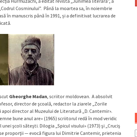
ecția Hurmuzachi, a editat revista „Junimea literară”, a
l „Codrul Cosminului”. Până la moartea sa, în noiembrie
ă în manuscris până în 1991, și a definitivat lucrarea de
icată.
ăscut
Gheorghe Madan
, scriitor moldovean. A absolvit
fesor, director de şcoală, redactor la ziarele „Zorile
 apoi director al Muzeului de Literatură „D. Cantemir».
emne bune anul are» (1965) scriitorul redă în mod veridic
unei şcoli săteşti. Dilogia „Spicul visului» (1973) şi „Cruciş
nse proporţii — evocă figura lui Dimitrie Cantemir, prietenia