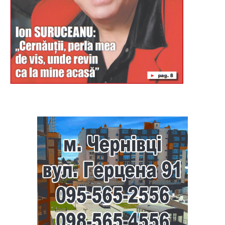
Буковина