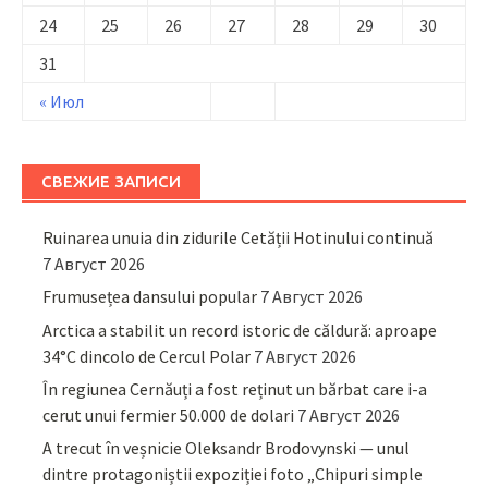
24
25
26
27
28
29
30
31
« Июл
СВЕЖИЕ ЗАПИСИ
Ruinarea unuia din zidurile Cetății Hotinului continuă
7 Август 2026
Frumusețea dansului popular
7 Август 2026
Arctica a stabilit un record istoric de căldură: aproape
34°C dincolo de Cercul Polar
7 Август 2026
În regiunea Cernăuți a fost reținut un bărbat care i-a
cerut unui fermier 50.000 de dolari
7 Август 2026
A trecut în veșnicie Oleksandr Brodovynski — unul
dintre protagoniștii expoziției foto „Chipuri simple