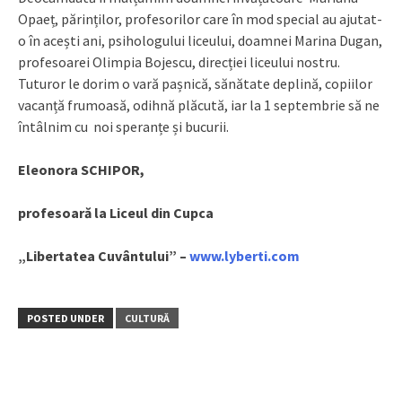
Opaeț, părinților, profesorilor care în mod special au ajutat-
o în acești ani, psihologului liceului, doamnei Marina Dugan,
profesoarei Olimpia Bojescu, direcției liceului nostru.
Tuturor le dorim o vară pașnică, sănătate deplină, copiilor
vacanță frumoasă, odihnă plăcută, iar la 1 septembrie să ne
întâlnim cu noi speranțe și bucurii.
Eleonora SCHIPOR,
profesoară la Liceul din Cupca
„Libertatea Cuvântului” –
www.lyberti.com
POSTED UNDER
CULTURĂ