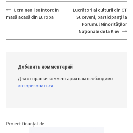
Ucrainenii se întorc în
Lucrători ai culturii din CT
Post
masă acasă din Europa
Suceveni, participanți la
navigation
Forumul Minorităților
Naționale de la Kiev
Добавить комментарий
Для отправки комментария вам необходимо
авторизоваться
.
Proiect finanțat de