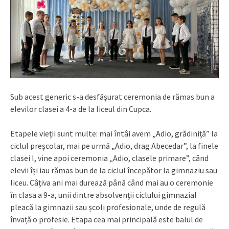
Sub acest generic s-a desfășurat ceremonia de rămas bun a
elevilor clasei a 4-a de la liceul din Cupca.
Etapele vieții sunt multe: mai întâi avem „Adio, grădiniță” la
ciclul preșcolar, mai pe urmă „Adio, drag Abecedar”, la finele
clasei I, vine apoi ceremonia „Adio, clasele primare”, când
elevii își iau rămas bun de la ciclul începător la gimnaziu sau
liceu. Câțiva ani mai durează până când mai au o ceremonie
în clasa a 9-a, unii dintre absolvenții ciclului gimnazial
pleacă la gimnazii sau școli profesionale, unde de regulă
învață o profesie. Etapa cea mai principală este balul de