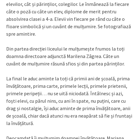
elevilor, cât și părinților, colegilor. Le înmânează la fiecare
câte o poză cu câte un elev, diplome de merit pentru
absolvirea clasei a 4-a. Elevii vin fiecare pe rând cu câte o
floare simbolică și un cuvânt de mulțumire. Se fotografiază
spre amintire.
Din partea direcției liceului le mulțumește frumos la toți
doamna directoare adjunctă Marilena Zâgrea. Câte un
cuvânt de mulțumire răsună sfios și din partea părinților.
La final le aduc aminte la toți că primii ani de școală, prima
învățătoare, prima carte, primele lecții, primele prietenii,
primele peripeții… nu se uită niciodată. Întâlnesc și azi,
foști elevi, cu părul nins, cu ani în spate, nu puțini, care cu
drag și nostalgie, își aduc aminte de prima învățătoare, anii
de școală, chiar dacă atunci nu era neapărat să fie și fruntași
la învățătură.
Deocamdată îi mulțumim doamnei învățătoare Mariana