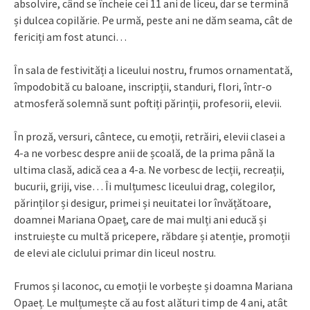
absolvire, când se încheie cei 11 ani de liceu, dar se termină
și dulcea copilărie. Pe urmă, peste ani ne dăm seama, cât de
fericiți am fost atunci…
În sala de festivități a liceului nostru, frumos ornamentată,
împodobită cu baloane, inscripții, standuri, flori, într-o
atmosferă solemnă sunt poftiți părinții, profesorii, elevii.
În proză, versuri, cântece, cu emoții, retrăiri, elevii clasei a
4-a ne vorbesc despre anii de școală, de la prima până la
ultima clasă, adică cea a 4-a. Ne vorbesc de lecții, recreații,
bucurii, griji, vise… Îi mulțumesc liceului drag, colegilor,
părinților și desigur, primei și neuitatei lor învățătoare,
doamnei Mariana Opaeț, care de mai mulți ani educă și
instruiește cu multă pricepere, răbdare și atenție, promoții
de elevi ale ciclului primar din liceul nostru.
Frumos și laconoc, cu emoții le vorbește și doamna Mariana
Opaeț. Le mulțumește că au fost alături timp de 4 ani, atât