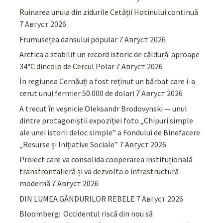
Ruinarea unuia din zidurile Cetății Hotinului continuă
7 Август 2026
Frumusețea dansului popular
7 Август 2026
Arctica a stabilit un record istoric de căldură: aproape
34°C dincolo de Cercul Polar
7 Август 2026
În regiunea Cernăuți a fost reținut un bărbat care i-a
cerut unui fermier 50.000 de dolari
7 Август 2026
A trecut în veșnicie Oleksandr Brodovynski — unul
dintre protagoniștii expoziției foto „Chipuri simple
ale unei istorii deloc simple” a Fondului de Binefacere
„Resurse și Inițiative Sociale”
7 Август 2026
Proiect care va consolida cooperarea instituțională
transfrontalieră și va dezvolta o infrastructură
modernă
7 Август 2026
DIN LUMEA GÂNDURILOR REBELE
7 Август 2026
Bloomberg: Occidentul riscă din nou să