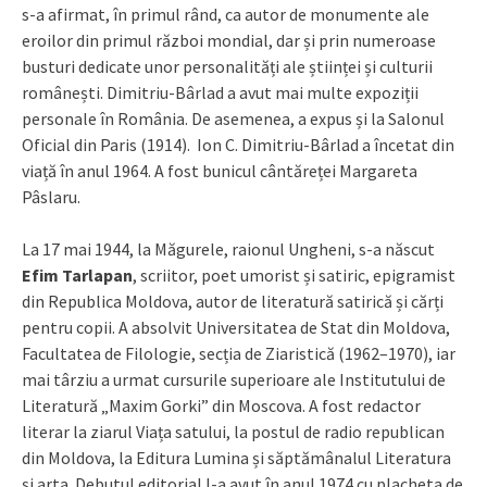
s-a afirmat, în primul rând, ca autor de monumente ale
eroilor din primul război mondial, dar și prin numeroase
busturi dedicate unor personalități ale științei și culturii
românești. Dimitriu-Bârlad a avut mai multe expoziții
personale în România. De asemenea, a expus și la Salonul
Oficial din Paris (1914). Ion C. Dimitriu-Bârlad a încetat din
viață în anul 1964. A fost bunicul cântăreței Margareta
Pâslaru.
La 17 mai 1944, la Măgurele, raionul Ungheni, s-a născut
Efim Tarlapan
, scriitor, poet umorist și satiric, epigramist
din Republica Moldova, autor de literatură satirică și cărți
pentru copii. A absolvit Universitatea de Stat din Moldova,
Facultatea de Filologie, secția de Ziaristică (1962–1970), iar
mai târziu a urmat cursurile superioare ale Institutului de
Literatură „Maxim Gorki” din Moscova. A fost redactor
literar la ziarul Viața satului, la postul de radio republican
din Moldova, la Editura Lumina și săptămânalul Literatura
și arta. Debutul editorial l-a avut în anul 1974 cu placheta de