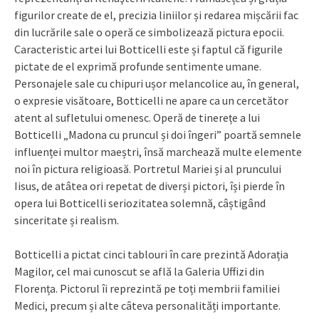
figurilor create de el, precizia liniilor și redarea mișcării fac
din lucrările sale o operă ce simbolizează pictura epocii.
Caracteristic artei lui Botticelli este și faptul că figurile
pictate de el exprimă profunde sentimente umane.
Personajele sale cu chipuri ușor melancolice au, în general,
o expresie visătoare, Botticelli ne apare ca un cercetător
atent al sufletului omenesc. Operă de tinerețe a lui
Botticelli „Madona cu pruncul și doi îngeri” poartă semnele
influenței multor maeștri, însă marchează multe elemente
noi în pictura religioasă. Portretul Mariei și al pruncului
Iisus, de atâtea ori repetat de diverși pictori, își pierde în
opera lui Botticelli seriozitatea solemnă, câștigând
sinceritate și realism.
Botticelli a pictat cinci tablouri în care prezintă Adorația
Magilor, cel mai cunoscut se află la Galeria Uffizi din
Florența. Pictorul îi reprezintă pe toți membrii familiei
Medici, precum și alte câteva personalități importante.