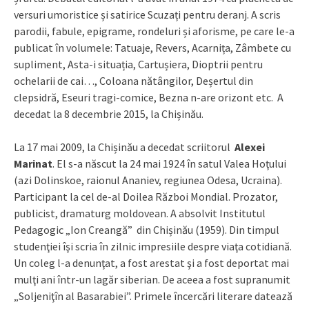
versuri umoristice și satirice Scuzați pentru deranj. A scris
parodii, fabule, epigrame, rondeluri și aforisme, pe care le-a
publicat în volumele: Tatuaje, Revers, Acarnița, Zâmbete cu
supliment, Asta-i situația, Cartușiera, Dioptrii pentru
ochelarii de cai…, Coloana nătângilor, Deșertul din
clepsidră, Eseuri tragi-comice, Bezna n-are orizont etc. A
decedat la 8 decembrie 2015, la Chișinău.
La 17 mai 2009, la Chișinău a decedat scriitorul
Alexei
Marinat
. El s-a născut la 24 mai 1924 în satul Valea Hoţului
(azi Dolinskoe, raionul Ananiev, regiunea Odesa, Ucraina).
Participant la cel de-al Doilea Război Mondial. Prozator,
publicist, dramaturg moldovean. A absolvit Institutul
Pedagogic „Ion Creangă” din Chișinău (1959). Din timpul
studenţiei îşi scria în zilnic impresiile despre viaţa cotidiană.
Un coleg l-a denunţat, a fost arestat şi a fost deportat mai
mulţi ani într-un lagăr siberian. De aceea a fost supranumit
„Soljeniţîn al Basarabiei”. Primele încercări literare datează