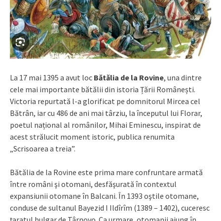
La 17 mai 1395 a avut loc
Bătălia de la Rovine
, una dintre
cele mai importante bătălii din istoria Țării Românești.
Victoria repurtată l-a glorificat pe domnitorul Mircea cel
Bătrân, iar cu 486 de ani mai târziu, la începutul lui Florar,
poetul național al românilor, Mihai Eminescu, inspirat de
acest strălucit moment istoric, publica renumita
„Scrisoarea a treia”.
Bătălia de la Rovine este prima mare confruntare armată
între români şi otomani, desfăşurată în contextul
expansiunii otomane în Balcani. În 1393 oştile otomane,
conduse de sultanul Bayezid I Ildîrîm (1389 – 1402), cuceresc
ţaratul bulgar de Târnovo. Ca urmare, otomanii ajung în