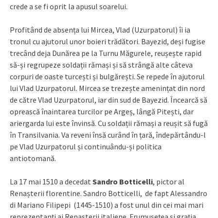
crede a se fi oprit la apusul soarelui.
Profitând de absența lui Mircea, Vlad (Uzurpatorul) îi ia
tronul cu ajutorul unor boieri trădători. Bayezid, deși fugise
trecând deja Dunărea pe la Turnu Măgurele, reușește rapid
să-și regrupeze soldații rămași și să strângă alte câteva
corpuri de oaste turcești și bulgărești. Se repede în ajutorul
lui Vlad Uzurpatorul. Mircea se trezește amenințat din nord
de către Vlad Uzurpatorul, iar din sud de Bayezid. Încearcă să
oprească înaintarea turcilor pe Argeș, lângă Pitești, dar
ariergarda lui este învinsă. Cu soldații rămași a reușit să fugă
în Transilvania. Va reveni însă curând în țară, îndepărtându-l
pe Vlad Uzurpatorul și continuându-și politica
antiotomană.
La 17 mai 1510 a decedat
Sandro Botticelli
, pictor al
Renașterii florentine. Sandro Botticelli, de fapt Alessandro
di Mariano Filipepi (1445-1510) a fost unul din cei mai mari
reprezentanți ai Renaşterii italiene. Frumusețea și grația