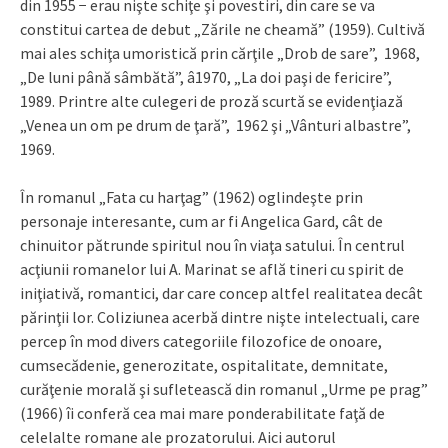
din 1955 − erau nişte schiţe şi povestiri, din care se va
constitui cartea de debut „Zările ne cheamă” (1959). Cultivă
mai ales schiţa umoristică prin cărţile „Drob de sare”, 1968,
„De luni până sâmbătă”, â1970, „La doi paşi de fericire”,
1989. Printre alte culegeri de proză scurtă se evidenţiază
„Venea un om pe drum de ţară”, 1962 şi „Vânturi albastre”,
1969.
În romanul „Fata cu harţag” (1962) oglindeşte prin
personaje interesante, cum ar fi Angelica Gard, cât de
chinuitor pătrunde spiritul nou în viaţa satului. În centrul
acţiunii romanelor lui A. Marinat se află tineri cu spirit de
iniţiativă, romantici, dar care concep altfel realitatea decât
părinţii lor. Coliziunea acerbă dintre nişte intelectuali, care
percep în mod divers categoriile filozofice de onoare,
cumsecădenie, generozitate, ospitalitate, demnitate,
curăţenie morală şi sufletească din romanul „Urme pe prag”
(1966) îi conferă cea mai mare ponderabilitate faţă de
celelalte romane ale prozatorului. Aici autorul