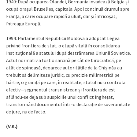
1940: După ocuparea Olandei, Germania invadează Belgia și
ocupă orașul Bruxelles, capitala. Apoi continuă drumul spre
Franța, a cărei ocupare rapidă a uluit, dar și înfricoșat,
întreaga Europă.
1994: Parlamentul Republicii Moldova a adoptat Legea
privind frontiera de stat, o etapă vitală în consolidarea
instituțională a statului după destrămarea Uniunii Sovietice.
Actul normativ a fost o sarcină pe cât de birocratică, pe
atât de spinoasă, deoarece autoritățile de la Chișinău au
trebuit să delimiteze juridic, cu precizie milimetrică pe
hârtie, o graniță pe care, în realitate, statul nu o controla
efectiv—segmentul transnistrean și frontiera de est
aflându-se deja sub auspiciile unui conflict înghețat,
transformând documentul într-o declarație de suveranitate
de jure, nu de facto.
(V.K.)