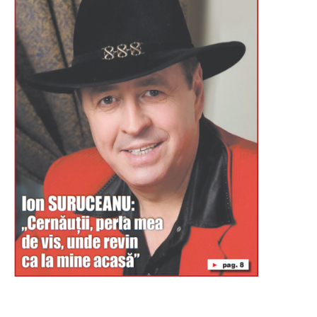
Буковина