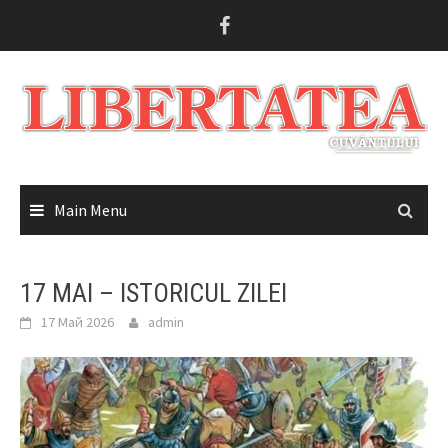
Skip
to
content
Main Menu
17 MAI – ISTORICUL ZILEI
17 Май 2026
admin