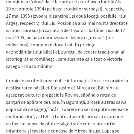
menţionează două date la care ar fi putut avea loc bătălia —
10 octombrie 1394 (pe baza cronicilor sârbeşti), respectiv,
17 mai 1395 (izvoare bizantine), şi două locaţii posibile: râul
Argeş, respectiv, râul Jiu. Posibil să aibă mai multă dreptate
istoricii care susţin ca dată a desfăşurării bătăliei ziua de 17
mai 1395, pe baza unor izvoare despre o „rovină” (loc
mlăştinos), toponim nelocalizat. În privinţa
deznodământului bătăliei, punctul de vedere tradiţional al
istoriografiei româneşti, care susţinea că a fost o victorie
categorică a românilor.
Cronicile nu oferă prea multe informații istorice cu privire la
desfășurarea bătăliei. Ele susțin că Mircea cel Bătrân i-a
așteptat pe turci pregătit la Rovine, săpând o rețea de
șanțuri de apărare de unde, în siguranță, arcașii au tras salvă
după salvă de săgeți, încât „soarele nu se mai putea vedea de
mulțimea lor”, astfel că toate atacurile armatei otomane
au fost respinse de ploi de săgeți și de contraatacuri de
infanterie și cavalerie conduse de Mircea însuși. Lupta se