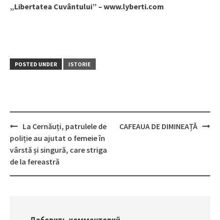
„Libertatea Cuvântului” – www.lyberti.com
POSTED UNDER
ISTORIE
La Cernăuți, patrulele de
CAFEAUA DE DIMINEAȚĂ
Post
poliție au ajutat o femeie în
navigation
vârstă și singură, care striga
de la fereastră