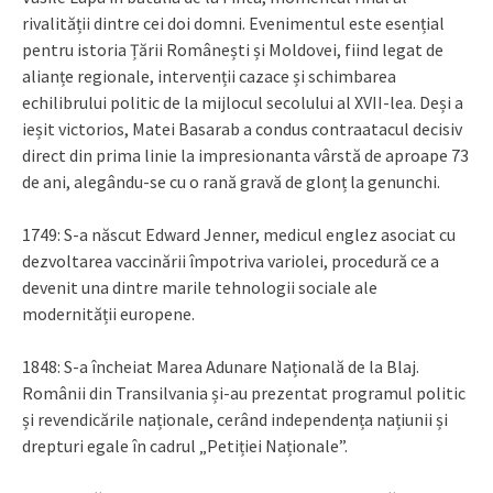
rivalității dintre cei doi domni. Evenimentul este esențial
pentru istoria Țării Românești și Moldovei, fiind legat de
alianțe regionale, intervenții cazace și schimbarea
echilibrului politic de la mijlocul secolului al XVII-lea. Deși a
ieșit victorios, Matei Basarab a condus contraatacul decisiv
direct din prima linie la impresionanta vârstă de aproape 73
de ani, alegându-se cu o rană gravă de glonț la genunchi.
1749: S-a născut Edward Jenner, medicul englez asociat cu
dezvoltarea vaccinării împotriva variolei, procedură ce a
devenit una dintre marile tehnologii sociale ale
modernității europene.
1848: S-a încheiat Marea Adunare Națională de la Blaj.
Românii din Transilvania și-au prezentat programul politic
și revendicările naționale, cerând independența națiunii și
drepturi egale în cadrul „Petiției Naționale”.