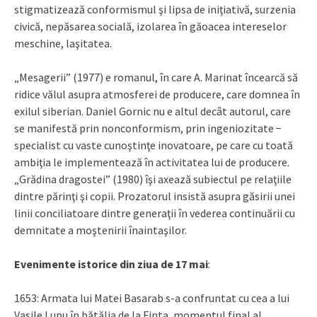
stigmatizează conformismul şi lipsa de iniţiativă, surzenia
civică, nepăsarea socială, izolarea în găoacea intereselor
meschine, laşitatea.
„Mesagerii” (1977) e romanul, în care A. Marinat încearcă să
ridice vălul asupra atmosferei de producere, care domnea în
exilul siberian. Daniel Gornic nu e altul decât autorul, care
se manifestă prin nonconformism, prin ingeniozitate −
specialist cu vaste cunoştinţe inovatoare, pe care cu toată
ambiţia le implementează în activitatea lui de producere.
„Grădina dragostei” (1980) îşi axează subiectul pe relaţiile
dintre părinţi şi copii. Prozatorul insistă asupra găsirii unei
linii conciliatoare dintre generaţii în vederea continuării cu
demnitate a moştenirii înaintaşilor.
Evenimente istorice din ziua de 17 mai
:
1653: Armata lui Matei Basarab s-a confruntat cu cea a lui
Vasile Lupu în bătălia de la Finta, momentul final al