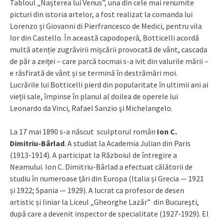
Tabloul „Nașterea lui Venus”, una din cele mai renumite
picturi din istoria artelor, a fost realizat la comanda lui
Lorenzo și Giovanni di Pierfrancesco de Medici, pentru vila
lor din Castello. În această capodoperă, Botticelli acordă
multă atenție zugrăvirii mișcării provocată de vânt, cascada
de păr a zeiței – care parcă tocmai s-a ivit din valurile mării –
e răsfirată de vânt și se termină în destrămări moi.
Lucrările lui Botticelli pierd din popularitate în ultimii ani ai
vieții sale, împinse în planul al doilea de operele lui
Leonardo da Vinci, Rafael Sanzio şi Michelangelo.
La 17 mai 1890 s-a născut sculptorul român
Ion C.
Dimitriu-Bârlad
. A studiat la Academia Julian din Paris
(1913-1914). A participat la Războiul de întregire a
Neamului. Ion C. Dimitriu-Bârlad a efectuat călătorii de
studiu în numeroase țări din Europa (Italia și Grecia — 1921
și 1922; Spania — 1929). A lucrat ca profesor de desen
artistic și liniar la Liceul „Gheorghe Lazăr” din Bucureşti,
după care a devenit inspector de specialitate (1927-1929). El