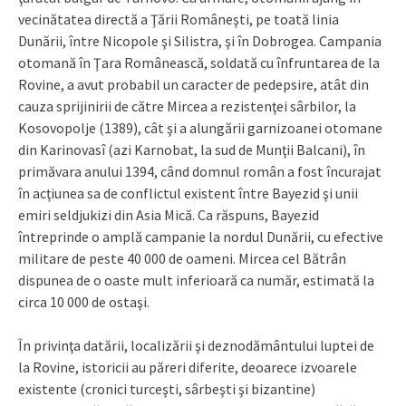
vecinătatea directă a Ţării Româneşti, pe toată linia
Dunării, între Nicopole şi Silistra, şi în Dobrogea. Campania
otomană în Ţara Românească, soldată cu înfruntarea de la
Rovine, a avut probabil un caracter de pedepsire, atât din
cauza sprijinirii de către Mircea a rezistenţei sârbilor, la
Kosovopolje (1389), cât şi a alungării garnizoanei otomane
din Karinovasî (azi Karnobat, la sud de Munţii Balcani), în
primăvara anului 1394, când domnul român a fost încurajat
în acţiunea sa de conflictul existent între Bayezid şi unii
emiri seldjukizi din Asia Mică. Ca răspuns, Bayezid
întreprinde o amplă campanie la nordul Dunării, cu efective
militare de peste 40 000 de oameni. Mircea cel Bătrân
dispunea de o oaste mult inferioară ca număr, estimată la
circa 10 000 de ostaşi.
În privinţa datării, localizării şi deznodământului luptei de
la Rovine, istoricii au păreri diferite, deoarece izvoarele
existente (cronici turceşti, sârbeşti şi bizantine)