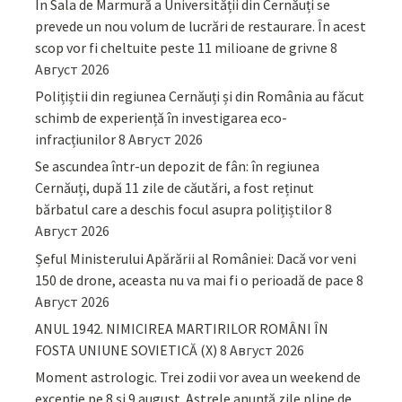
În Sala de Marmură a Universității din Cernăuți se
prevede un nou volum de lucrări de restaurare. În acest
scop vor fi cheltuite peste 11 milioane de grivne
8
Август 2026
Polițiștii din regiunea Cernăuți și din România au făcut
schimb de experiență în investigarea eco-
infracțiunilor
8 Август 2026
Se ascundea într-un depozit de fân: în regiunea
Cernăuți, după 11 zile de căutări, a fost reținut
bărbatul care a deschis focul asupra polițiștilor
8
Август 2026
Șeful Ministerului Apărării al României: Dacă vor veni
150 de drone, aceasta nu va mai fi o perioadă de pace
8
Август 2026
ANUL 1942. NIMICIREA MARTIRILOR ROMÂNI ÎN
FOSTA UNIUNE SOVIETICĂ (X)
8 Август 2026
Moment astrologic. Trei zodii vor avea un weekend de
excepție pe 8 și 9 august. Astrele anunță zile pline de