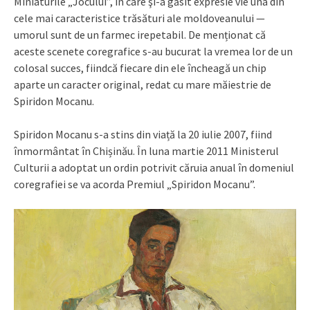
Miniaturile „Jocului”, în care şi-a găsit expresie vie una din
cele mai caracteristice trăsături ale moldoveanului —
umorul sunt de un farmec irepetabil. De menționat că
aceste scenete coregrafice s-au bucurat la vremea lor de un
colosal succes, fiindcă fiecare din ele încheagă un chip
aparte un caracter original, redat cu mare măiestrie de
Spiridon Mocanu.
Spiridon Mocanu s-a stins din viață la 20 iulie 2007, fiind
înmormântat în Chișinău. În luna martie 2011 Ministerul
Culturii a adoptat un ordin potrivit căruia anual în domeniul
coregrafiei se va acorda Premiul „Spiridon Mocanu”.