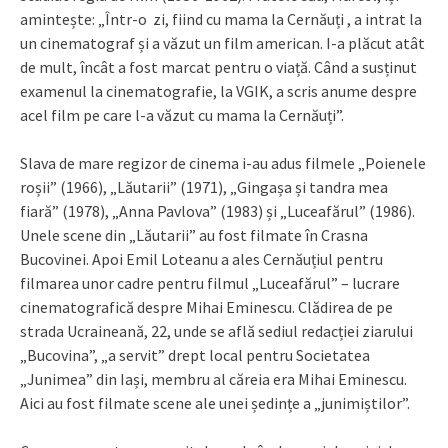
amintește: „Într-o zi, fiind cu mama la Cernăuți , a intrat la
un cinematograf și a văzut un film american. I-a plăcut atât
de mult, încât a fost marcat pentru o viață. Când a susținut
examenul la cinematografie, la VGIK, a scris anume despre
acel film pe care l-a văzut cu mama la Cernăuți”.
Slava de mare regizor de cinema i-au adus filmele „Poienele
roșii” (1966), „Lăutarii” (1971), „Gingașa și tandra mea
fiară” (1978), „Anna Pavlova” (1983) și „Luceafărul” (1986).
Unele scene din „Lăutarii” au fost filmate în Crasna
Bucovinei. Apoi Emil Loteanu a ales Cernăuțiul pentru
filmarea unor cadre pentru filmul „Luceafărul” – lucrare
cinematografică despre Mihai Eminescu. Clădirea de pe
strada Ucraineană, 22, unde se află sediul redacției ziarului
„Bucovina”, „a servit” drept local pentru Societatea
„Junimea” din Iași, membru al căreia era Mihai Eminescu.
Aici au fost filmate scene ale unei ședințe a „junimiștilor”.