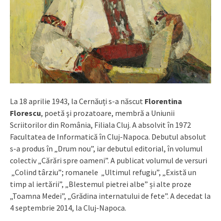
La 18 aprilie 1943, la Cernăuți s-a născut
Florentina
Florescu
, poetă şi prozatoare, membră a Uniunii
Scriitorilor din România, Filiala Cluj. A absolvit în 1972
Facultatea de Informatică în Cluj-Napoca. Debutul absolut
s-a produs în „Drum nou”, iar debutul editorial, în volumul
colectiv „Cărări spre oameni”. A publicat volumul de versuri
„Colind târziu”; romanele „Ultimul refugiu”, „Există un
timp al iertării”, „Blestemul pietrei albe” și alte proze
„Toamna Medei”, „Grădina internatului de fete”. A decedat la
4 septembrie 2014, la Cluj-Napoca.