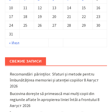
10
11
12
13
14
15
16
17
18
19
20
21
22
23
24
25
26
27
28
29
30
31
« Июл
СВЕЖИЕ ЗАПИСИ
Recomandări părinţilor. Sfaturi și metode pentru
îmbunătățirea memoriei și atenției copiilor
8 Август
2026
Bucovina dorește să primească mai mulți copii din
regiunile aflate în apropierea liniei întâi a frontului
8
Август 2026