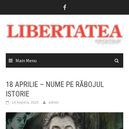
Skip
to
content
Main Menu
18 APRILIE – NUME PE RĂBOJUL
ISTORIE
18 Апрель 2025
admin