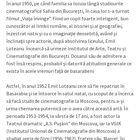
În anul 1950, pe când familia sa locuia lângă studiourile
cinematografice Sahia din București, în casa lor s-a turnat
filmul „Viaţa învinge”. Fiind un copil foarte inteligent, bun
cunoscător al limbii române, al istoriei şi al geografiei,
înzestrat nativ şi cu o imaginaţie deosebită, având şi
înclinaţii spre actorie, după absolvirea liceului, Emil
Loteanu încearcă să urmeze Institutul de Arte, Teatru și
Cinematografie din Bucureşti. Dosarul său de admitere a
fost însă respins, probabil şi datorită atitudinii generale ce
exista în acele vremuri faţă de basarabeni.
Astfel, în anul 1952 Emil Loteanu cere să fie repatriat în
Basarabia şi se întoarce în satul natal, cu scopul de a încerca
să facă studii de cinematografie la Moscova, pentru a-şi
urma chemarea puternică ce-o avea către această artă. În
perioada 1953-1954, la vârsta de 17 ani, a fost actor la
Teatrul dramatic „A.S. Puşkin” din Moscova, iar la VGIK
(Institutul Unional de Cinematografie din Moscova) a
studiat regia de film (1956-1962). Fratele său, Marcel, își