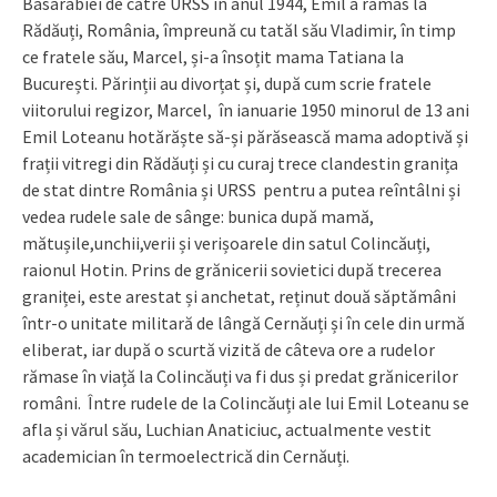
Basarabiei de către URSS în anul 1944, Emil a rămas la
Rădăuți, România, împreună cu tatăl său Vladimir, în timp
ce fratele său, Marcel, și-a însoțit mama Tatiana la
București. Părinții au divorțat și, după cum scrie fratele
viitorului regizor, Marcel, în ianuarie 1950 minorul de 13 ani
Emil Loteanu hotărăște să-și părăsească mama adoptivă și
frații vitregi din Rădăuți și cu curaj trece clandestin granița
de stat dintre România și URSS pentru a putea reîntâlni și
vedea rudele sale de sânge: bunica după mamă,
mătușile,unchii,verii și verișoarele din satul Colincăuți,
raionul Hotin. Prins de grănicerii sovietici după trecerea
graniței, este arestat și anchetat, reținut două săptămâni
într-o unitate militară de lângă Cernăuți și în cele din urmă
eliberat, iar după o scurtă vizită de câteva ore a rudelor
rămase în viață la Colincăuți va fi dus și predat grănicerilor
români. Între rudele de la Colincăuți ale lui Emil Loteanu se
afla și vărul său, Luchian Anaticiuc, actualmente vestit
academician în termoelectrică din Cernăuți.