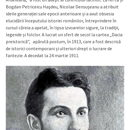
Bogdan Petriceicu Haşdeu, Nicolae Densuşeanu a atribuit
ideile generației sale epocii anterioare și a avut obsesia
elucidării începutului istoriei românilor, întreprindere în
cursul căreia a apelat, în lipsa izvoarelor sigure, la tradiții,
legende și folclor. A lucrat un sfert de secol la cartea „Dacia
preistorică”, apărută postum, în 1913, care a fost descrisă
de istorici contemporani și ulteriori drept o lucrare de
fantezie. A decedat la 24 martie 1911.