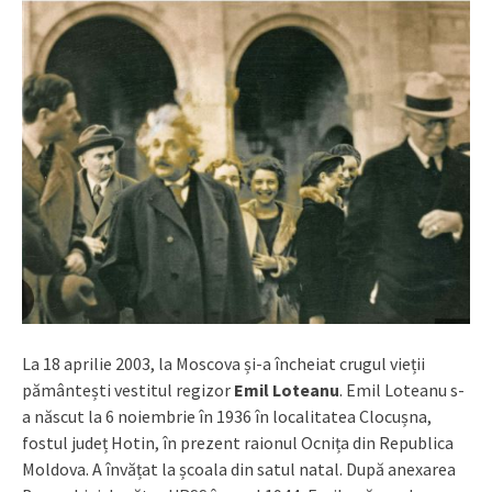
La 18 aprilie 2003, la Moscova și-a încheiat crugul vieții
pământești vestitul regizor
Emil Loteanu
. Emil Loteanu s-
a născut la 6 noiembrie în 1936 în localitatea Clocușna,
fostul județ Hotin, în prezent raionul Ocnița din Republica
Moldova. A învățat la școala din satul natal. După anexarea