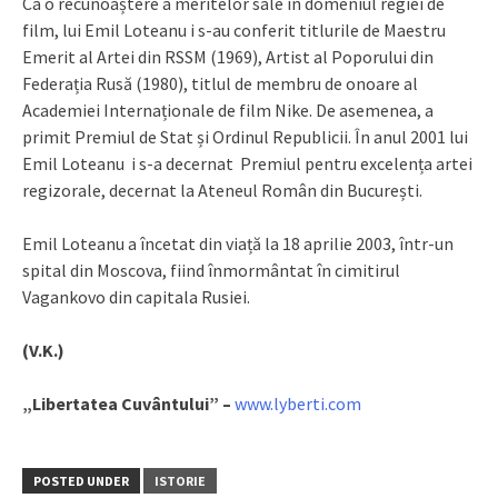
Ca o recunoaștere a meritelor sale în domeniul regiei de
film, lui Emil Loteanu i s-au conferit titlurile de Maestru
Emerit al Artei din RSSM (1969), Artist al Poporului din
Federația Rusă (1980), titlul de membru de onoare al
Academiei Internaționale de film Nike. De asemenea, a
primit Premiul de Stat și Ordinul Republicii. În anul 2001 lui
Emil Loteanu i s-a decernat Premiul pentru excelența artei
regizorale, decernat la Ateneul Român din București.
Emil Loteanu a încetat din viață la 18 aprilie 2003, într-un
spital din Moscova, fiind înmormântat în cimitirul
Vagankovo din capitala Rusiei.
(V.K.)
„Libertatea Cuvântului” –
www.lyberti.com
POSTED UNDER
ISTORIE