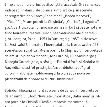
timp unul dintre principalii solişti ai acestuia. S-a remarcat
îndeosebi în dansurile comice, umoristice şi în scenele
coreografice populare: „Baba mea”, „Badea Macovei”,
„Păcală”, „M-am pornit la Chişinău”, „Chiriac”, „Logodna”
ş.a. A participat la numeroase turnee în ţară şi peste hotare
fiind laureat al festivalurilor internaționale ale tineretului
și studenților, în anul 1953 la București și 1957 la Moscova.
La Festivalul Unional al Tineretului de la Moscova din l957
sceneta coregrafică „M-am pornit la Chişinău”, interpretată
de artiştii Spiridon Mocanii, Ion Furnică, Liubomir Iorga şi
Nadejda Gorodeţcaia, a câștigat Premiul întâi şi Medalia de
Aur, ridicând astfel prestigiul Ansamblului „Joc” şi al
culturii naţionale moldoveneşti la o treaptă nouă pe
piedestalul de onoare al culturii universale.
Spiridon Mocanu a montat o serie de dansuri interpretate
de ansamblul „Joc”. Nuvelele umoristice „Baba mea” şi „M-
am pornit la Chişinău” lasă o impresie memorabilă.