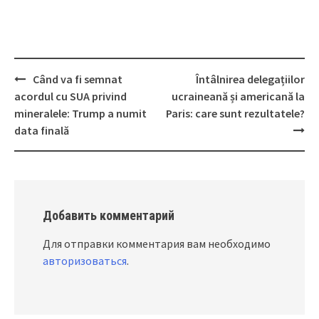
Când va fi semnat
Întâlnirea delegațiilor
Post
acordul cu SUA privind
ucraineană și americană la
navigation
mineralele: Trump a numit
Paris: care sunt rezultatele?
data finală
Добавить комментарий
Для отправки комментария вам необходимо
авторизоваться
.