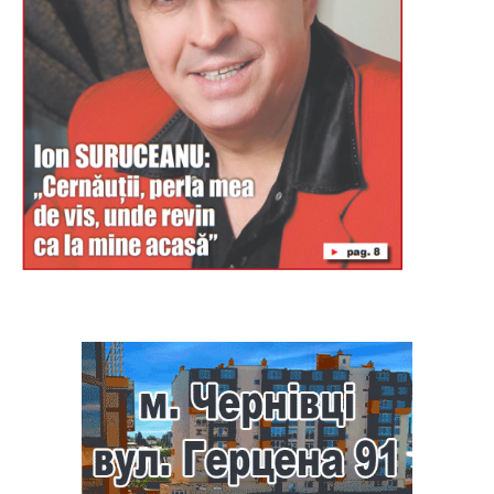
Буковина