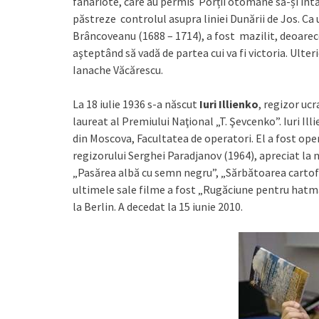
fanariote, care au permis Porții otomane să-și întă
păstreze controlul asupra liniei Dunării de Jos. 
Brâncoveanu (1688 – 1714), a fost mazilit, deoarece
aşteptând să vadă de partea cui va fi victoria. Ulteri
Ianache Văcărescu.
La 18 iulie 1936 s-a născut
Iuri Illienko
, regizor ucr
laureat al Premiului Naţional „T. Şevcenko”. Iuri Il
din Moscova, Facultatea de operatori. El a fost ope
regizorului Serghei Paradjanov (1964), apreciat la 
„Pasărea albă cu semn negru”, „Sărbătoarea cartofu
ultimele sale filme a fost „Rugăciune pentru hatma
la Berlin. A decedat la 15 iunie 2010.