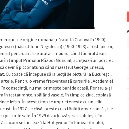
american de origine româna (născut la Craiova în 1900),
esco (născut Ioan Negulescu) (1900-1993) a fost pictor,
alentul pentru artă se arată timpuriu, când tânărul Jean
şii în timpul Primului Război Mondial, schițează un portret
 să devină pictor atunci când maestrul George Enescu,
at. Cu toate că începuse să ia lecții de pictură la Bucureşti,
şi artele. Pentru o vreme frecventează cursurile „Academiei
i, în consecință, nu mai primește bani de acasă. Pentru a-și
a în restaurante, spălând vasele, în timp ce ziua, copiază
inde ieftin. În acest timp se împrietenește cu unii din
râncuşi. În 1927 se căsătorește cu o tânără americancă și se
 picturile sale. În 1929 divorțează și se stabilește în
căci acum se lansează la Hollywood în lumea filmului,