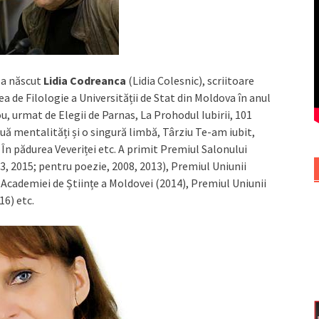
s-a născut
Lidia Codreanca
(Lidia Colesnic), scriitoare
 de Filologie a Universității de Stat din Moldova în anul
u, urmat de Elegii de Parnas, La Prohodul Iubirii, 101
uă mentalități și o singură limbă, Târziu Te-am iubit,
În pădurea Veveriței etc. A primit Premiul Salonului
03, 2015; pentru poezie, 2008, 2013), Premiul Uniunii
 Academiei de Științe a Moldovei (2014), Premiul Uniunii
16) etc.