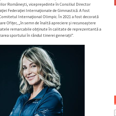
or Românești, vicepreședinte în Consiliul Director
aţiei Federaţiei Internaţionale de Gimnastică. A fost
 Comitetul Internaţional Olimpic. În 2021 a fost decorată
re Ofițer, „în semn de înaltă apreciere și recunoaștere
tatele remarcabile obținute în calitate de reprezentantă a
rea sportului în rândul tinerei generații”.