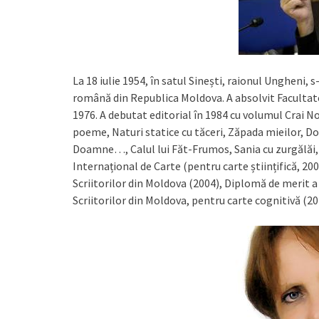
La 18 iulie 1954, în satul Sinești, raionul Ungheni, 
română din Republica Moldova. A absolvit Facultatea
1976. A debutat editorial în 1984 cu volumul Crai No
poeme, Naturi statice cu tăceri, Zăpada mieilor, Do
Doamne…, Calul lui Făt-Frumos, Sania cu zurgălăi, 
Internațional de Carte (pentru carte științifică, 20
Scriitorilor din Moldova (2004), Diplomă de merit a
Scriitorilor din Moldova, pentru carte cognitivă (20