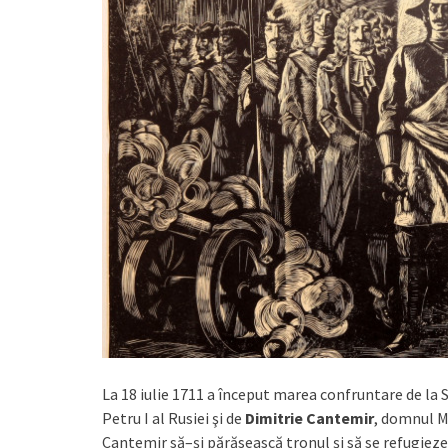
La 18 iulie 1711 a început marea confruntare de la 
Petru I al Rusiei şi de
Dimitrie Cantemir
, domnul Mo
Cantemir să–şi părăsească tronul şi să se refugieze î