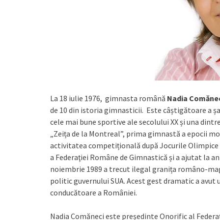
La 18 iulie 1976, gimnasta română
Nadia Comăne
de 10 din istoria gimnasticii. Este câștigătoare a ș
cele mai bune sportive ale secolului XX și una dintr
„Zeița de la Montreal”, prima gimnastă a epocii mo
activitatea competițională după Jocurile Olimpice
a Federaţiei Române de Gimnastică și a ajutat la a
noiembrie 1989 a trecut ilegal granița româno-magh
politic guvernului SUA. Acest gest dramatic a avut u
conducătoare a României.
Nadia Comăneci este președinte Onorific al Federa