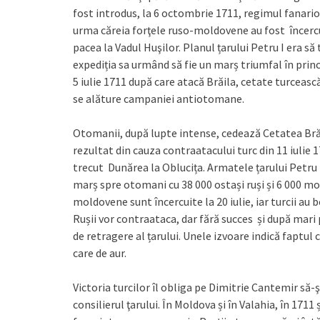
fost introdus, la 6 octombrie 1711, regimul fanariot.
urma căreia forţele ruso-moldovene au fost încercui
pacea la Vadul Huşilor. Planul țarului Petru I era s
expediția sa urmând să fie un marș triumfal în princ
5 iulie 1711 după care atacă Brăila, cetate turceasc
se alăture campaniei antiotomane.
Otomanii, după lupte intense, cedează Cetatea Brăil
rezultat din cauza contraatacului turc din 11 iulie 
trecut Dunărea la Oblucița. Armatele țarului Petru
marș spre otomani cu 38 000 ostași ruși și 6 000 mol
moldovene sunt încercuite la 20 iulie, iar turcii au 
Rușii vor contraataca, dar fără succes și după mari
de retragere al țarului. Unele izvoare indică faptul
care de aur.
Victoria turcilor îl obliga pe Dimitrie Cantemir să-ş
consilierul ţarului. În Moldova și în Valahia, în 171