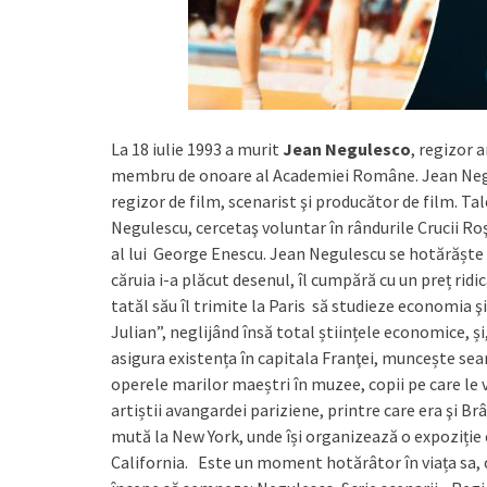
La 18 iulie 1993 a murit
Jean Negulesco
, regizor 
membru de onoare al Academiei Române. Jean Negul
regizor de film, scenarist şi producător de film. T
Negulescu, cercetaş voluntar în rândurile Crucii Ro
al lui George Enescu. Jean Negulescu se hotărăște
căruia i-a plăcut desenul, îl cumpără cu un preț ridic
tatăl său îl trimite la Paris să studieze economia 
Julian”, neglijând însă total științele economice, ș
asigura existența în capitala Franţei, muncește sear
operele marilor maeștri în muzee, copii pe care le v
artiștii avangardei pariziene, printre care era şi B
mută la New York, unde își organizează o expoziție cu
California. Este un moment hotărâtor în viața sa, 