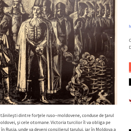
h
C
D
Stănileşti dintre forţele ruso–moldovene, conduse de ţarul
ldovei, şi cele otomane. Victoria turcilor îl va obliga pe
n Rusia, unde va deveni consilierul ţarului, iar în Moldova a