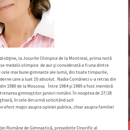
ci
obţine, la Jocurile Olimpice de la Montreal, prima notă
ase medalii olimpice de aur şi considerată a fi una dintre
e cele mai bune gimnaste ale lumii, din toate timpurile,
derne care a luat 10 absolut. Nadia Comăneci s-a retras din
 din 1980 de la Moscova. Între 1984 şi 1989 a fost membră
ntrenarea gimnaștilor juniori români. În noaptea de 27/28
iară, în cele din urmă solicitând azil
n efect major asupra opiniei publice, chiar asupra familiei
ției Române de Gimnastică, președinte Onorific al