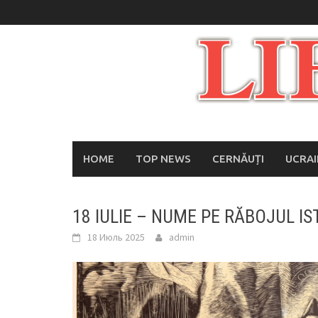
Skip
to
content
HOME
TOP NEWS
CERNĂUȚI
UCRA
18 IULIE – NUME PE RĂBOJUL IS
18 Июль 2025
admin