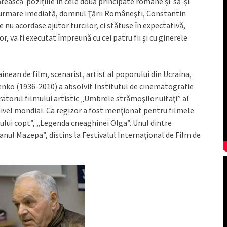
rească pozițiile în cele două principate române și să-și
Ca urmare imediată, domnul Ţării Româneşti, Constantin
 nu acordase ajutor turcilor, ci stătuse în expectativă,
or, va fi executat împreună cu cei patru fii şi cu ginerele
ainean de film, scenarist, artist al poporului din Ucraina,
lienko (1936-2010) a absolvit Institutul de cinematografie
ratorul filmului artistic „Umbrele strămoşilor uitaţi” al
nivel mondial. Ca regizor a fost menţionat pentru filmele
lui copt”, „Legenda cneaghinei Olga”. Unul dintre
nul Mazepa”, distins la Festivalul Internaţional de Film de