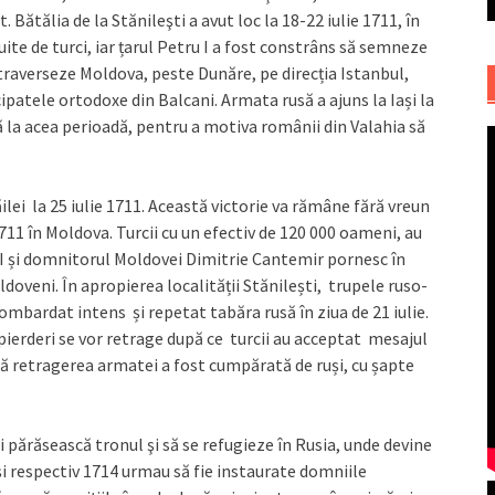
 Bătălia de la Stănileşti a avut loc la 18-22 iulie 1711, în
te de turci, iar țarul Petru I a fost constrâns să semneze
ă traverseze Moldova, peste Dunăre, pe direcția Istanbul,
ipatele ortodoxe din Balcani. Armata rusă a ajuns la Iași la
ă la acea perioadă, pentru a motiva românii din Valahia să
ei la 25 iulie 1711. Această victorie va rămâne fără vreun
1711 în Moldova. Turcii cu un efectiv de 120 000 oameni, au
 I și domnitorul Moldovei Dimitrie Cantemir pornesc în
doveni. În apropierea localității Stănilești, trupele ruso-
bombardat intens și repetat tabăra rusă în ziua de 21 iulie.
 pierderi se vor retrage după ce turcii au acceptat mesajul
 că retragerea armatei a fost cumpărată de ruși, cu șapte
i părăsească tronul şi să se refugieze în Rusia, unde devine
1 și respectiv 1714 urmau să fie instaurate domniile