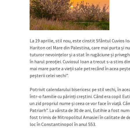
La 19 aprilie, stil nou, este cinstit Sfântul Cuvios I
Hariton cel Mare din Palestina, care mai purta și num
tuturor nevoințelor și a stat în rugăciune și priveghe
în harul preoției. Cuviosul Ioan a trecut s-a stins din
mai mare parte a vieții sale petrecând în acea pește
peșterii celei vechi”.
Potrivit calendarului bisericesc pe stil vechi, în ac
într-o familie cu părinți creștini. Când era copil Eutih
un zid propriul nume și ceea ce vor face în viață. Cân
Patriarh”. La vârsta de 30 de ani, Eutihie a fost nu
fost trimis de Mitropolitul Amasiei în calitate de de
loc în Constantinopol în anul 553.