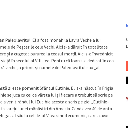
h
oan Paleolavritul. El a fost monah la Lavra Veche a lui
C
ele de Peșterile cele Vechi. Aici s-a dăruit în totalitate
D
re și a cugetat pururea la ceasul morții. Aici s-a învrednicit
 viață în secolul al VIII-lea. Pentru că Ioan s-a dedicat în cea
ră veche, a primit și numele de Paleolavritul sau „al
eastă zi este pomenit Sfântul Eutihie. El s-a născut în Frigia
ie se juca cu cei de vârsta lui și fiecare a trebuit să scrie pe
d a venit rândul lui Eutihie acesta a scris pe zid: „Eutihie-
mit starețul unei mânăstiri din Amasia. Când avea 40 de ani a
legat al său la cel de-al V lea sinod ecumenic, care a avut