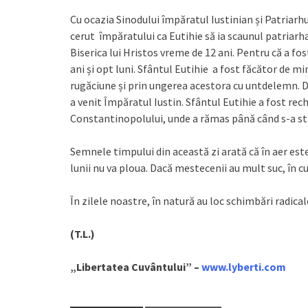
Cu ocazia Sinodului împăratul Iustinian și Patriarhu
cerut împăratului ca Eutihie să ia scaunul patriarha
Biserica lui Hristos vreme de 12 ani. Pentru că a fost
ani și opt luni. Sfântul Eutihie a fost făcător de mi
rugăciune și prin ungerea acestora cu untdelemn. Du
a venit Împăratul Iustin. Sfântul Eutihie a fost re
Constantinopolului, unde a rămas până când s-a stins
Semnele timpului din această zi arată că în aer este 
lunii nu va ploua. Dacă mestecenii au mult suc, în cu
În zilele noastre, în natură au loc schimbări radica
(
T.L.)
„Libertatea Cuvântului” –
www.lyberti.com