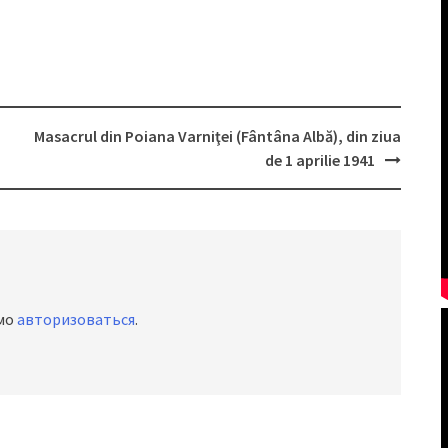
Masacrul din Poiana Varniţei (Fântâna Albă), din ziua
de 1 aprilie 1941
имо
авторизоваться
.