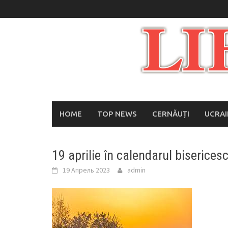
Skip
to
content
HOME
TOP NEWS
CERNĂUȚI
UCRA
19 aprilie în calendarul bisericesc
19 Апрель 2023
admin