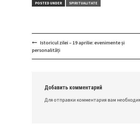
POSTED UNDER
SPIRITUALITATE
Istoricul zilei – 19 aprilie: evenimente și
Post
personalități
navigation
Добавить комментарий
Для отправки комментария вам необход