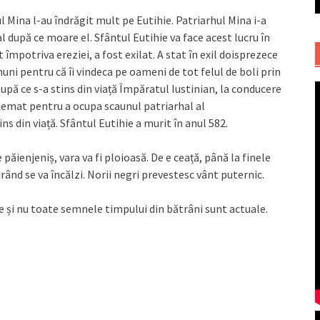
l Mina l-au îndrăgit mult pe Eutihie. Patriarhul Mina i-a
l după ce moare el. Sfântul Eutihie va face acest lucru în
 împotriva ereziei, a fost exilat. A stat în exil doisprezece
nuni pentru că îi vindeca pe oameni de tot felul de boli prin
pă ce s-a stins din viață Împăratul Iustinian, la conducere
chemat pentru a ocupa scaunul patriarhal al
 din viață. Sfântul Eutihie a murit în anul 582.
păienjeniș, vara va fi ploioasă. De e ceață, până la finele
rând se va încălzi. Norii negri prevestesc vânt puternic.
le și nu toate semnele timpului din bătrâni sunt actuale.