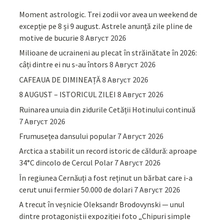
Moment astrologic. Trei zodii vor avea un weekend de
excepție pe 8 și 9 august. Astrele anunță zile pline de
motive de bucurie
8 Август 2026
Milioane de ucraineni au plecat în străinătate în 2026:
câți dintre ei nu s-au întors
8 Август 2026
CAFEAUA DE DIMINEAȚĂ
8 Август 2026
8 AUGUST – ISTORICUL ZILEI
8 Август 2026
Ruinarea unuia din zidurile Cetății Hotinului continuă
7 Август 2026
Frumusețea dansului popular
7 Август 2026
Arctica a stabilit un record istoric de căldură: aproape
34°C dincolo de Cercul Polar
7 Август 2026
În regiunea Cernăuți a fost reținut un bărbat care i-a
cerut unui fermier 50.000 de dolari
7 Август 2026
A trecut în veșnicie Oleksandr Brodovynski — unul
dintre protagoniștii expoziției foto „Chipuri simple