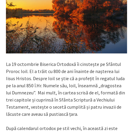
La 19 octombrie Biserica Ortodoxă îi cinstește pe Sfântul
Proroc Ioil. El a trăit cu 800 de ani înainte de nașterea lui
Iisus Hristos. Despre Ioil se știe că a profețit în regatul Iuda
pe la anul 850 î.Hr. Numele său, Ioil, înseamnă „dragostea
lui Dumnezeu”. Mai mult, în cartea scrisă de el, formată din
trei capitole și cuprinsă în Sfânta Scriptură a Vechiului
Testament, vestește o secetă cumplită și patru invazii de
lăcuste care aveau să pustiască țara.
După calendarul ortodox pe stil vechi, în această zi este