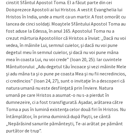
cinstit Sfântul Apostol Toma. El a făcut parte din cei
Doisprezece Apostoli ai lui Hristos. A vestit Evanghelia lui
Hristos în India, unde a murit ca un martir. A fost omorât cu
lancea de cinci soldaţi. Moaştele Sfântului Apostol Toma au
fost aduse la Edessa, în anul 165. Apostolul Toma nu a
crezut mărturia Apostolilor că Hristos a înviat: „Dacă nu voi
vedea, în mâinile Lui, semnul cuielor, şi dacă nu voi pune
degetul meu în semnul cuielor, şi dacă nu voi pune mâna
mea în coasta Lui, nu voi crede” (Ioan 20, 25). Iar cuvintele
Mântuitorului: „Adu degetul tău încoace şi vezi mâinile Mele
şi adu mâna ta şi o pune pe coasta Mea şi nu fii necredincios,
ci credincios” (Ioan 24, 27), sunt o invitaţie în a descoperi că
natura umană nu este desfiinţată prin Înviere. Natura
umană pe care Hristos a asumat-o nu s-a pierdut în
dumnezeire, ci a fost transfigurată. Aşadar, arătarea către
Toma a pus în lumină existenţa celor două firi în Hristos. Nu
întâmplător, în prima duminică după Paşti, se cântă
„Nepărăsind sanurile pământeşti, Te-ai arătat pe pământ
purtător de trup”.