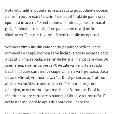
Potrivit tradiţiei populare, în această zi gospodinele coceau
pâine. În popor există o stimă deosebită faţă de pâine şi se
spune că în această zi este bine ca dimineaţa, pe stomacul
gol, să mănânci o bucăţică de pâine pentru a-ţi întări
sănătatea. Este o zi favorabilă pentru noile începuturi.
Semnele timpului din calendarul popular arată că, dacă
dimineaţa e ceaţă, vremea se va încălzi. Dacă la această dată
a căzut prima zăpadă, e semn de belşug în anul care vine. De
asemenea, e semn că peste 40 de zile va fi multă zăpadă.
Dacă în pădure sunt multe ciuperci, iarna va fi geroasă. Dacă
nu adie vântul, vremea se va răci. Dacă pe cer au apărut nori
albi, se va încălzi. În aer continuă să zboare mreje de
păianjen, în octombrie vor mai fi zile frumoase. Dacă la
răsărit de soare cerul are o nuanță gălbuie, e a timp urât. E
același semn, dacă la apus de soare cerul este roșu.