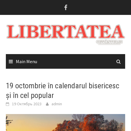
Skip
to
content
Main Menu
19 octombrie în calendarul bisericesc
și în cel popular
19 Октябрь 2023
admin