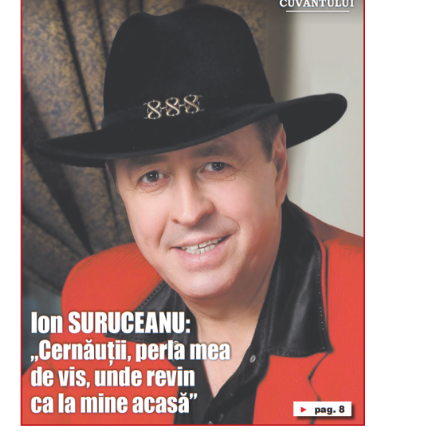
Буковина