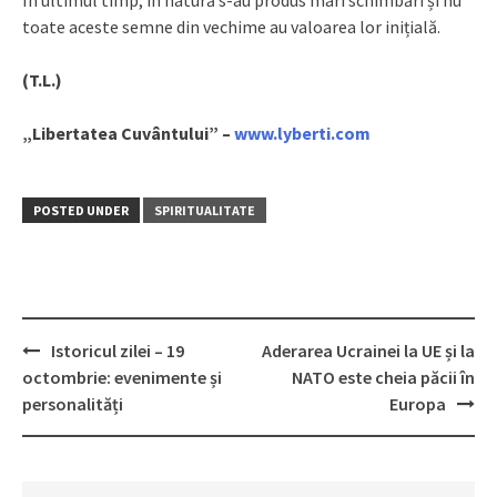
În ultimul timp, în natură s-au produs mari schimbări și nu
toate aceste semne din vechime au valoarea lor inițială.
(T.L.)
„Libertatea Cuvântului” –
www.lyberti.com
POSTED UNDER
SPIRITUALITATE
Istoricul zilei – 19
Aderarea Ucrainei la UE și la
Post
octombrie: evenimente și
NATO este cheia păcii în
navigation
personalități
Europa