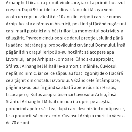
Arhanghel fiica sa a primit vindecare, iar el a primit botezul
creștin. După 90 ani de la zidirea sfântului lăcaș a venit
acolo un copil în vârstă de 10 ani din Ieripoli care se numea
Arhip. Acesta a rămas în biserică, postind și făcând rugăciuni
ca și marii pustnici ai sihăstriilor. La momentul potrivit s-a
călugărit, învrednicindu-se și de darul preoției, slujind până
la adânci bătrâneți și propovăduind cuvântul Domnului. Însă
păgânii din orașul Ieripoli s-au hotărât să acopere apa
izvorului, iar pe Arhip să-l omoare. Când s-au apropiat,
Sfântul Arhanghel Mihail le-a amorțit mâinile, Cuviosul
nepățind nimic, iar cei ce săpau au fost izgoniți de o flacără
ce a țâșnit din cristalul izvorului. Văzând cele întâmplate,
păgânii și-au pus în gând să abată apele râurilor Hrisos,
Licocaper și Kufos asupra bisericii Cuviosului Arhip, însă
Sfântul Arhanghel Mihail din nou i-a oprit pe aceștia,
poruncind apelor să stea, după care deschizând o prăpastie,
le-a poruncit să intre acolo. Cuviosul Arhip a murit la vârsta
de 70 de ani.