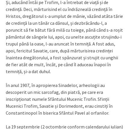
Și, aducând întâi pe Trofim, l-a întrebat de viață și de
credință. Deci, mărturisind el cu îndrăzneală credință în
Hristos, dregătorul s-a umplut de mânie, văzând atâta tărie
de credință la un tânăr ca dânsul, și dezbrăcându-l, a
poruncit să fie bătut fără milă cu toiege, până când s-a roșit
pământul de sângele lui, apoi, cu unelte ascuțite strujindu-i
trupul până la oase, l-au aruncat în temniță. A fost adus,
apoi, fericitul Savatie, care, după mărturisirea credinței
înaintea dregătorului, a fost spânzurat și strujit cu unghii
de fier atât de mult, încât, pe când îl aduceau înapoi în
temniță, și-a dat duhul.
În anul 1907, în apropierea Sinadelor, arheologii au
descoperit un mic sarcofag, din piatră, pe care era
inscripționat numele Sfântului Mucenic Trofin. Sfinții
Mucenici Trofim, Savatie și Dorimedont, erau cinstiți în
Constantinopol în biserica Sfântul Pavel al orfanilor.
La 19 septembrie (2 octombrie conform calendarului iulian)