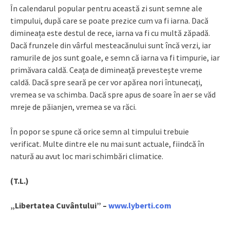
În calendarul popular pentru această zi sunt semne ale
timpului, după care se poate prezice cum va fi iarna. Dacă
dimineața este destul de rece, iarna va fi cu multă zăpadă.
Dacă frunzele din vârful mesteacănului sunt încă verzi, iar
ramurile de jos sunt goale, e semn că iarna va fi timpurie, iar
primăvara caldă. Ceața de dimineață prevestește vreme
caldă. Dacă spre seară pe cer vor apărea nori întunecați,
vremea se va schimba. Dacă spre apus de soare în aer se văd
mreje de păianjen, vremea se va răci.
În popor se spune că orice semn al timpului trebuie
verificat. Multe dintre ele nu mai sunt actuale, fiindcă în
natură au avut loc mari schimbări climatice.
(T.L.)
„Libertatea Cuvântului” –
www.lyberti.com