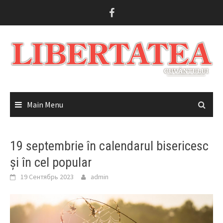
Skip
to
content
Main Menu
19 septembrie în calendarul bisericesc
și în cel popular
19 Сентябрь 2023
admin