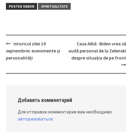
POSTED UNDER
SPIRITUALITATE
Istoricul zilei 19
Casa Albă: Biden vrea să
Post
septembrie: evenimente și
audă personal de la Zelenski
navigation
personalități
despre situația de pe front
Добавить комментарий
Для отправки комментария вам необходимо
авторизоваться
.