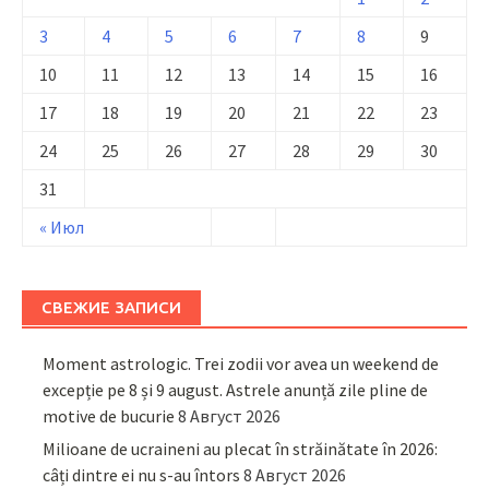
3
4
5
6
7
8
9
10
11
12
13
14
15
16
17
18
19
20
21
22
23
24
25
26
27
28
29
30
31
« Июл
СВЕЖИЕ ЗАПИСИ
Moment astrologic. Trei zodii vor avea un weekend de
excepție pe 8 și 9 august. Astrele anunță zile pline de
motive de bucurie
8 Август 2026
Milioane de ucraineni au plecat în străinătate în 2026:
câți dintre ei nu s-au întors
8 Август 2026