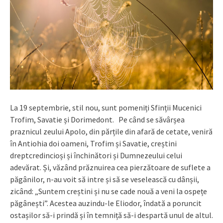
La 19 septembrie, stil nou, sunt pomeniți Sfinții Mucenici
Trofim, Savatie și Dorimedont. Pe când se săvârșea
praznicul zeului Apolo, din părțile din afară de cetate, veniră
în Antiohia doi oameni, Trofim și Savatie, creștini
dreptcredincioși și închinători și Dumnezeului celui
adevărat. Și, văzând prăznuirea cea pierzătoare de suflete a
păgânilor, n-au voit să intre și să se veselească cu dânșii,
zicând: „Suntem creștini și nu se cade nouă a veni la ospețe
păgânești”. Acestea auzindu-le Eliodor, îndată a poruncit
ostașilor să-i prindă și în temniță să-i despartă unul de altul.