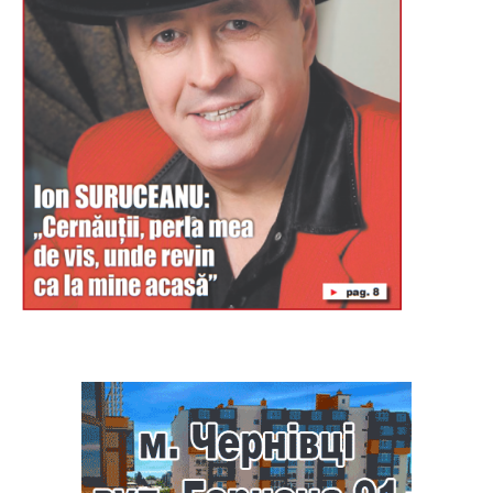
Буковина