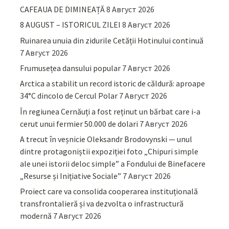
CAFEAUA DE DIMINEAȚĂ
8 Август 2026
8 AUGUST – ISTORICUL ZILEI
8 Август 2026
Ruinarea unuia din zidurile Cetății Hotinului continuă
7 Август 2026
Frumusețea dansului popular
7 Август 2026
Arctica a stabilit un record istoric de căldură: aproape
34°C dincolo de Cercul Polar
7 Август 2026
În regiunea Cernăuți a fost reținut un bărbat care i-a
cerut unui fermier 50.000 de dolari
7 Август 2026
A trecut în veșnicie Oleksandr Brodovynski — unul
dintre protagoniștii expoziției foto „Chipuri simple
ale unei istorii deloc simple” a Fondului de Binefacere
„Resurse și Inițiative Sociale”
7 Август 2026
Proiect care va consolida cooperarea instituțională
transfrontalieră și va dezvolta o infrastructură
modernă
7 Август 2026