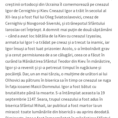
creștinii ortodocși din Ucraina îl comemorează pe cneazul
Igor de Cernighiv și Kiev. Cneazul Igor a trăit în secolul al
XII-lea și a fost fiul lui Oleg Sviatoslavovici, cneaz de
Cernighiv și Novgorod-Siverski, și strănepotul Sfântului
Iaroslav cel Înțelept. A domnit mai puțin de două săptămâni
– când a avut loc bătălia de la Kiev cu cneazul Izyaslav,
armata lui Igor l-a trădat pe cneaz și a trecut la inamic, iar
Igor însuși a fost luat prizonier. Acolo, s-a îmbolnăvit grav
și a cerut permisiunea de a se călugări, ceea ce a făcut în
curând la Mănăstirea Sfântul Teodor din Kiev. În mănăstire,
Igor și-a revenit și și-a petrecut timpul în rugăciune și
pocăință. Dar, un an mai târziu, o mulțime de urători ai lui
Olhovici au pătruns în biserica sa în timp ce cneazul se ruga
în fața icoanei Maicii Domnului. Igor a fost bătut cu
brutalitate până la moarte. S-a întâmplat aceasta la 19
septembrie 1147. Seara, trupul cneazului a fost adus în
biserica Sfântul Mihail, iar publicul a fost martor la un
miracol: toate lumânările din biserică s-au aprins deodată.