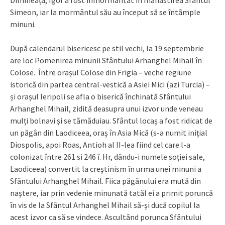
Dimineața, Igor a fost înmormântat în mănăstirea Sfântul
Simeon, iar la mormântul său au început să se întâmple
minuni.
După calendarul bisericesc pe stil vechi, la 19 septembrie
are loc Pomenirea minunii Sfântului Arhanghel Mihail în
Colose. Între orașul Colose din Frigia – veche regiune
istorică din partea central-vestică a Asiei Mici (azi Turcia) –
și orașul Ieripoli se afla o biserică închinată Sfântului
Arhanghel Mihail, zidită deasupra unui izvor unde veneau
mulți bolnavi și se tămăduiau. Sfântul locaș a fost ridicat de
un păgân din Laodiceea, oraș în Asia Mică (s-a numit inițial
Diospolis, apoi Roas, Antioh al II-lea fiind cel care l-a
colonizat între 261 si 246 î. Hr, dându-i numele soției sale,
Laodiceea) convertit la creștinism în urma unei minuni a
Sfântului Arhanghel Mihail. Fiica păgânului era mută din
naștere, iar prin vedenie minunată tatăl ei a primit poruncă
în vis de la Sfântul Arhanghel Mihail să-și ducă copilul la
acest izvor ca să se vindece. Ascultând porunca Sfântului