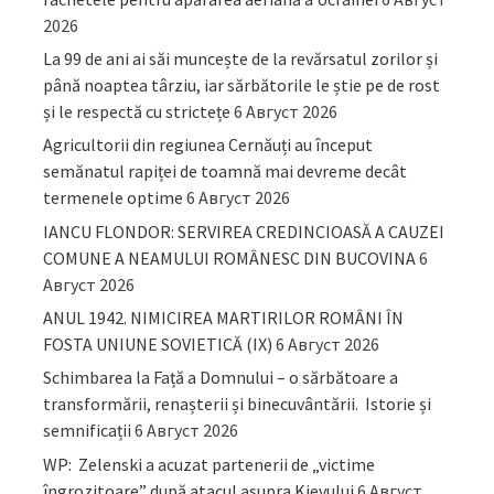
2026
La 99 de ani ai săi muncește de la revărsatul zorilor și
până noaptea târziu, iar sărbătorile le știe pe de rost
și le respectă cu strictețe
6 Август 2026
Agricultorii din regiunea Cernăuți au început
semănatul rapiței de toamnă mai devreme decât
termenele optime
6 Август 2026
IANCU FLONDOR: SERVIREA CREDINCIOASĂ A CAUZEI
COMUNE A NEAMULUI ROMÂNESC DIN BUCOVINA
6
Август 2026
ANUL 1942. NIMICIREA MARTIRILOR ROMÂNI ÎN
FOSTA UNIUNE SOVIETICĂ (IX)
6 Август 2026
Schimbarea la Față a Domnului – o sărbătoare a
transformării, renașterii și binecuvântării. Istorie și
semnificații
6 Август 2026
WP: Zelenski a acuzat partenerii de „victime
îngrozitoare” după atacul asupra Kievului
6 Август