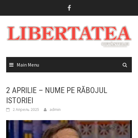
Skip
to
content
Main Menu
2 APRILIE – NUME PE RĂBOJUL
ISTORIEI
2 Апрель 2025
admin