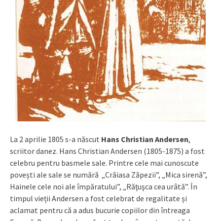
La 2 aprilie 1805 s-a născut
Hans Christian Andersen
,
scriitor danez. Hans Christian Andersen (1805-1875) a fost
celebru pentru basmele sale. Printre cele mai cunoscute
povești ale sale se numără „Crăiasa Zăpezii”, „Mica sirenă”,
Hainele cele noi ale împăratului”, „Răţuşca cea urâtă”. În
timpul vieții Andersen a fost celebrat de regalitate și
aclamat pentru că a adus bucurie copiilor din întreaga