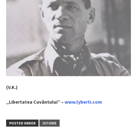
(V.K.)
„Libertatea Cuvântului” –
www.lyberti.com
POSTED UNDER
ISTORIE