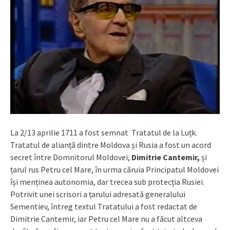
La 2/13 aprilie 1711 a fost semnat Tratatul de la Luțk.
Tratatul de alianță dintre Moldova și Rusia a fost un acord
secret între Domnitorul Moldovei,
Dimitrie Cantemir,
și
țarul rus Petru cel Mare, în urma căruia Principatul Moldovei
își menținea autonomia, dar trecea sub protecția Rusiei.
Potrivit unei scrisori a țarului adresată generalului
Sementiev, întreg textul Tratatului a fost redactat de
Dimitrie Cantemir, iar Petru cel Mare nu a făcut altceva