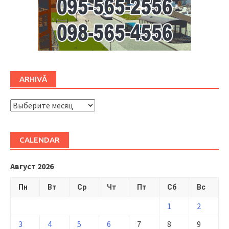
ARHIVĂ
ARHIVĂ
CALENDAR
Август 2026
Пн
Вт
Ср
Чт
Пт
Сб
Вс
1
2
3
4
5
6
7
8
9