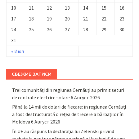
10
11
12
13
14
15
16
17
18
19
20
21
22
23
24
25
26
27
28
29
30
31
« Июл
СВЕЖИЕ ЗАПИСИ
Trei comunități din regiunea Cernăuți au primit seturi
de centrale electrice solare
6 Август 2026
Până la 14 mii de dolari de fiecare: în regiunea Cernăuți
a fost destructurată o rețea de trecere a bărbaților în
Moldova
6 Август 2026
În UE au răspuns la declarația lui Zelenski privind
rachetele pentru apărarea aeriană a Ucrainei
6 Август