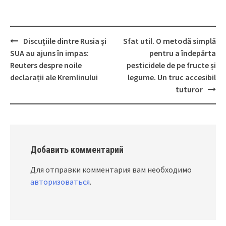
Discuțiile dintre Rusia și
Sfat util. O metodă simplă
Post
SUA au ajuns în impas:
pentru a îndepărta
navigation
Reuters despre noile
pesticidele de pe fructe și
declarații ale Kremlinului
legume. Un truc accesibil
tuturor
Добавить комментарий
Для отправки комментария вам необходимо
авторизоваться
.