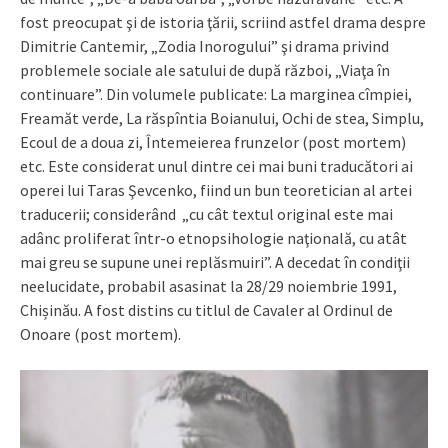
fost preocupat şi de istoria ţării, scriind astfel drama despre
Dimitrie Cantemir, „Zodia Inorogului” şi drama privind
problemele sociale ale satului de după război, „Viaţa în
continuare”. Din volumele publicate: La marginea cîmpiei,
Freamăt verde, La răspîntia Boianului, Ochi de stea, Simplu,
Ecoul de a doua zi, Întemeierea frunzelor (post mortem)
etc. Este considerat unul dintre cei mai buni traducători ai
operei lui Taras Şevcenko, fiind un bun teoretician al artei
traducerii; considerând „cu cât textul original este mai
adânc proliferat într-o etnopsihologie naţională, cu atât
mai greu se supune unei replăsmuiri”. A decedat în condiţii
neelucidate, probabil asasinat la 28/29 noiembrie 1991,
Chișinău. A fost distins cu titlul de Cavaler al Ordinul de
Onoare (post mortem).