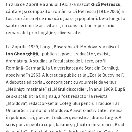
În ziua de 2 aprilie a anului 1915 s-a născut
Gică Petrescu
,
cântăreț și compozitor român. Gică Petrescu (1915-2006) a
fost un cântăreț de muzică ușoară și populară. De-a lungul a
șapte decenii de activitate și-a construit un repertoriu
remarcabil prin bogăție și diversitate.
La 2 aprilie 1939, Larga, Basarabia/R. Moldova s-a născut
Ion Gheorghiță
, publicist, poet, traducător, eseist,
dramaturg. A studiat la Facultatea de Litere, profil
Română–Germană, la Universitatea de Stat din Cernăuţi,
absolvind în 1963. A lucrat ca publicist la „Zorile Bucovinei”.
A debutat editorial, concomitent cu volumele de versuri
„Nelinişti matinale” şi „Mărul discordiei”, în anul 1969. După
ce s-a stabilit la Chişinău, a fost redactor la revista
„Moldova”, redactor-şef al Colegiului pentru Traduceri al
Uniunii Scriitorilor din Moldova. A avut o activitate intensă
în publicistică, poezie, traduceri, eseistică, dramaturgie. A
scris poezii pentru copii, basme şi ghicitori în versuri: „Brad
de munte”, „De-a baba oarba”, „Vorbe năzdrăvane” etc. A