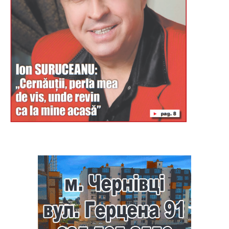
Буковина