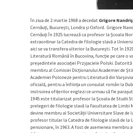
În ziua de 2 martie 1968 a decedat
Grigore Nandriş
Cernăuți, București, Londra și Oxford. Grigore Nand
Cernăuţi În 1925 lucrează ca profesor la Școala No
extraordinar la Catedra de filologie slavă a Universit
aici se va transfera ulterior la București. Tot în 192
Literatură Română în Bucovina, funcție pe care o va
președintele asociației Przyjaciele Polski. Datorită 
membru al Comisiei Dicționarului Academiei de Știin
Academiei Poloneze pentru Literatură din Varşovia.
oficială, pentru a înființa un consulat român la Dubl
instruirea ofițerilor englezi ce urmau să fie parașu
1945 este titularizat profesor la Școala de Studii 
prelegeri de filologie slavă la Facultatea de Limbi
devine membru al Societății Universitare Slave de 
profesor titular la Catedra de filologie slavă de la
pensionare, în 1963. A fost de asemenea membru a