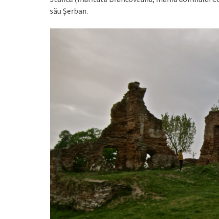
său Șerban.