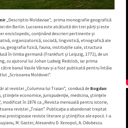
mir
„Descriptio Moldaviae”, prima monografie geografică
i din Berlin. Lucrarea este alcătuită din trei părți și este
er enciclopedic, conținând descrieri pertinente și
tivă, organizatorică, socială, lingvistică, etnografică ale
, geografia fizică, fauna, instituțiile sale, structura
adusă în limba germană (Frankfurt și Leipzig, 1771), de un
g, cu ajutorul lui Johan Ludwig Redslob, iar prima
către banul Vasile Vârnav și a fost publicată pentru întâia
tlul „Scrisoarea Moldovei”.
ăr al revistei „Columna lui Traian”, condusă de
Bogdan
ia, ştiinţele economice, jurispudenţie, medicina, ştiinţele
”, modificat în 1876 ca „Revista mensuală pentru istorie,
toarea revistei „Traian”. Publicaţia a abandonat treptat
i prestigioase reviste literare şi ştiinţifice ale epocii. I-a
nsuşianu, M. Gaster, Alexandru D. Xenopol, A. Odobescu.