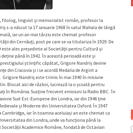
, filolog, lingvist și memorialist român, profesor la
riș s-a născut la 17 ianuarie 1968 în satul Mahala de lângă
rmală, iar un an mai târziu este chemat profesor
ăţii din Cernăuţi, post pe care se va titulariza în 1929. De
9 este ales președinte al Societății pentru Cultură și
 deține până în 1942. În această perioadă este și
prestigiului științific căpătat, Grigore Nandriș devine
țe din Cracovia și i se acordă Medalia de Argint a
 Grigore Nandriș este trimis în mai 1940 în misiune
in. Blocat aici de război, lucrează la o școală pentru
tați în România. Susține frecvent emisiuni la Radio BBC. În
Slavone Sud-Est-Europene din Londra, iar din 1946 ține
 Medievale și Moderne din Universitatea Oxford. În 1947
la Cambridge, iar în toamna aceluiași an este chemat ca
 Universitatea din Londra, unde va funcționa până la
l Societății Academice Române, fondată de Octavian