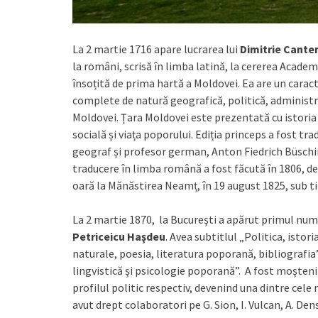
La 2 martie 1716 apare lucrarea lui
Dimitrie Cante
la români, scrisă în limba latină, la cererea Academie
însoțită de prima hartă a Moldovei. Ea are un caract
complete de natură geografică, politică, administra
Moldovei. Țara Moldovei este prezentată cu istoria sa
socială și viața poporului. Ediția princeps a fost tr
geograf și profesor german, Anton Fiedrich Büschin
traducere în limba română a fost făcută în 1806, de 
oară la Mănăstirea Neamț, în 19 august 1825, sub ti
La 2 martie 1870, la Bucureşti a apărut primul num
Petriceicu Haşdeu
. Avea subtitlul „Politica, istor
naturale, poesia, literatura poporană, bibliografia
lingvistică şi psicologie poporană”. A fost moşteni
profilul politic respectiv, devenind una dintre cele ma
avut drept colaboratori pe G. Sion, I. Vulcan, A. De