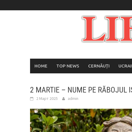
Skip
to
content
HOME
TOP NEWS
CERNĂUȚI
UCRA
2 MARTIE – NUME PE RĂBOJUL I
2 Март 2025
admin