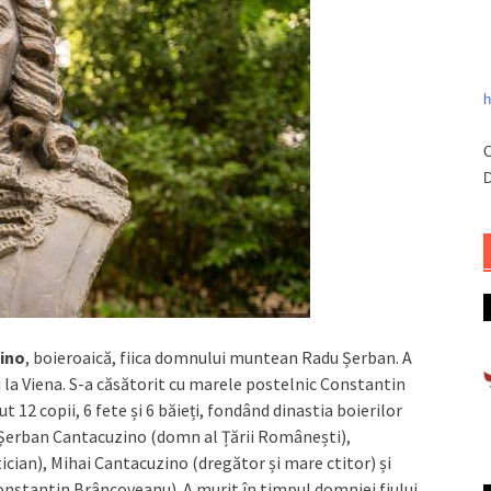
h
C
D
ino
, boieroaică, fiica domnului muntean Radu Șerban. A
i la Viena. S-a căsătorit cu marele postelnic Constantin
t 12 copii, 6 fete și 6 băieți, fondând dinastia boierilor
, Șerban Cantacuzino (domn al Țării Românești),
cian), Mihai Cantacuzino (dregător și mare ctitor) și
tantin Brâncoveanu). A murit în timpul domniei fiului