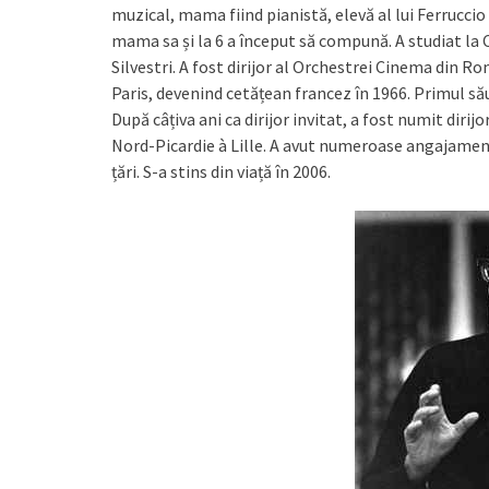
muzical, mama fiind pianistă, elevă al lui Ferruccio 
mama sa și la 6 a început să compună. A studiat la 
Silvestri. A fost dirijor al Orchestrei Cinema din Ro
Paris, devenind cetățean francez în 1966. Primul său
După câțiva ani ca dirijor invitat, a fost numit dirijo
Nord-Picardie à Lille. A avut numeroase angajamente
țări. S-a stins din viață în 2006.