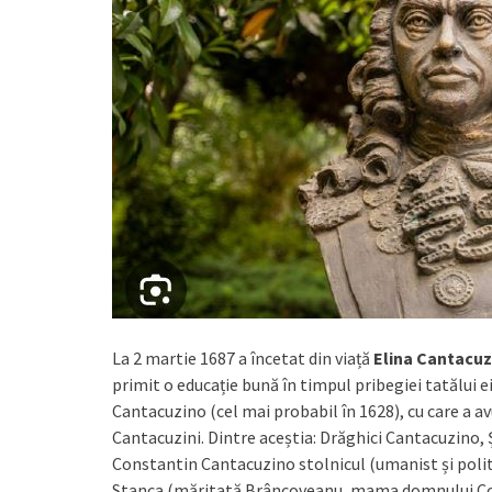
La 2 martie 1687 a încetat din viață
Elina Cantacuz
primit o educație bună în timpul pribegiei tatălui e
Cantacuzino (cel mai probabil în 1628), cu care a avu
Cantacuzini. Dintre aceștia: Drăghici Cantacuzino
Constantin Cantacuzino stolnicul (umanist și politi
Stanca (măritată Brâncoveanu, mama domnului Cons