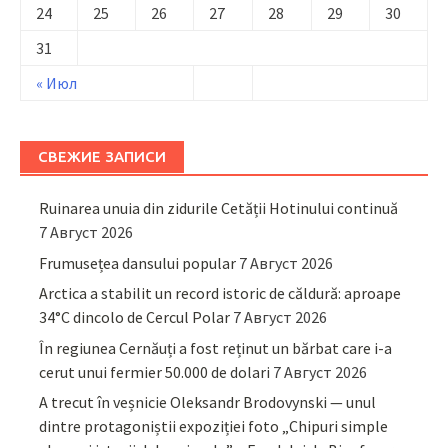
24
25
26
27
28
29
30
31
« Июл
СВЕЖИЕ ЗАПИСИ
Ruinarea unuia din zidurile Cetății Hotinului continuă
7 Август 2026
Frumusețea dansului popular
7 Август 2026
Arctica a stabilit un record istoric de căldură: aproape
34°C dincolo de Cercul Polar
7 Август 2026
În regiunea Cernăuți a fost reținut un bărbat care i-a
cerut unui fermier 50.000 de dolari
7 Август 2026
A trecut în veșnicie Oleksandr Brodovynski — unul
dintre protagoniștii expoziției foto „Chipuri simple