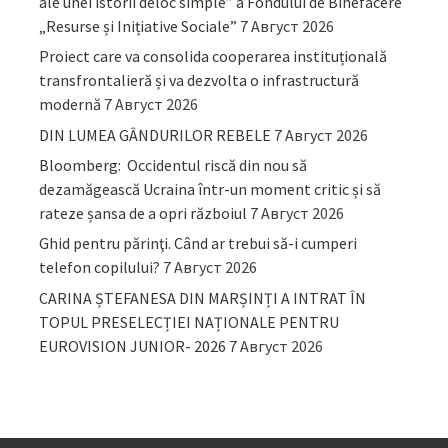
ale unei istorii deloc simple” a Fondului de Binefacere
„Resurse și Inițiative Sociale”
7 Август 2026
Proiect care va consolida cooperarea instituțională
transfrontalieră și va dezvolta o infrastructură
modernă
7 Август 2026
DIN LUMEA GÂNDURILOR REBELE
7 Август 2026
Bloomberg: Occidentul riscă din nou să
dezamăgească Ucraina într-un moment critic și să
rateze șansa de a opri războiul
7 Август 2026
Ghid pentru părinţi. Când ar trebui să-i cumperi
telefon copilului?
7 Август 2026
CARINA ȘTEFANESA DIN MARȘINȚI A INTRAT ÎN
TOPUL PRESELECȚIEI NAȚIONALE PENTRU
EUROVISION JUNIOR- 2026
7 Август 2026