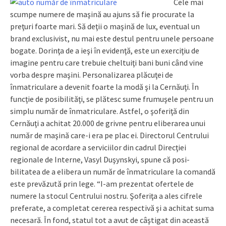
Cele mai
scumpe numere de maşină au ajuns să fie procurate la
preţuri foarte mari. Să deţii o maşină de lux, eventual un
brand exclusivist, nu mai este destul pentru unele persoane
bogate. Dorinţa de a ieşi în evidenţă, este un exerciţiu de
imagine pentru care trebuie cheltuiţi bani buni când vine
vorba despre maşini. Personalizarea plăcuţei de
înmatriculare a devenit foarte la modă şi la Cernăuţi. În
funcţie de posibilităţi, se plătesc sume fru­muşele pentru un
simplu număr de în­matriculare. Astfel, o şoferiţă din
Cernăuţi a achitat 20.000 de griv­ne pentru eli­be­rarea unui
număr de maşină care-i era pe plac ei. Directorul Centrului
regional de acordare a serviciilor din cadrul Direcţiei
regionale de Interne, Vasyl Du­şy­nskyi, spune că posi­
bilitatea de a elibera un număr de înmatriculare la comandă
este prevăzută prin lege. “I-am prezentat ofertele de
numere la stocul Centrului nostru. Şoferiţa a ales cifrele
preferate, a completat cererea respectivă şi a achitat suma
necesară. În fond, statul tot a avut de câştigat din această