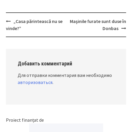
„Casa părintească nu se
Maşinile furate sunt duse în
Post
vinde?”
Donbas
navigation
Добавить комментарий
Для отправки комментария вам необходимо
авторизоваться
.
Proiect finanțat de