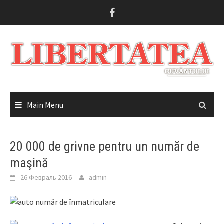
Skip
to
content
Main Menu
20 000 de grivne pentru un număr de
maşină
26 Февраль 2016
admin