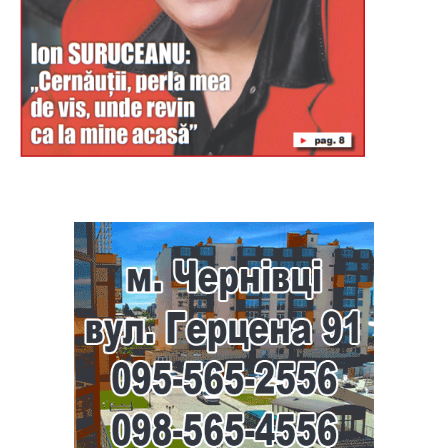
Буковина