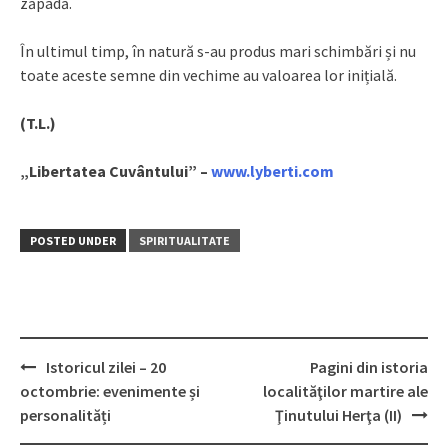
zăpadă.
În ultimul timp, în natură s-au produs mari schimbări și nu
toate aceste semne din vechime au valoarea lor inițială.
(T.L.)
„Libertatea Cuvântului” –
www.lyberti.com
POSTED UNDER
SPIRITUALITATE
Istoricul zilei – 20
Pagini din istoria
Post
octombrie: evenimente și
localităţilor martire ale
navigation
personalități
Ţinutului Herţa (ІІ)