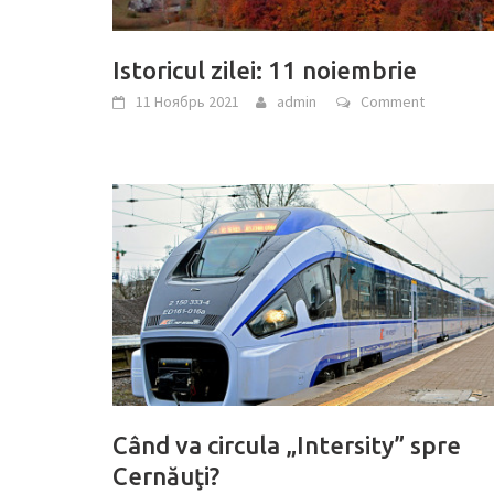
Istoricul zilei: 11 noiembrie
11 Ноябрь 2021
admin
Comment
Când va circula „Intersity” spre
Cernăuţi?