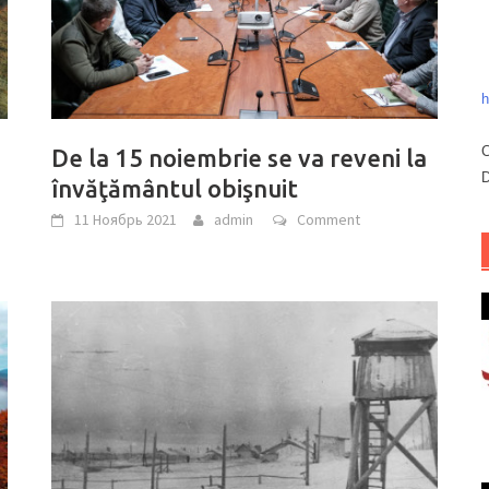
h
C
De la 15 noiembrie se va reveni la
D
învăţământul obişnuit
11 Ноябрь 2021
admin
Comment