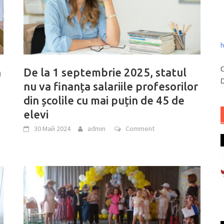
h
C
n
De la 1 septembrie 2025, statul
D
nu va finanța salariile profesorilor
din școlile cu mai puțin de 45 de
elevi
30 Май 2024
admin
Comment