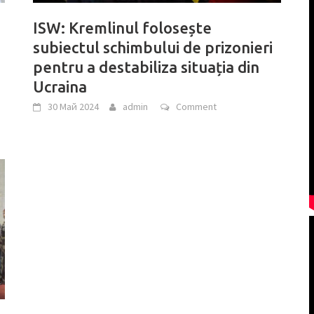
I
ISW: Kremlinul folosește
subiectul schimbului de prizonieri
pentru a destabiliza situația din
Ucraina
30 Май 2024
admin
Comment