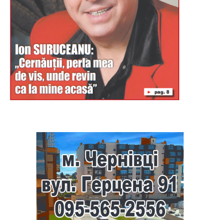
Буковина