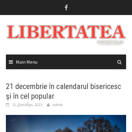
Skip
to
content
Main Menu
21 decembrie în calendarul bisericesc
şi în cel popular
21 Декабрь 2023
admin