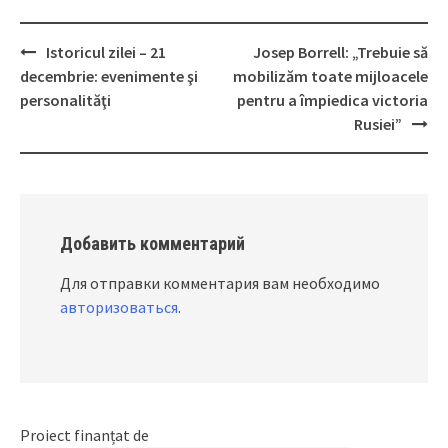
Istoricul zilei – 21
Josep Borrell: „Trebuie să
Post
decembrie: evenimente şi
mobilizăm toate mijloacele
navigation
personalităţi
pentru a împiedica victoria
Rusiei”
Добавить комментарий
Для отправки комментария вам необходимо
авторизоваться
.
Proiect finanțat de