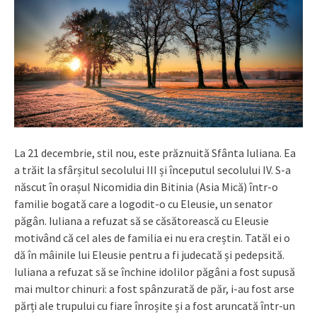
La 21 decembrie, stil nou, este prăznuită Sfânta Iuliana. Ea
a trăit la sfârșitul secolului III și începutul secolului IV. S-a
născut în orașul Nicomidia din Bitinia (Asia Mică) într-o
familie bogată care a logodit-o cu Eleusie, un senator
păgân. Iuliana a refuzat să se căsătorească cu Eleusie
motivând că cel ales de familia ei nu era creștin. Tatăl ei o
dă în mâinile lui Eleusie pentru a fi judecată și pedepsită.
Iuliana a refuzat să se închine idolilor păgâni a fost supusă
mai multor chinuri: a fost spânzurată de păr, i-au fost arse
părți ale trupului cu fiare înroșite și a fost aruncată într-un