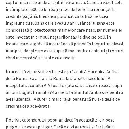
cuptor încins de unde a ieșit nevătămată. Când au văzut cele
întâmplate, 500 de bărbați și 130 de femei au renunțat la
credința păgână. Eleusie a poruncit ca toți să fie uciși
împreună cu Iuliana care avea 18 ani. Sfânta Iuliana este
considerată protectoarea mamelor care nasc, iar numele ei
este invocat în timpul nașterilor sau la diverse boli. În
icoane este zugrăvită încercând să prindă în lanțuri un diavol
înaripat, dar și cum este supusă mai multor chinuri și torturi
când încearcă să se lupte cu diavolii.
În această zi, pe stil vechi, este prăznuită Mucenica Anfisa
de la Roma. Ea a trăit la Roma la sfârșitul secolului IV –
începutul secolului V. A fost forțată să se căsătorească după
un om bogat. În anul 374 a mers la Sfântul Ambrozie pentru
a-i fi ucenică. A suferit martirajul pentru că nu s-a dezis de
credința cea adevărată.
Potrivit calendarului popular, dacă în această zi ciripesc
pițigoii, se așteaptă ger. Dacă e o zi geroasă și fără vânt,