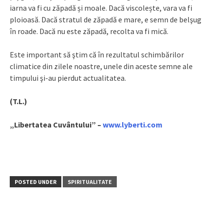
iarna va fi cu zăpadă și moale. Dacă viscolește, vara va fi
ploioasă. Dacă stratul de zăpadă e mare, e semn de belşug
în roade. Dacă nu este zăpadă, recolta va fi mică.
Este important să ştim că în rezultatul schimbărilor
climatice din zilele noastre, unele din aceste semne ale
timpului şi-au pierdut actualitatea.
(T.L.)
„Libertatea Cuvântului” –
www.lyberti.com
POSTED UNDER
SPIRITUALITATE