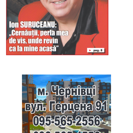
Буковина