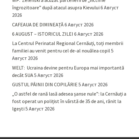
WP: Zelenski a acuzat partenerii de „victime
îngrozitoare” după atacul asupra Kievului
6 Август
2026
CAFEAUA DE DIMINEAȚĂ
6 Август 2026
6 AUGUST – ISTORICUL ZILEI
6 Август 2026
La Centrul Perinatal Regional Cernăuți, toți membrii
familiei au venit pentru cel de-al nouălea copil
5
Август 2026
WELT: Ucraina devine pentru Europa mai importantă
decât SUA
5 Август 2026
GUSTUL PÂINII DIN COPILĂRIE
5 Август 2026
„O astfel de rană lasă adesea șanse nule”: la Cernăuți a
fost operat un polițist în vârstă de 35 de ani, rănit la
Igești
5 Август 2026