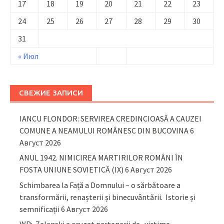
17
18
19
20
21
22
23
24
25
26
27
28
29
30
31
« Июл
СВЕЖИЕ ЗАПИСИ
IANCU FLONDOR: SERVIREA CREDINCIOASĂ A CAUZEI
COMUNE A NEAMULUI ROMÂNESC DIN BUCOVINA
6
Август 2026
ANUL 1942. NIMICIREA MARTIRILOR ROMÂNI ÎN
FOSTA UNIUNE SOVIETICĂ (IX)
6 Август 2026
Schimbarea la Față a Domnului – o sărbătoare a
transformării, renașterii și binecuvântării. Istorie și
semnificații
6 Август 2026