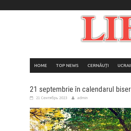
Skip
to
content
HOME
TOP NEWS
CERNĂUȚI
UCRA
21 septembrie în calendarul biseri
21 Сентябрь 2023
admin