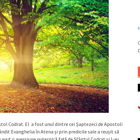
h
C
D
tol Codrat. El a fost unul dintre cei Șaptezeci de Apostoli
pândit Evanghelia în Atena și prin predicile sale a reușit să
u avut o aversiune puternică față de Sfântul Codrat și l-au