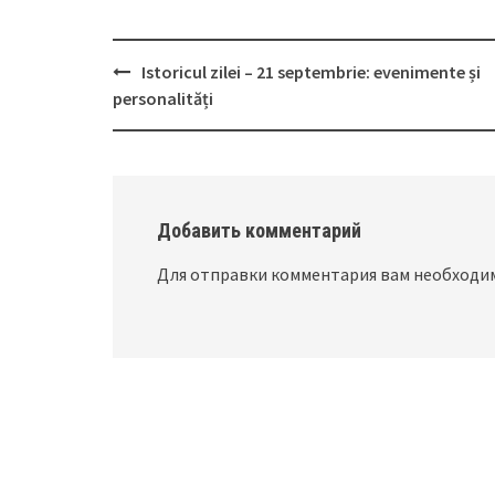
Istoricul zilei – 21 septembrie: evenimente și
Post
personalități
navigation
Добавить комментарий
Для отправки комментария вам необход