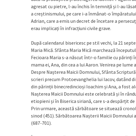
agresat cu pietre, l-au închis în temniță și l-au l
a creștinismului, pe care i-a înmânat-o împăratulu
Adrian, care a emis un decret de încetare a persecuții
erau implicați în infracțiuni civile grave.
După calendarul bisericesc pe stil vechi, la 21 se
Maria Mică. Sfânta Maria Mică marchează începutul 
Fecioara Maria s-a născut într-o familie cu părinți în
mama ei, Ana, din cea a lui Aaron. Venirea pe lume a
Despre Nașterea Maicii Domnului, Sfânta Scriptură o
scrieri precum Protoevanghelia lui Iacov, datând din
din părinții binecredincioși Ioachim și Ana, a fost 
Nașterea Maicii Domnului este celebrată și în rândul
etiopieni și în Biserica siriană, care s-a despărțit 
Prin urmare, această sărbătoare se situează cronolo
sinod (451). Sărbătoarea Nașterii Maicii Domnului a
(687-701).