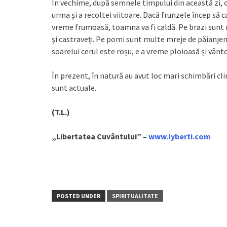
În vechime, după semnele timpului din această zi, oa
urma și a recoltei viitoare. Dacă frunzele încep să c
vreme frumoasă, toamna va fi caldă. Pe brazi sunt m
și castraveți. Pe pomi sunt multe mreje de păianjen
soarelui cerul este roșu, e a vreme ploioasă și vânt
În prezent, în natură au avut loc mari schimbări c
sunt actuale.
(T.L.)
„Libertatea Cuvântului” –
www.lyberti.com
POSTED UNDER
SPIRITUALITATE