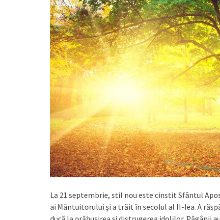
La 21 septembrie, stil nou este cinstit Sfântul Apos
ai Mântuitorului și a trăit în secolul al II-lea. A răs
ducă la prăbușirea și distrugerea idolilor. Păgânii a