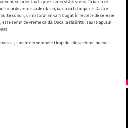
menii se orientau la prezicerea stării vremii în iarna ce
adă mai devreme ca de obicei, iarna va fi timpurie. Dacă e
ulte conuri, următorul an va fi bogat în recolte de cereale
, este semn de vreme caldă. Dacă la răsăritul sau la apusul
oasă.
limatice și unele din semnele timpului din vechime nu mai