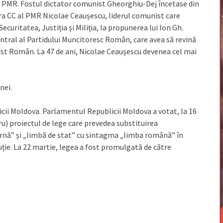
l PMR. Fostul dictator comunist Gheorghiu-Dej încetase din
ara CC al PMR Nicolae Ceaușescu, liderul comunist care
curitatea, Justiția și Miliția, la propunerea lui Ion Gh.
entral al Partidului Muncitoresc Român, care avea să revină
ist Român. La 47 de ani, Nicolae Ceaușescu devenea cel mai
nei.
icii Moldova. Parlamentul Republicii Moldova a votat, la 16
ru) proiectul de lege care prevedea substituirea
nă” și „limbă de stat” cu sintagma „limba română” în
uție. La 22 martie, legea a fost promulgată de către