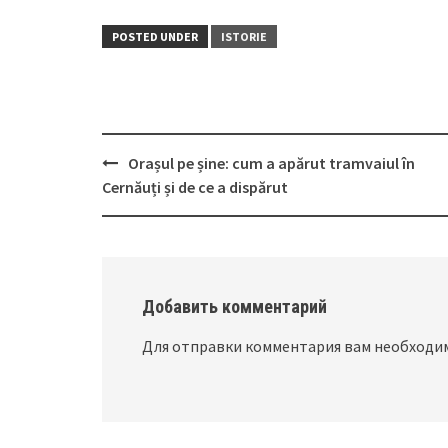
POSTED UNDER
ISTORIE
Orașul pe șine: cum a apărut tramvaiul în
Post
Cernăuți și de ce a dispărut
navigation
Добавить комментарий
Для отправки комментария вам необход