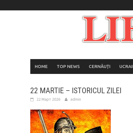
Skip
to
content
HOME
TOP NEWS
CERNĂUȚI
UCRA
22 MARTIE – ISTORICUL ZILEI
22 Март 2026
admin