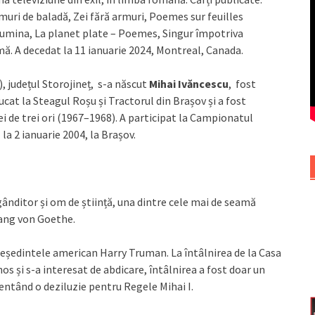
ri de baladă, Zei fără armuri, Poemes sur feuilles
 lumina, La planet plate – Poemes, Singur împotriva
imă. A decedat la 11 ianuarie 2024, Montreal, Canada.
 județul Storojineț, s-a născut
Mihai Ivăncescu
, fost
ucat la Steagul Roșu și Tractorul din Brașov și a fost
i de trei ori (1967–1968). A participat la Campionatul
 la 2 ianuarie 2004, la Brașov.
 gânditor și om de știință, una dintre cele mai de seamă
gang von Goethe.
președintele american Harry Truman. La întâlnirea de la Casa
s și s-a interesat de abdicare, întâlnirea a fost doar un
entând o deziluzie pentru Regele Mihai I.