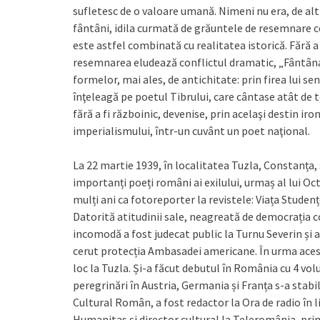
sufletesc de o valoare umană. Nimeni nu era, de altfe
fântâni, idila curmată de grăuntele de resemnare c
este astfel combinată cu realitatea istorică. Fără a 
resemnarea eludează conflictul dramatic, „Fântâna
formelor, mai ales, de antichitate: prin firea lui se
înţeleagă pe poetul Tibrului, care cântase atât de top
fără a fi războinic, devenise, prin acelaşi destin iron
imperialismului, într-un cuvânt un poet naţional.
La 22 martie 1939, în localitatea Tuzla, Constanța,
importanți poeți români ai exilului, urmaș al lui Oct
mulți ani ca fotoreporter la revistele: Viața Studen
Datorită atitudinii sale, neagreată de democrația c
incomodă a fost judecat public la Turnu Severin și ar
cerut protecția Ambasadei americane. În urma aceste
loc la Tuzla. Și-a făcut debutul în România cu 4 volu
peregrinări în Austria, Germania și Franța s-a stabi
Cultural Român, a fost redactor la Ora de radio în 
Humanitas și director cultural la Teleromânia, prim