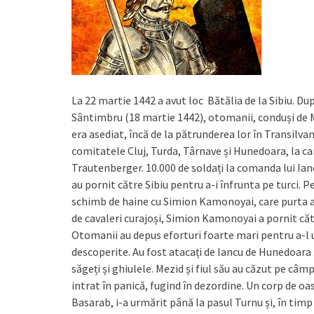
La 22 martie 1442 a avut loc Bătălia de la Sibiu. Du
Sântimbru (18 martie 1442), otomanii, conduși de Me
era asediat, încă de la pătrunderea lor în Transilva
comitatele Cluj, Turda, Târnave și Hunedoara, la car
Trautenberger. 10.000 de soldați la comanda lui 
au pornit către Sibiu pentru a-i înfrunta pe turci. 
schimb de haine cu Simion Kamonoyai, care purta arm
de cavaleri curajoși, Simion Kamonoyai a pornit că
Otomanii au depus eforturi foarte mari pentru a-l u
descoperite. Au fost atacați de Iancu de Hunedoara și
săgeți și ghiulele. Mezid și fiul său au căzut pe câ
intrat în panică, fugind în dezordine. Un corp de o
Basarab, i-a urmărit până la pasul Turnu și, în timp