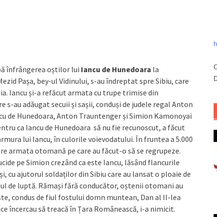
h
C
pă înfrângerea oștilor lui
Iancu de Hunedoara
la
D
zid Pașa, bey-ul Vidinului, s-au îndreptat spre Sibiu, care
nia. Iancu și-a refăcut armata cu trupe trimise din
e s-au adăugat secuii și sașii, conduși de judele regal Anton
Iancu de Hunedoara, Anton Trauntenger și Simion Kamonoyai
Pentru ca Iancu de Hunedoara să nu fie recunoscut, a făcut
ura lui Iancu, în culorile voievodatului. În fruntea a 5.000
tre armata otomană pe care au făcut-o să se regrupeze.
cide pe Simion crezând ca este Iancu, lăsând flancurile
, cu ajutorul soldaților din Sibiu care au lansat o ploaie de
mpul de luptă. Rămași fără conducător, oștenii otomani au
aste, condus de fiul fostului domn muntean, Dan al II-lea
 ce încercau să treacă în Țara Românească, i-a nimicit.