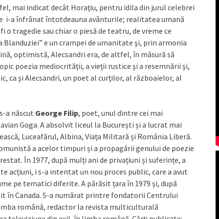
l, mai indicat decât Horaţiu, pentru idila din jurul celebrei
e i-a înfrânat întotdeauna avânturile; realitatea umană
fi o tragedie sau chiar o piesă de teatru, de vreme ce
 Blanduziei” e un crampei de umanitate şi, prin armonia
nină, optimistă, Alecsandri era, de altfel, în măsură să
ic poezia mediocrităţii, a vieţii rustice şi a resemnării şi,
ic, ca şi Alecsandri, un poet al curţilor, al războaielor, al
 s-a născut
George Filip
, poet, unul dintre cei mai
avian Goga. A absolvit liceul la București și a lucrat mai
țească, Luceafărul, Albina, Viața Militară și România Liberă.
omunistă a acelor timpuri și a propagării genului de poezie
estat. În 1977, după mulți ani de privațiuni și suferințe, a
 acțiuni, i s-a intentat un nou proces public, care a avut
me pe tematici diferite. A părăsit țara în 1979 și, după
lit în Canada. S-a numărat printre fondatorii Centrului
limba română, redactor la revista multiculturală
a televiziune din exil, în limba română. Cărți publicate: