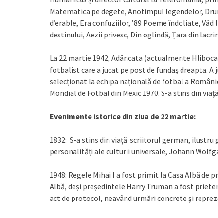
Matematica pe degete, Anotimpul legendelor, Drumu
d’erable, Era confuziilor, ’89 Poeme îndoliate, Văd
destinului, Aezii privesc, Din oglindă, Țara din lacr
La 22 martie 1942, Adâncata (actualmente Hliboca),
fotbalist care a jucat pe post de fundaș dreapta. A j
selecționat la echipa națională de fotbal a Românie
Mondial de Fotbal din Mexic 1970. S-a stins din viață
Evenimente istorice din ziua de 22 martie:
1832: S-a stins din viață scriitorul german, ilustru
personalități ale culturii universale, Johann Wolf
1948: Regele Mihai I a fost primit la Casa Albă de 
Albă, deși președintele Harry Truman a fost prieteno
act de protocol, neavând urmări concrete și reprez