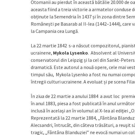
Otomanii au pierdut în această bătălie 20.000 de oam
aceasta fiind a treia victorie a armatelor conduse
obținute la Semendria în 1437 și în zona dintre Seme
Românești pe Basarab al II-lea (1442–1444), care va 
la Campania cea Lungă.
La 22 martie 1842 s-a născut compozitorul, pianistu
ucrainene,
Mykola Lysenko
. Absolvent al Universit
conservatorul din Leipzig și la cel din Sankt-Peters
dramatică. Este autorul a nouă opere, cele mai vest
timpul său, Mykola Lysenko a fost nu numai compozit
întregii culturi ucrainene. A evoluat și pe scena Fil
În ziua de 22 martie a anului 1884 a avut loc prem
în anul 1883, piesa a fost publicată în anul următor
inclusă în acelaşi an în volumul al X-lea al ediţiei 
Reprezentată la 22 martie 1884, „Fântâna Blanduziei
Alecsandri, întrucât, din câteva trăsături, a reuşit 
tragic, „Fântâna Blanduziei” ne evocă numai un col