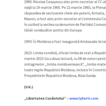
1965: Nicolae Ceaușescu ales prim-secretar al CC a
viață la 19 martie 1965. Pe 22 martie 1965, la Plen
răspundea de sectoarele cheie ale puterii, Armata, Se
Maurer, a fost ales prim-secretar al Comitetului C
în curând la vechea sa denumire de Partidul Comun
tânăr conducător politic din Europa.
1993: În Moldova a fost inaugurată Ambasada Ucrai
2023: Limba română, oficial limba de stat a Republ
martie 2023 (la a doua lectură, cu 58 de voturi pent
sintagmelor „limba moldovenească”, „limba mater
toate legile Republicii Moldova, inclusiv în Constit
Președintele Republicii Moldova, Maia Sandu.
(V.K.)
„Libertatea Cuvântului” –
www.lyberti.com