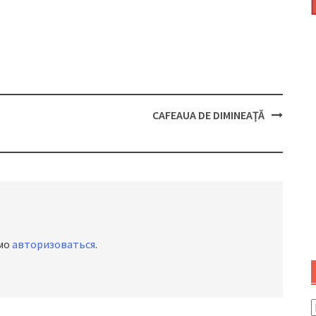
CAFEAUA DE DIMINEAŢĂ
имо
авторизоваться
.