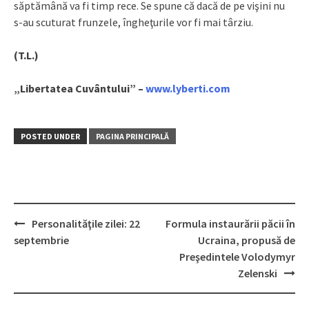
săptămână va fi timp rece. Se spune că dacă de pe vişini nu
s-au scuturat frunzele, îngheţurile vor fi mai târziu.
(T.L.)
„Libertatea Cuvântului” –
www.lyberti.com
POSTED UNDER
PAGINA PRINCIPALĂ
Personalităţile zilei: 22
Formula instaurării păcii în
Post
septembrie
Ucraina, propusă de
navigation
Preşedintele Volodymyr
Zelenski