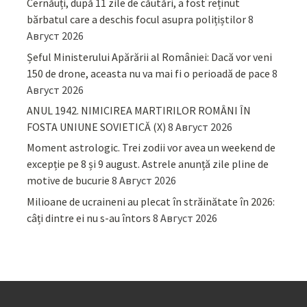
Cernăuți, după 11 zile de căutări, a fost reținut
bărbatul care a deschis focul asupra polițiștilor
8
Август 2026
Șeful Ministerului Apărării al României: Dacă vor veni
150 de drone, aceasta nu va mai fi o perioadă de pace
8
Август 2026
ANUL 1942. NIMICIREA MARTIRILOR ROMÂNI ÎN
FOSTA UNIUNE SOVIETICĂ (X)
8 Август 2026
Moment astrologic. Trei zodii vor avea un weekend de
excepție pe 8 și 9 august. Astrele anunță zile pline de
motive de bucurie
8 Август 2026
Milioane de ucraineni au plecat în străinătate în 2026:
câți dintre ei nu s-au întors
8 Август 2026