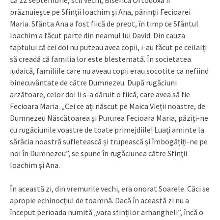
prăznuieşte pe Sfinţii Ioachim şi Ana, părinţii Fecioarei
Maria. Sfânta Ana a fost fiică de preot, în timp ce Sfântul
Ioachim a făcut parte din neamul lui David. Din cauza
faptului că cei doi nu puteau avea copii, i-au făcut pe ceilalţi
să creadă că familia lor este blestemată. În societatea
iudaică, familiile care nu aveau copii erau socotite ca nefiind
binecuvântate de către Dumnezeu. După rugăciuni
arzătoare, celor doi li s-a dăruit o fiică, care avea să fie
Fecioara Maria. „Cei ce ați născut pe Maica Vieții noastre, de
Dumnezeu Născătoarea și Pururea Fecioara Maria, păziți-ne
cu rugăciunile voastre de toate primejdiile! Luați aminte la
sărăcia noastră sufletească și trupească și îmbogățiți-ne pe
noi în Dumnezeu”, se spune în rugăciunea către Sfinţii
Ioachim şi Ana.
În această zi, din vremurile vechi, era onorat Soarele. Căci se
apropie echinocţiul de toamnă. Dacă în această zi nu a
început perioada numită „vara sfinţilor arhangheli”, încă o