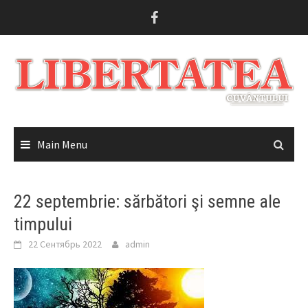
Skip
to
content
Main Menu
22 septembrie: sărbători şi semne ale
timpului
22 Сентябрь 2022
admin