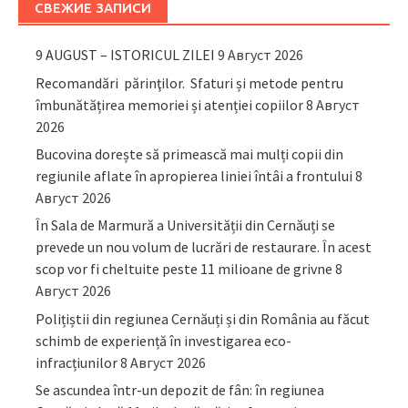
СВЕЖИЕ ЗАПИСИ
9 AUGUST – ISTORICUL ZILEI
9 Август 2026
Recomandări părinţilor. Sfaturi și metode pentru
îmbunătățirea memoriei și atenției copiilor
8 Август
2026
Bucovina dorește să primească mai mulți copii din
regiunile aflate în apropierea liniei întâi a frontului
8
Август 2026
În Sala de Marmură a Universității din Cernăuți se
prevede un nou volum de lucrări de restaurare. În acest
scop vor fi cheltuite peste 11 milioane de grivne
8
Август 2026
Polițiștii din regiunea Cernăuți și din România au făcut
schimb de experiență în investigarea eco-
infracțiunilor
8 Август 2026
Se ascundea într-un depozit de fân: în regiunea