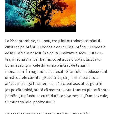
La 22 septembrie, stil nou, creştinii ortodocşi români îl
cinstesc pe Sfântul Teodosie de la Brazi. Sfântul Teodosie
de la Brazi s-a născut în a doua jumătate a secolului XVII-
lea, în zona Vrancei. De mic copil a dus o viaţă plăcută lui
Dumnezeu, şi în cele din urmă a intrat de tânăr în
monahism. În rugăciunea adresată Sfântului Teodosie sunt
următoarele cuvinte: „Bucură-te, că și prin moarte s-a
arătat întreaga ta smerenie, căci capul așezat cu gura în
jos pe cărămidă, arată că mereu ai avut fruntea plecată spre
pământ, rugându-te cu căldură ca și vameșul: „Dumnezeule,
fii milostiv mie, păcătosului!”
La 22 septembrie, stil vechi, Biserica Ortodoxă îi