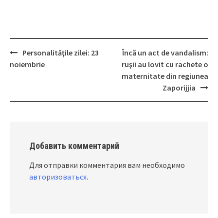
Personalităţile zilei: 23
Încă un act de vandalism:
Post
noiembrie
ruşii au lovit cu rachete o
navigation
maternitate din regiunea
Zaporijjia
Добавить комментарий
Для отправки комментария вам необходимо
авторизоваться
.