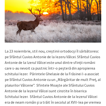
La 23 noiembrie, stil nou, creștinii ortodocși îl sărbătoresc
pe Sfântul Cuvios Antonie de la Iezeru Vâlcei. Sfântul Cuvios
Antonie de la Izerul Vâlcei este unul dintre sfinții români
care s-au nevoit ca pustnic într-o peșteră din apropierea
schitului Iezer. Părintele Ghelasie de la Frăsinei l-a asociat
pe Sfântul Cuvios Antonie cu un „Mărgăritar de mult Preț, al
plaiurilor Vâlcene”. Sfintele Moaște ale Sfântului Cuvios
Antonie de la Iezerul Vâlcei sunt cinstite în biserica
Schitului Iezer. Sfântul Cuvios Antonie de la Iezerul Vâlcei
era de neam român și a trăit în secolul al XVII-lea pe vremea