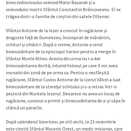
binecredinciosului voievod Matei Basarab și a
voievodului martir Sfântul Constantin Brâncoveanu. El se
trăgea dintr-o familie de creștini din satele Olteniei.
Sfântul Antonie de la Iezer a crescut în rugăciune și
dragoste față de Dumnezeu, înconjurat de mănăstiri,
schituri și sihăstri. După o vreme, Antonie a cerut
binecuvântare de la episcopul Ilarion pentru a merge în
Sfântul Munte Athos. Acesta din urma nu i-a dat
binecuvântarea dorită, intuind folosul pe care îl vor avea
monahii din zonă de pe urma sa. Pentru o nesfârșită
rugăciune, Sfântul Cuvios Antonie de la Izerul Vâlcei a luat
binecuvântare de la starețul schitului și s-a retras într-o
peșteră din Muntele Iezerul. Deoarece nu avea un locaș de
rugăciune, cuviosul a primit și binecuvântarea de a-și săpa în
stâncă un paraclis.
După calendarul bisericesc pe stil vechi, la 23 noiembrie
este cinstit Sfântul Mucenic Orest, un medic misionar, care