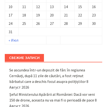
10
11
12
13
14
15
16
17
18
19
20
21
22
23
24
25
26
27
28
29
30
31
« Июл
СВЕЖИЕ ЗАПИСИ
Se ascundea într-un depozit de fân: în regiunea
Cernăuți, după 11 zile de căutări, a fost reținut
bărbatul care a deschis focul asupra polițiștilor
8
Август 2026
Șeful Ministerului Apărării al României: Dacă vor veni
150 de drone, aceasta nu va mai fi o perioadă de pace
8
Август 2026