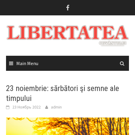
Skip
to
content
Main Menu
23 noiembrie: sărbători şi semne ale
timpului
23 Ноябрь 2022
admin