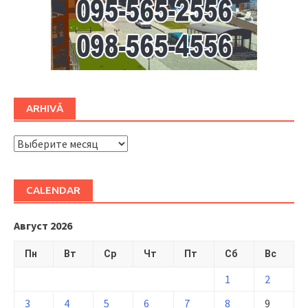
ARHIVĂ
ARHIVĂ
CALENDAR
Август 2026
Пн
Вт
Ср
Чт
Пт
Сб
Вс
1
2
3
4
5
6
7
8
9