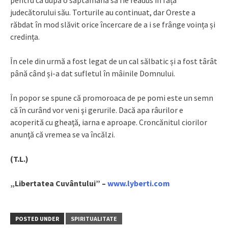
pentru ca după o săptămână să fie readus în fața
judecătorului său. Torturile au continuat, dar Oreste a
răbdat în mod slăvit orice încercare de a i se frânge voința și
credința.
În cele din urmă a fost legat de un cal sălbatic și a fost târât
până când și-a dat sufletul în mâinile Domnului.
În popor se spune că promoroaca de pe pomi este un semn
că în curând vor veni şi gerurile. Dacă apa râurilor e
acoperită cu gheaţă, iarna e aproape. Croncănitul ciorilor
anunţă că vremea se va încălzi.
(T.L.)
„Libertatea Cuvântului” –
www.lyberti.com
POSTED UNDER
SPIRITUALITATE