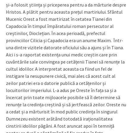
și-a folosit știința și priceperea pentru a da mărturie despre
Hristos. A plătit pentru aceasta prețul martiriului. Sfântul
Mucenic Orest a fost martirizat în cetatea Tianei din
Capadocia în timpul împăratului roman persecutor al
creștinilor, Dioclețian. În acea perioadă, prefectul
provinciilor Cilicia și Capadocia era un anume Maxim. Într-
una dintre vizitele datorate oficiului său a ajuns și în Tiana.
Aici i s-a raportat existența unui medic creștin care prin
cuvântările sale convingea pe cetățenii Tianei să renunțe la
cultul idolilor. A interpretat aceasta ca fiind un fel de
instigare la nesupunere civică, mai ales că acest cult al
zeilor patriei era o datorie publică a cetățenilor și
locuitorilor imperiului. L-a adus pe Oreste în fața sa și a
încercat prin toate mijloacele posibile să îl determine să
renunțe la credința creștină și să jertfească zeilor. Oreste nu
a cedat și a mărturisit în mod public credința în singurul
Dumnezeu existent arătând totodată iraționalitatea
cinstirii idolilor păgâni. A fost aruncat apoi în temniță