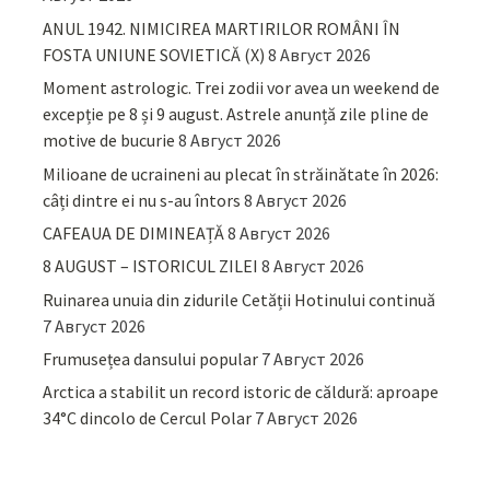
ANUL 1942. NIMICIREA MARTIRILOR ROMÂNI ÎN
FOSTA UNIUNE SOVIETICĂ (X)
8 Август 2026
Moment astrologic. Trei zodii vor avea un weekend de
excepție pe 8 și 9 august. Astrele anunță zile pline de
motive de bucurie
8 Август 2026
Milioane de ucraineni au plecat în străinătate în 2026:
câți dintre ei nu s-au întors
8 Август 2026
CAFEAUA DE DIMINEAȚĂ
8 Август 2026
8 AUGUST – ISTORICUL ZILEI
8 Август 2026
Ruinarea unuia din zidurile Cetății Hotinului continuă
7 Август 2026
Frumusețea dansului popular
7 Август 2026
Arctica a stabilit un record istoric de căldură: aproape
34°C dincolo de Cercul Polar
7 Август 2026