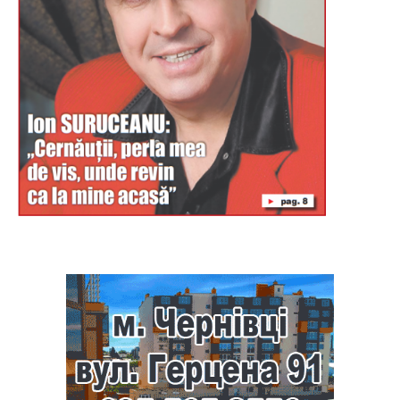
Буковина