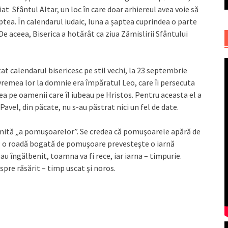
iat Sfântul Altar, un loc în care doar arhiereul avea voie să
șaptea. În calendarul iudaic, luna a șaptea cuprindea o parte
e aceea, Biserica a hotărât ca ziua Zămislirii Sfântului
tat calendarul bisericesc pe stil vechi, la 23 septembrie
e vremea lor la domnie era împăratul Leo, care îi persecuta
inea pe oamenii care îl iubeau pe Hristos. Pentru aceasta el a
avel, din păcate, nu s-au păstrat nici un fel de date.
umită „a pomuşoarelor”. Se credea că pomuşoarele apără de
 că o roadă bogată de pomuşoare prevesteşte o iarnă
u îngălbenit, toamna va fi rece, iar iarna – timpurie.
nspre răsărit – timp uscat şi noros.