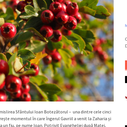
h
C
D
islirea Sfântului Ioan Botezătorul – una dintre cele cinci
ește momentul în care îngerul Gavriil a venit la Zaharia și
vea un fiu, pe nume Ioan. Potrivit Evangheliei după Matei,