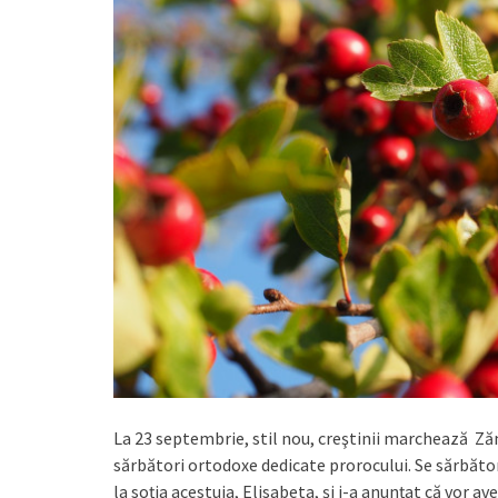
La 23 septembrie, stil nou, creştinii marchează Zăm
sărbători ortodoxe dedicate prorocului. Se sărbător
la soția acestuia, Elisabeta, și i-a anunțat că vor a