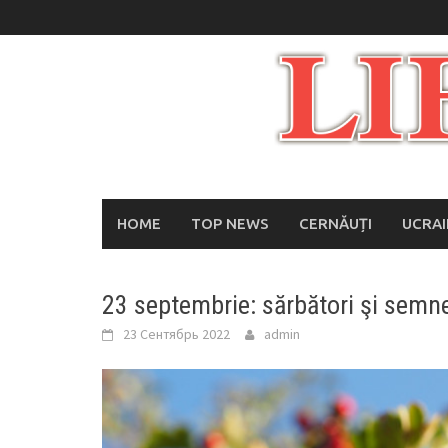
Skip
to
content
HOME
TOP NEWS
CERNĂUȚI
UCRA
23 septembrie: sărbători şi semne
23 Сентябрь 2022
admin