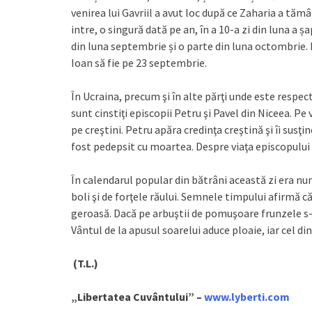
venirea lui Gavriil a avut loc după ce Zaharia a tămâ
intre, o singură dată pe an, în a 10-a zi din luna a 
din luna septembrie și o parte din luna octombrie. D
Ioan să fie pe 23 septembrie.
În Ucraina, precum şi în alte părţi unde este respec
sunt cinstiţi episcopii Petru şi Pavel din Niceea. P
pe creştini. Petru apăra credinţa creştină şi îi susţ
fost pedepsit cu moartea. Despre viaţa episcopului P
În calendarul popular din bătrâni această zi era n
boli şi de forţele răului. Semnele timpului afirmă
geroasă. Dacă pe arbuştii de pomuşoare frunzele s-a
Vântul de la apusul soarelui aduce ploaie, iar cel di
(T.L.)
„Libertatea Cuvântului” –
www.lyberti.com