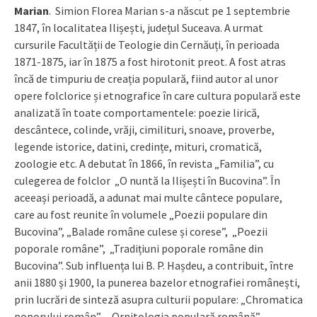
Marian
. Simion Florea Marian s-a născut pe 1 septembrie
1847, în localitatea Ilișești, județul Suceava. A urmat
cursurile Facultății de Teologie din Cernăuți, în perioada
1871-1875, iar în 1875 a fost hirotonit preot. A fost atras
încă de timpuriu de creația populară, fiind autor al unor
opere folclorice și etnografice în care cultura populară este
analizată în toate comportamentele: poezie lirică,
descântece, colinde, vrăji, cimilituri, snoave, proverbe,
legende istorice, datini, credințe, mituri, cromatică,
zoologie etc. A debutat în 1866, în revista „Familia”, cu
culegerea de folclor „O nuntă la Ilișești în Bucovina”. În
aceeași perioadă, a adunat mai multe cântece populare,
care au fost reunite în volumele „Poezii populare din
Bucovina”, „Balade române culese și corese”, „Poezii
poporale române”, „Tradițiuni poporale române din
Bucovina”. Sub influența lui B. P. Hașdeu, a contribuit, între
anii 1880 și 1900, la punerea bazelor etnografiei românești,
prin lucrări de sinteză asupra culturii populare: „Chromatica
poporului român”, „Ornitologia populară română” —