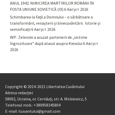
ANUL 1942. NIMICIREA MARTIRILOR ROMÂNI ÎN
FOSTA UNIUNE SOVIETICĂ (IX)
6 Август 2026
Schimbarea la Față a Domnului – o sărbătoare a
transformării, renașterii și binecuvântării. Istorie și
semnificații
6 Август 2026
WP: Zelenski a acuzat partenerii de „victime
îngrozitoare” după atacul asupra Kievului
6 Август
2026
Copyright © 2014-2021 Libertatea Cuvântului
Adresa redacției:
58002, Ucraina, or. Cernăuți, str. A. Mickiewicz, 5
Telefonul mob.: +380958345804
E-mail: lcuvantului@gmail.com