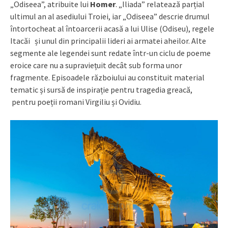
„Odiseea”, atribuite lui
Homer
. „Iliada” relatează parțial
ultimul an al asediului Troiei, iar „Odiseea” descrie drumul
întortocheat al întoarcerii acasă a lui Ulise (Odiseu), regele
Itacăi și unul din principalii lideri ai armatei aheilor. Alte
segmente ale legendei sunt redate într-un ciclu de poeme
eroice care nu a supraviețuit decât sub forma unor
fragmente. Episoadele războiului au constituit material
tematic și sursă de inspirație pentru tragedia greacă,
pentru poeții romani Virgiliu și Ovidiu.