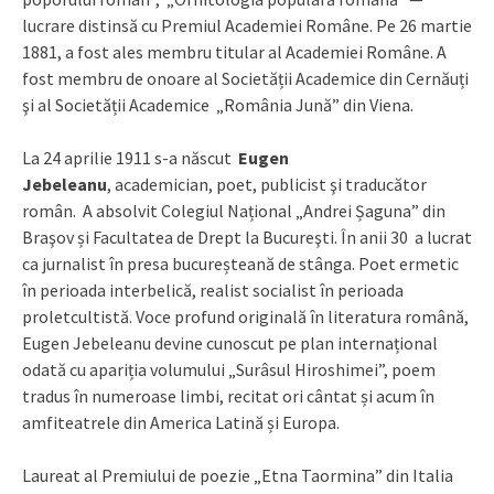
lucrare distinsă cu Premiul Academiei Române. Pe 26 martie
1881, a fost ales membru titular al Academiei Române. A
fost membru de onoare al Societății Academice din Cernăuți
şi al Societății Academice „România Jună” din Viena.
La 24 aprilie 1911 s-a născut
Eugen
Jebeleanu
, academician, poet, publicist şi traducător
român. A absolvit Colegiul Național „Andrei Șaguna” din
Braşov și Facultatea de Drept la Bucureşti. În anii 30 a lucrat
ca jurnalist în presa bucureșteană de stânga. Poet ermetic
în perioada interbelică, realist socialist în perioada
proletcultistă. Voce profund originală în literatura română,
Eugen Jebeleanu devine cunoscut pe plan internațional
odată cu apariția volumului „Surâsul Hiroshimei”, poem
tradus în numeroase limbi, recitat ori cântat și acum în
amfiteatrele din America Latină și Europa.
Laureat al Premiului de poezie „Etna Taormina” din Italia