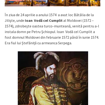
În ziua de 24 aprilie a anului 1574 a avut loc Bătălia de la
Jilişte, unde
Ioan Vodă cel Cumplit
al Moldovei (1572 –
1574), zdrobeşte oastea turco-munteană, venită pentru a-l
instala domn pe Petru Şchiopul. Ioan Vodă cel Cumplit a
fost domnul Moldovei din februarie 1572 până în iunie 1574.
Era fiul lui Ștefăniță cu armeanca Serpega.