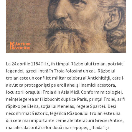
La 24 aprilie 1184 î.Hr., în timpul Războiului troian, potrivit
legendei, grecii intră în Troia folosind un cal. Războiul
troian este un conflict militar celebru al Antichității, care i-
a avut ca protagoniști pe eroii ahei și inamicii acestora,
locuitorii orașului Troia din Asia Mică. Conform mitologiei,
neînțelegerea ar fi izbucnit după ce Paris, prințul Troiei, ar fi
răpit-o pe Elena, soția lui Menelau, regele Spartei. Deși
neconfirmată istoric, legenda Războiului Troian este una
din cele mai importante teme ale literaturii Greciei Antice,
mai ales datorită celor două mari epopei, „Iliada” și