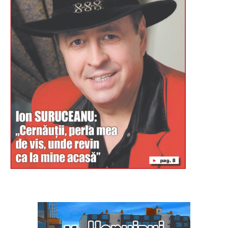
Буковина