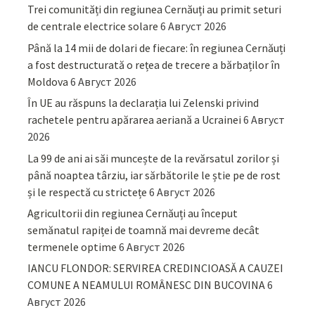
Trei comunități din regiunea Cernăuți au primit seturi
de centrale electrice solare
6 Август 2026
Până la 14 mii de dolari de fiecare: în regiunea Cernăuți
a fost destructurată o rețea de trecere a bărbaților în
Moldova
6 Август 2026
În UE au răspuns la declarația lui Zelenski privind
rachetele pentru apărarea aeriană a Ucrainei
6 Август
2026
La 99 de ani ai săi muncește de la revărsatul zorilor și
până noaptea târziu, iar sărbătorile le știe pe de rost
și le respectă cu strictețe
6 Август 2026
Agricultorii din regiunea Cernăuți au început
semănatul rapiței de toamnă mai devreme decât
termenele optime
6 Август 2026
IANCU FLONDOR: SERVIREA CREDINCIOASĂ A CAUZEI
COMUNE A NEAMULUI ROMÂNESC DIN BUCOVINA
6
Август 2026