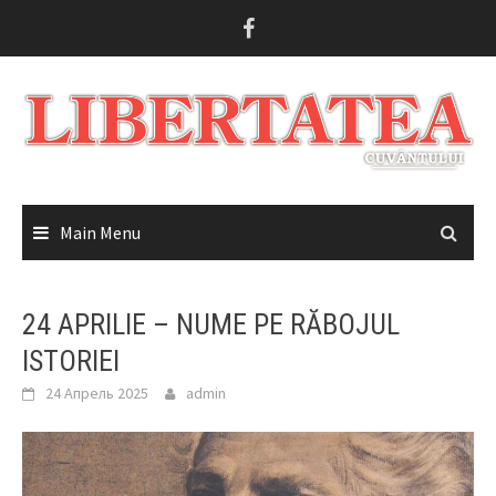
Skip
to
content
Main Menu
24 APRILIE – NUME PE RĂBOJUL
ISTORIEI
24 Апрель 2025
admin