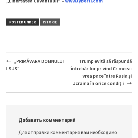
„Libertatea Cuvântului” –
www.lyberti.com
POSTED UNDER
ISTORIE
„PRIMĂVARA DOMNULUI
Trump evită să răspundă
Post
IISUS”
întrebărilor privind Crimeea:
navigation
vrea pace între Rusia și
Ucraina în orice condiții
Добавить комментарий
Для отправки комментария вам необходимо