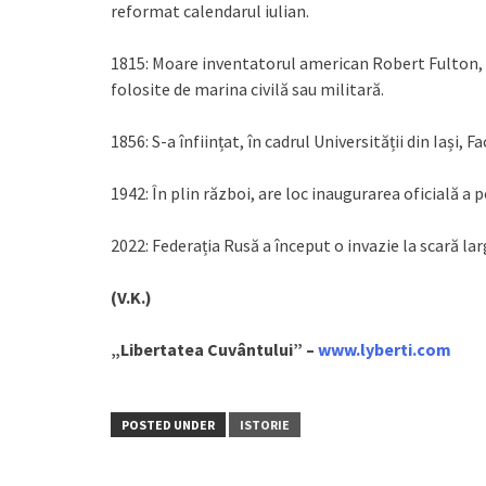
reformat calendarul iulian.
1815: Moare inventatorul american Robert Fulton, ce
folosite de marina civilă sau militară.
1856: S-a înființat, în cadrul Universității din Iași, 
1942: În plin război, are loc inaugurarea oficială a
2022: Federația Rusă a început o invazie la scară la
(V.K.)
„Libertatea Cuvântului” –
www.lyberti.com
POSTED UNDER
ISTORIE