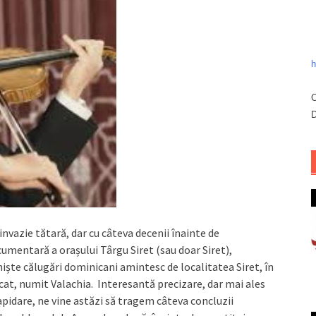
h
C
D
invazie tătară, dar cu câteva decenii înainte de
umentară a orașului Târgu Siret (sau doar Siret),
niște călugări dominicani amintesc de localitatea Siret, în
ucat, numit Valachia. Interesantă precizare, dar mai ales
lapidare, ne vine astăzi să tragem câteva concluzii