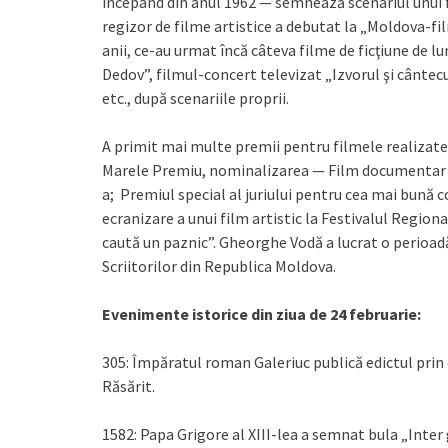
începând din anul 1962 — semnează scenariul unui 
regizor de filme artistice a debutat la „Moldova-fil
anii, ce-au urmat încă câteva filme de ficţiune de lu
Dedov”, filmul-concert televizat „Izvorul şi cânte
etc., după scenariile proprii.
A primit mai multe premii pentru filmele realizat
Marele Premiu, nominalizarea — Film documentar la 
a; Premiul special al juriului pentru cea mai bună c
ecranizare a unui film artistic la Festivalul Regional
caută un paznic”. Gheorghe Vodă a lucrat o perioadă
Scriitorilor din Republica Moldova.
Evenimente istorice din ziua de 24 februarie:
305: Împăratul roman Galeriuc publică edictul prin
Răsărit.
1582: Papa Grigore al XIII-lea a semnat bula „Inter