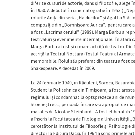
diferite cursuri de actorie, dans și filozofie, alege î
în 1950. A debutat în cinematografie în 1953 ( „Nepo
rolurile Anița din seria „Haiducilor” și Agatha Slăti
compoziție din „Domnișoara Aurica”, pentru care a f
a fost „Lacrima cerului” (1989). Marga Barbu a r
festivaluri și evenimente internaționale. În afara 
Marga Barbu a fost și o mare actriță de teatru. Din
actriță la Teatrul Nottara (fostul Teatru al Armatei)
memorabile. Rolul său preferat din teatru a fost ce
Shakespeare. A decedat în 2009.
La 24 februarie 1940, în Răduleni, Soroca, Basarabi
Student la Politehnica din Timișoara, a fost arestat
regimului și condamnat la optsprezece ani de muncă 
Stoenești etc., perioadă în care s-a apropiat de ma
mai ales de Nicolae Steinhardt. A fost eliberat în 1964
a înscris la Facultatea de Filologie a Universității „
cercetător la Institutul de Filosofie și Psihologie
director la Editura Dacia. În 1964 a scris primele ar