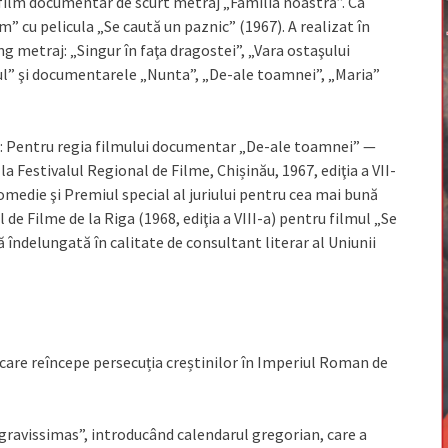
film documentar de scurt metraj „Familia noastră”. Ca
m” cu pelicula „Se caută un paznic” (1967). A realizat în
ng metraj: „Singur în faţa dragostei”, „Vara ostaşului
cul” şi documentarele „Nunta”, „De-ale toamnei”, „Maria”
e: Pentru regia filmului documentar „De-ale toamnei” —
Festivalul Regional de Filme, Chișinău, 1967, ediţia a VII-
omedie şi Premiul special al juriului pentru cea mai bună
 de Filme de la Riga (1968, ediţia a VIII-a) pentru filmul „Se
 îndelungată în calitate de consultant literar al Uniunii
 care reîncepe persecuția creștinilor în Imperiul Roman de
 gravissimas”, introducând calendarul gregorian, care a