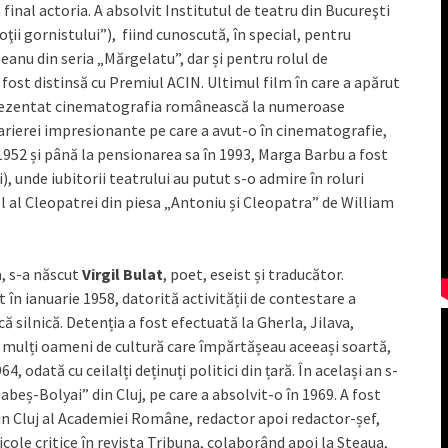
n final actoria. A absolvit Institutul de teatru din Bucureşti
ţii gornistului”), fiind cunoscută, în special, pentru
neanu din seria „Mărgelatu”, dar și pentru rolul de
ost distinsă cu Premiul ACIN. Ultimul film în care a apărut
eprezentat cinematografia românească la numeroase
carierei impresionante pe care a avut-o în cinematografie,
 1952 și până la pensionarea sa în 1993, Marga Barbu a fost
, unde iubitorii teatrului au putut s-o admire în roluri
l al Cleopatrei din piesa „Antoniu și Cleopatra” de William
a, s-a născut
Virgil Bulat
, poet, eseist și traducător.
 în ianuarie 1958, datorită activității de contestare a
silnică. Detenția a fost efectuată la Gherla, Jilava,
i mulți oameni de cultură care împărtășeau aceeași soartă,
, odată cu ceilalți deținuți politici din țară. În același an s-
Babeș-Bolyai” din Cluj, pe care a absolvit-o în 1969. A fost
 din Cluj al Academiei Române, redactor apoi redactor-șef,
ticole critice în revista Tribuna, colaborând apoi la Steaua,