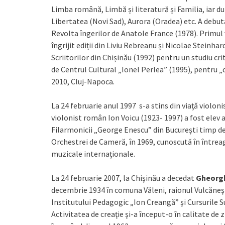
Limba română, Limbă și literatură și Familia, iar du
Libertatea (Novi Sad), Aurora (Oradea) etc. A debuta
Revolta îngerilor de Anatole France (1978). Primul 
îngrijit ediții din Liviu Rebreanu și Nicolae Steinha
Scriitorilor din Chișinău (1992) pentru un studiu cr
de Centrul Cultural „Ionel Perlea” (1995), pentru 
2010, Cluj-Napoca.
La 24 februarie anul 1997 s-a stins din viaţă violo
violonist român Ion Voicu (1923- 1997) a fost elev 
Filarmonicii „George Enescu” din București timp de 
Orchestrei de Cameră, în 1969, cunoscută în întrea
muzicale internaționale.
La 24 februarie 2007, la Chișinău a decedat
Gheorg
decembrie 1934 în comuna Văleni, raionul Vulcăneşt
Institutului Pedagogic „Ion Creangă” şi Cursurile S
Activitatea de creaţie şi-a început-o în calitate de 