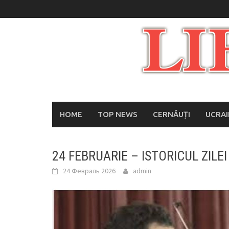
Skip
to
content
HOME
TOP NEWS
CERNĂUȚI
UCRA
24 FEBRUARIE – ISTORICUL ZILEI
24 Февраль 2026
admin