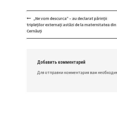
„Ne vom descurca” – au declarat părinții
Post
tripleților externați astăzi de la maternitatea din
navigation
Cernăuți
Добавить комментарий
Для отправки комментария вам необход