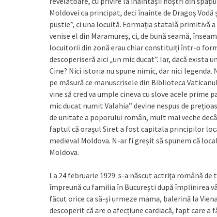
revelatoare, cu privire la înaintașii noștri din spa
Moldovei ca principat, deci înainte de Dragoș Vodă 
pustie”, ci una locuită. Formația statală primitivă
venise el din Maramureș, ci, de bună seamă, înseamn
locuitorii din zonă erau chiar constituiți într-o f
descoperiseră aici „un mic ducat”. Iar, dacă exista u
Cine? Nici istoria nu spune nimic, dar nici legenda. 
pe măsură ce manuscrisele din Biblioteca Vaticanulu
vine să cred va umple cineva cu slove acele prime pa
mic ducat numit Valahia” devine nespus de prețioas
de unitate a poporului român, mult mai veche decâ
faptul că orașul Siret a fost capitala principilor loc
medieval Moldova. N-ar fi greșit să spunem că loca
Moldova.
La 24 februarie 1929 s-a născut actriţa română de t
împreună cu familia în București după împlinirea vâr
făcut orice ca să-și urmeze mama, balerină la Viena
descoperit că are o afecțiune cardiacă, fapt care a 