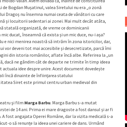
țiul moldo-valah. Avem dovada că, înainte de constituirea
și de Bogdan Mușatinul, valea Siretului nu era „o zonă
 a lui Dragoș nu însemna numai ceata de vânători cu care
ă și locuitorii sedentari ai zonei. Mai mult decât atâta,
ormă statală organizată, de vreme ce dominicanii
n mic ducat, înseamnă că exista și un mic duce, nu-i așa?
Nu e nici menirea noastră să intrăm în zona istoricilor, dar,
i vor deveni tot mai accesibile și desecretizate, parcă îmi
gini din istoria românilor, aflate încă albe. Referirea la „un
ă, dacă ne gândim cât de departe ne trimite în timp ideea
t actuala idee despre unire. Acest document dovedește
ali încă dinainte de înființarea statului
litatea Siret este primul centru urban medieval din
eatru şi film
Marga Barbu
. Marga Barbu s-a mutat
stei de 14 ani. Prima ei mare dragoste a fost dansul și ar fi
. A fost angajata Operei Române, dar la vizita medicală s-a
făcut-o să renunțe la ideea unei cariere de dans. Urmând