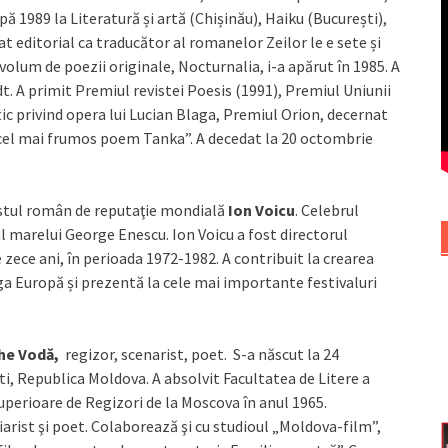
pă 1989 la Literatură și artă (Chișinău), Haiku (București),
t editorial ca traducător al romanelor Zeilor le e sete și
volum de poezii originale, Nocturnalia, i-a apărut în 1985. A
rdt. A primit Premiul revistei Poesis (1991), Premiul Uniunii
itic privind opera lui Lucian Blaga, Premiul Orion, decernat
„cel mai frumos poem Tanka”. A decedat la 20 octombrie
nistul român de reputaţie mondială
Ion Voicu
. Celebrul
al marelui George Enescu. Ion Voicu a fost directorul
zece ani, în perioada 1972-1982. A contribuit la crearea
ga Europă și prezentă la cele mai importante festivaluri
he Vodă,
regizor, scenarist, poet. S-a născut la 24
i, Republica Moldova. A absolvit Facultatea de Litere a
uperioare de Regizori de la Moscova în anul 1965.
ziarist şi poet. Colaborează şi cu studioul „Moldova-film”,