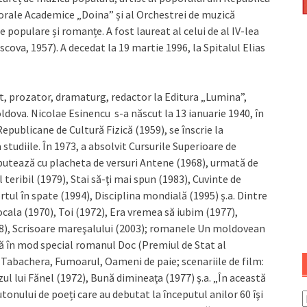
orale Academice „Doina” și al Orchestrei de muzică
 populare și romanțe. A fost laureat al celui de al IV-lea
scova, 1957). A decedat la 19 martie 1996, la Spitalul Elias
t, prozator, dramaturg, redactor la Editura „Lumina”,
Moldova. Nicolae Esinencu s-a născut la 13 ianuarie 1940, în
Republicane de Cultură Fizică (1959), se înscrie la
 studiile. În 1973, a absolvit Cursurile Superioare de
ebutează cu placheta de versuri Antene (1968), urmată de
 teribil (1979), Stai să-ţi mai spun (1983), Cuvinte de
tul în spate (1994), Disciplina mondială (1995) ş.a. Dintre
ala (1970), Toi (1972), Era vremea să iubim (1977),
88), Scrisoare mareşalului (2003); romanele Un moldovean
rcă în mod special romanul Doc (Premiul de Stat al
 Tabachera, Fumoarul, Oameni de paie; scenariile de film:
ul lui Fănel (1972), Bună dimineaţa (1977) ş.a. „În această
onului de poeți care au debutat la începutul anilor 60 îşi