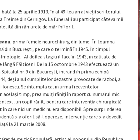
tă la 25 aprilie 1913, în al 49-lea an al vieții scriitorului.
a Treime din Cernigov. La funeralii au participat câteva mii
pletită din rămurele de măr înflorit.
zeanu
, prima femeie neurochirurg din lume. În toamna
ă din București, pe care o termină în 1945. În timpul
almologie. Al doilea stagiu îl face în 1943, în calitate de
de lângă Fălticeni. De la 15 octombrie 1943 efectuează un
 Spitalul nr. 9 din București, intrând în prima echipǎ
944, deși anul cumplitelor dezastre provocate de război, a
i Ionescu. Se întâmpla ca, în urma frecventelor
 același timp, prea mulți răniți în raport cu numărul mic
context, un copil rănit, pentru care intervenția chirurgicală
în care nici un medic nu era disponibil. Spre surprinderea
udentă s-a oferit să-l opereze, intervenție care s-a dovedit
iaţă la 21 martie 2008.
tăreț de muzică populară, artist al poporului din Republica