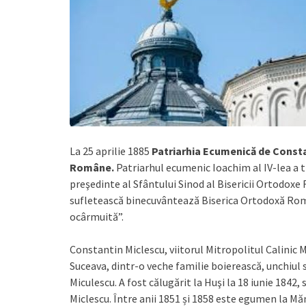
La 25 aprilie 1885
Patriarhia Ecumenică de Consta
Române.
Patriarhul ecumenic Ioachim al IV-lea a tr
preşedinte al Sfântului Sinod al Bisericii Ortodox
sufletească binecuvântează Biserica Ortodoxă Rom
ocârmuită”.
Constantin Miclescu, viitorul Mitropolitul Calinic Mi
Suceava, dintr-o veche familie boierească, unchiul s
Miculescu. A fost călugărit la Huşi la 18 iunie 1842,
Miclescu. Între anii 1851 și 1858 este egumen la Măn