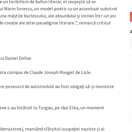
un teribilism de bufon literar, el reuşeşte să se
i lui Marin Sorescu, un model poetic cu un accentuat substrat
runa măştile burlescului, ale absurdului şi ironiei într-un joc
e creație ale altei paradigme literare..”, remarcă criticul
ui Daniel Defoe.
 este compus de Claude Joseph Rouget de Lisle.
are posesorii de automobile au fost obigați să-și monteze
icane s-au întâlnit la Torgau, pe râul Elba, un moment
Liberazione), marcând sfârșitul ocupației naziste și al