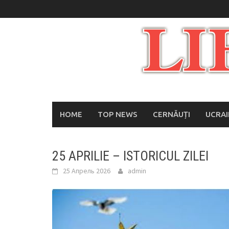
Skip
to
content
HOME
TOP NEWS
CERNĂUȚI
UCRA
25 APRILIE – ISTORICUL ZILEI
25 Апрель 2026
admin