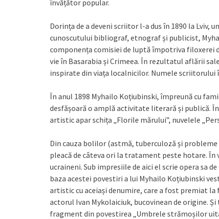
învățător popular.
Dorința de a deveni scriitor l-a dus în 1890 la Lviv, 
cunoscutului bibliograf, etnograf și publicist, Myh
componența comisiei de luptă împotriva filoxerei din
vie în Basarabia și Crimeea. În rezultatul aflării sa
inspirate din viața localnicilor. Numele scriitorului
În anul 1898 Myhailo Koțiubinski, împreună cu familia
desfășoară o amplă activitate literară și publică. 
artistic apar schița „Florile mărului”, nuvelele „P
Din cauza bolilor (astmă, tuberculoză și probleme 
pleacă de câteva ori la tratament peste hotare. În 
ucraineni. Sub impresiile de aici el scrie opera sa d
baza acestei povestiri a lui Myhailo Koțiubinski ves
artistic cu aceiași denumire, care a fost premiat la 
actorul Ivan Mykolaiciuk, bucovinean de origine. Și
fragment din povestirea „Umbrele strămoșilor uita