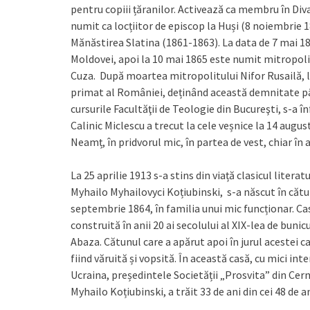
pentru copiii țăranilor. Activează ca membru în Div
numit ca locțiitor de episcop la Huși (8 noiembrie 
Mănăstirea Slatina (1861-1863). La data de 7 mai 186
Moldovei, apoi la 10 mai 1865 este numit mitropoli
Cuza. După moartea mitropolitului Nifor Rusailă, l
primat al României, deținând această demnitate pân
cursurile Facultăţii de Teologie din Bucureşti, s-a în
Calinic Miclescu a trecut la cele veșnice la 14 aug
Neamț, în pridvorul mic, în partea de vest, chiar î
La 25 aprilie 1913 s-a stins din viață clasicul literat
Myhailo Myhailovyci Koțiubinski, s-a născut în cătun
septembrie 1864, în familia unui mic funcționar. Cas
construită în anii 20 ai secolului al XIX-lea de buni
Abaza. Cătunul care a apărut apoi în jurul acestei 
fiind văruită și vopsită. În această casă, cu mici inte
Ucraina, președintele Societății „Prosvita” din Cernig
Myhailo Koțiubinski, a trăit 33 de ani din cei 48 de an