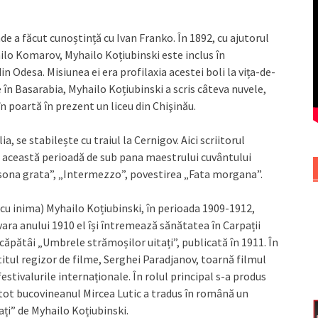
unde a făcut cunoștință cu Ivan Franko. În 1892, cu ajutorul
ailo Komarov, Myhailo Koțiubinski este inclus în
 Odesa. Misiunea ei era profilaxia acestei boli la vița-de-
le în Basarabia, Myhailo Koțiubinski a scris câteva nuvele,
 în poartă în prezent un liceu din Chişinău.
, se stabilește cu traiul la Cernigov. Aici scriitorul
În această perioadă de sub pana maestrului cuvântului
ersona grata”, „Intermezzo”, povestirea „Fata morgana”.
cu inima) Myhailo Koțiubinski, în perioada 1909-1912,
vara anului 1910 el își întremează sănătatea în Carpații
e căpătâi „Umbrele strămoșilor uitați”, publicată în 1911. În
titul regizor de filme, Serghei Paradjanov, toarnă filmul
festivalurile internaționale. În rolul principal s-a produs
 tot bucovineanul Mircea Lutic a tradus în română un
ți” de Myhailo Koțiubinski.