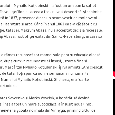
torului – Myhailo Koțiubinski – a fost un om bun la suflet.
în voie șefilor, de aceea a fost nevoit deseori să-și schimbe
scută în 1837, provenea dintr-un neam vestit de moldoveni –
 literatura și arta. Când în anul 1863 ea s-a căsătorit cu
ție, tatăl ei, Maksym Abaza, nu a acceptat decizia fiicei sale.
ilip Abaza, fost ofițer exilat din Sankt-Petersburg, în casa sa
i, a rămas recunoscător mamei sale pentru educația aleasă
a, după cum va recunoaște el însuși, „starea fină și
ii”. Mai târziu Myhailo Koțiubinski își va aminti: „Am crescut
 de tata. Toți spun că noi ne semănăm nu numai la
”. Mama lui Myhailo Koțiubinski, Glicheria, era foarte
i ortodoxe.
 Taras Șevcenko și Marko Vovciok, a hotărât să devină
re, însă a fost un mare autodidact, a însușit nouă limbi,
menele la Școala normală din Vinnyția, primind titlul de