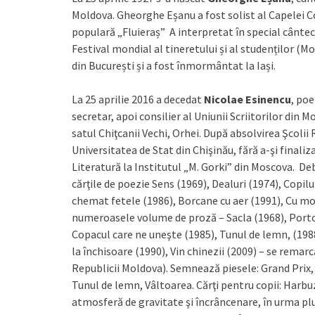
Moldova. Gheorghe Eșanu a fost solist al Capelei C
populară „Fluieraș” A interpretat în special cântece
Festival mondial al tineretului și al studenților (Mo
din București și a fost înmormântat la Iași.
La 25 aprilie 2016 a decedat
Nicolae Esinencu
, poe
secretar, apoi consilier al Uniunii Scriitorilor din 
satul Chiţcanii Vechi, Orhei. După absolvirea Şcolii 
Universitatea de Stat din Chişinău, fără a-şi finaliza
Literatură la Institutul „M. Gorki” din Moscova. D
cărţile de poezie Sens (1969), Dealuri (1974), Copilul
chemat fetele (1986), Borcane cu aer (1991), Cu mor
numeroasele volume de proză – Sacla (1968), Portoc
Copacul care ne uneşte (1985), Tunul de lemn, (19
la închisoare (1990), Vin chinezii (2009) – se rema
Republicii Moldova). Semnează piesele: Grand Prix,
Tunul de lemn, Vâltoarea. Cărţi pentru copii: Harbuz
atmosferă de gravitate şi încrâncenare, în urma plut