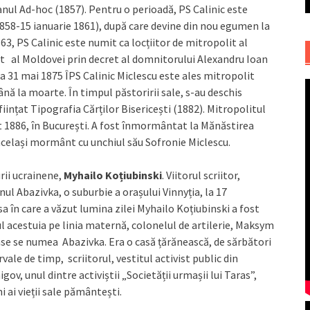
anul Ad-hoc (1857). Pentru o perioadă, PS Calinic este
1858-15 ianuarie 1861), după care devine din nou egumen la
3, PS Calinic este numit ca locțiitor de mitropolit al
t al Moldovei prin decret al domnitorului Alexandru Ioan
a 31 mai 1875 ÎPS Calinic Miclescu este ales mitropolit
ă la moarte. În timpul păstoririi sale, s-au deschis
ființat Tipografia Cărților Bisericești (1882). Mitropolitul
ust 1886, în București. A fost înmormântat la Mănăstirea
n același mormânt cu unchiul său Sofronie Miclescu.
urii ucrainene,
Myhailo Koțiubinski
. Viitorul scriitor,
ul Abazivka, o suburbie a orașului Vinnyția, la 17
a în care a văzut lumina zilei Myhailo Koțiubinski a fost
cul acestuia pe linia maternă, colonelul de artilerie, Maksym
case se numea Abazivka. Era o casă țărănească, de sărbători
rvale de timp, scriitorul, vestitul activist public din
ov, unul dintre activiștii „Societății urmașii lui Taras”,
i ai vieții sale pământești.