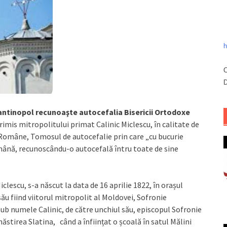
h
C
D
ntinopol recunoaşte autocefalia Bisericii Ortodoxe
imis mitropolitului primat Calinic Miclescu, în calitate de
e Române, Tomosul de autocefalie prin care „cu bucurie
ână, recunoscându-o autocefală întru toate de sine
clescu, s-a născut la data de 16 aprilie 1822, în orașul
ău fiind viitorul mitropolit al Moldovei, Sofronie
 sub numele Calinic, de către unchiul său, episcopul Sofronie
ăstirea Slatina, când a înființat o școală în satul Mălini