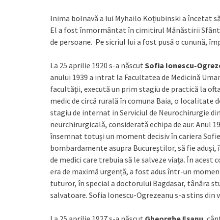
Inima bolnavă a lui Myhailo Koțiubinski a încetat să ba
El a fost înmormântat în cimitirul Mănăstirii Sfânt
de persoane. Pe sicriul lui a fost pusă o cunună, îm
La 25 aprilie 1920 s-a născut
Sofia Ionescu-Ogre
anului 1939 a intrat la Facultatea de Medicină Uman
facultății, execută un prim stagiu de practică la oft
medic de circă rurală în comuna Baia, o localitate 
stagiu de internat in Serviciul de Neurochirurgie din
neurchirurgicalǎ, consideratǎ echipa de aur. Anul 1
însemnat totuși un moment decisiv în cariera Sofie
bombardamente asupra Bucureștilor, să fie aduși, în
de medici care trebuia să le salveze viața. În acest 
era de maximă urgență, a fost adus într-un moment 
tuturor, în special a doctorului Bagdasar, tânăra st
salvatoare. Sofia Ionescu-Ogrezeanu s-a stins din v
La 25 aprilie 1927 s-a născut
Gheorghe Eșanu
, cân