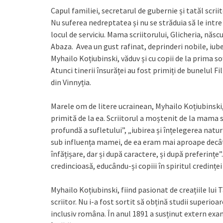
Capul familiei, secretarul de gubernie și tatăl scrii
Nu suferea nedreptatea și nu se străduia să le intre 
locul de serviciu. Mama scriitorului, Glicheria, nă
Abaza. Avea un gust rafinat, deprinderi nobile, iubea
Myhailo Koțiubinski, văduv și cu copii de la prima so
Atunci tinerii însurăței au fost primiți de bunelul F
din Vinnyția.
Marele om de litere ucrainean, Myhailo Koțiubinsk
primită de la ea. Scriitorul a moștenit de la mama s
profundă a sufletului”, „iubirea și înțelegerea natur
sub influența mamei, de ea eram mai aproape decât
înfățișare, dar și după caractere, și după preferințe
credincioasă, educându-și copiii în spiritul credințe
Myhailo Koțiubinski, fiind pasionat de creațiile lui
scriitor. Nu i-a fost sortit să obțină studii superioa
inclusiv româna. În anul 1891 a susținut extern exa