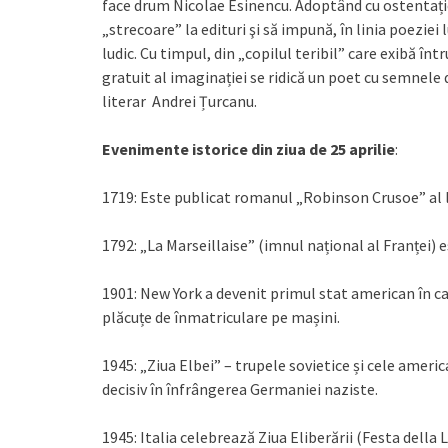
face drum Nicolae Esinencu. Adoptând cu ostentație 
„strecoare” la edituri şi să impună, în linia poezie
ludic. Cu timpul, din „copilul teribil” care exibă înt
gratuit al imaginației se ridică un poet cu semnele d
literar Andrei Țurcanu.
Evenimente istorice din ziua de 25 aprilie
:
1719: Este publicat romanul „Robinson Crusoe” al l
1792: „La Marseillaise” (imnul național al Franței)
1901: New York a devenit primul stat american în c
plăcuțe de înmatriculare pe mașini.
1945: „Ziua Elbei” – trupele sovietice și cele amer
decisiv în înfrângerea Germaniei naziste.
1945: Italia celebrează Ziua Eliberării (Festa della 