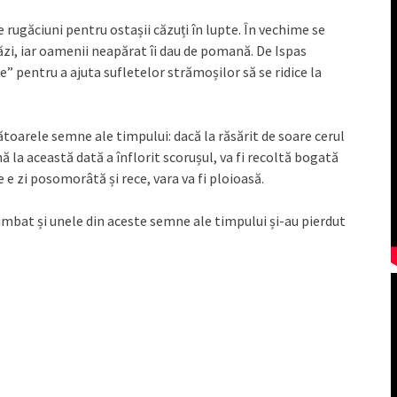
e rugăciuni pentru ostașii căzuți în lupte. În vechime se
ăzi, iar oamenii neapărat îi dau de pomană. De Ispas
e” pentru a ajuta sufletelor strămoșilor să se ridice la
toarele semne ale timpului: dacă la răsărit de soare cerul
nă la această dată a înflorit scorușul, va fi recoltă bogată
e e zi posomorâtă și rece, vara va fi ploioasă.
imbat și unele din aceste semne ale timpului și-au pierdut