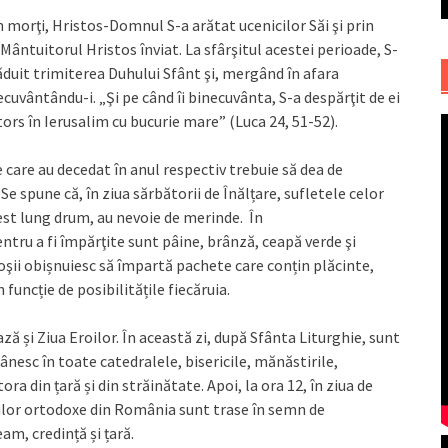
n morţi, Hristos-Domnul S-a arătat ucenicilor Săi şi prin
ântuitorul Hristos înviat. La sfârşitul acestei perioade, S-
ăduit trimiterea Duhului Sfânt şi, mergând în afara
inecuvântându-i. „Şi pe când îi binecuvânta, S-a despărţit de ei
întors în Ierusalim cu bucurie mare” (Luca 24, 51-52).
e care au decedat în anul respectiv trebuie să dea de
e spune că, în ziua sărbătorii de Înălțare, sufletele celor
cest lung drum, au nevoie de merinde. În
tru a fi împărţite sunt pâine, brânză, ceapă verde şi
oşii obișnuiesc să împartă pachete care conțin plăcinte,
 funcție de posibilitățile fiecăruia.
ă și Ziua Eroilor. În această zi, după Sfânta Liturghie, sunt
nesc în toate catedralele, bisericile, mănăstirile,
a din țară și din străinătate. Apoi, la ora 12, în ziua de
ilor ortodoxe din România sunt trase în semn de
am, credință și țară.