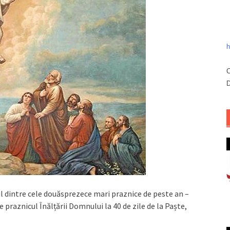
h
C
D
ul dintre cele douăsprezece mari praznice de peste an –
praznicul Înălțării Domnului la 40 de zile de la Paște,