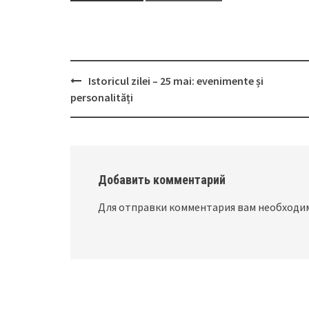
Istoricul zilei – 25 mai: evenimente și
Post
personalități
navigation
Добавить комментарий
Для отправки комментария вам необход