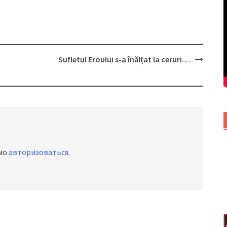
Sufletul Eroului s-a înălțat la ceruri…
имо
авторизоваться
.