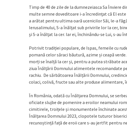
Timp de 40 de zile de la dumnezeiasca Sa Înviere di
multe semne doveditoare i-a încredinţat că El este M
a arătat pentru ultima oară ucenicilor Săi, le-a făg
Ierusalimului, S-a înălţat sub privirile lor la cer, b
şi S-a înălţat la cer. Iar ei, închinându-se Lui, s-au 
Potrivit tradiției populare, de Ispas, femeile cu rud
pomană celor săraci băutură, azime și ceapă verde. S
morți se înalță la cer și, pentru a putea străbate a
ziua Înălţării Domnului alimentele recomandate pen
rachiu. De sărbătoarea Înălțării Domnului, credinci
colaci, colivă, fructe sau alte produse alimentare, în
În România, odată cu Înălțarea Domnului, se serbeaz
oficiate slujbe de pomenire a eroilor neamului româ
cimitirele, troițele și monumentele închinate acestor
Înălțarea Domnului 2023, clopotele tuturor biseric
recunoștință față de eroii care s-au jertfit pentru ne