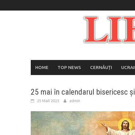
Skip
to
content
HOME
TOP NEWS
CERNĂUȚI
UCRA
25 mai în calendarul bisericesc și
25 Май 2023
admin