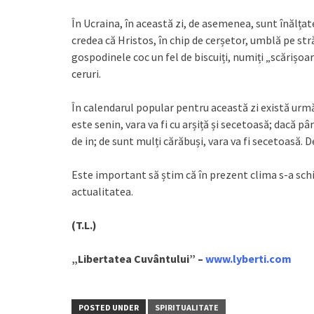
În Ucraina, în această zi, de asemenea, sunt înălțat
credea că Hristos, în chip de cerșetor, umblă pe str
gospodinele coc un fel de biscuiți, numiți „scărișoar
ceruri.
În calendarul popular pentru această zi există urmă
este senin, vara va fi cu arșiță și secetoasă; dacă pâ
de in; de sunt mulți cărăbuși, vara va fi secetoasă. D
Este important să știm că în prezent clima s-a sch
actualitatea.
(T.L.)
„Libertatea Cuvântului” –
www.lyberti.com
POSTED UNDER
SPIRITUALITATE