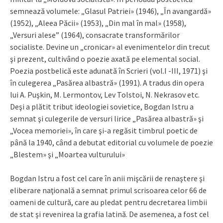
semnează volumele: „Glasul Patriei» (1946), „În avangardă»
(1952), „Aleea Păcii» (1953), „Din mal în mal» (1958),
„Versuri alese” (1964), consacrate transformărilor
socialiste. Devine un „cronicar» al evenimentelor din trecut
şi prezent, cultivând o poezie axată pe elemental social.
Poezia postbelică este adunată în Scrieri (vol.I -III, 1971) şi
în culegerea „Pasărea albastră» (1991). A tradus din opera
lui A. Puşkin, M. Lermontov, Lev Tolstoi, N. Nekrasov etc.
Deşi a plătit tribut ideologiei sovietice, Bogdan Istru a
semnat şi culegerile de versuri lirice „Pasărea albastră» şi
„Vocea memoriei», în care şi-a regăsit timbrul poetic de
până la 1940, când a debutat editorial cu volumele de poezie
„Blestem» şi „Moartea vulturului»
Bogdan Istru a fost cel care în anii mişcării de renaştere şi
eliberare naţională a semnat primul scrisoarea celor 66 de
oameni de cultură, care au pledat pentru decretarea limbii
de stat şi revenirea la grafia latină. De asemenea, a fost cel