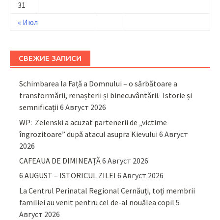
31
« Июл
СВЕЖИЕ ЗАПИСИ
Schimbarea la Față a Domnului – o sărbătoare a
transformării, renașterii și binecuvântării. Istorie și
semnificații
6 Август 2026
WP: Zelenski a acuzat partenerii de „victime
îngrozitoare” după atacul asupra Kievului
6 Август
2026
CAFEAUA DE DIMINEAȚĂ
6 Август 2026
6 AUGUST – ISTORICUL ZILEI
6 Август 2026
La Centrul Perinatal Regional Cernăuți, toți membrii
familiei au venit pentru cel de-al nouălea copil
5
Август 2026