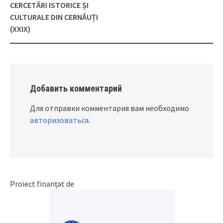
Post
CERCETĂRI ISTORICE ȘI
navigation
CULTURALE DIN CERNĂUȚI
(XXIX)
Добавить комментарий
Для отправки комментария вам необходимо
авторизоваться
.
Proiect finanțat de