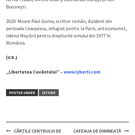
București.
2020: Moare Paul Goma, scriitor român, dizident din
perioada Ceaușescu, refugiat politic la Paris, anticomunist,
liderul Mișcării pentru drepturile omului din 1977 în
România.
(V.K.)
„Libertatea Cuvântului” –
www.lyberti.com
POSTED UNDER
ISTORIE
CĂRȚILE CENTRULUI DE
CAFEAUA DE DIMINEAȚĂ