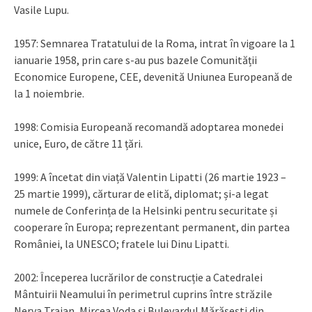
Vasile Lupu.
1957: Semnarea Tratatului de la Roma, intrat în vigoare la 1
ianuarie 1958, prin care s-au pus bazele Comunității
Economice Europene, CEE, devenită Uniunea Europeană de
la 1 noiembrie.
1998: Comisia Europeană recomandă adoptarea monedei
unice, Euro, de către 11 țări.
1999: A încetat din viață Valentin Lipatti (26 martie 1923 –
25 martie 1999), cărturar de elită, diplomat; și-a legat
numele de Conferința de la Helsinki pentru securitate și
cooperare în Europa; reprezentant permanent, din partea
României, la UNESCO; fratele lui Dinu Lipatti.
2002: Începerea lucrărilor de construcție a Catedralei
Mântuirii Neamului în perimetrul cuprins între străzile
Nerva Traian, Mircea Voda și Bulevardul Mărășești din