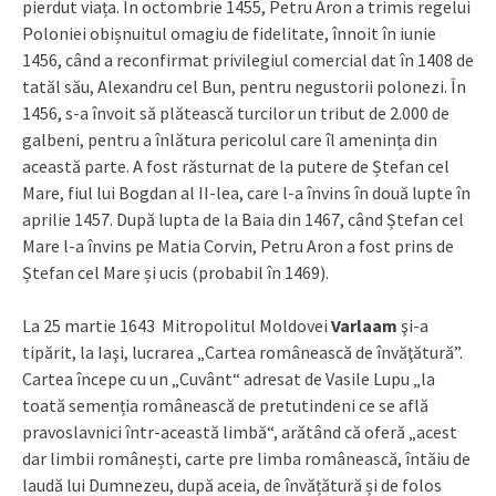
pierdut viața. În octombrie 1455, Petru Aron a trimis regelui
Poloniei obișnuitul omagiu de fidelitate, înnoit în iunie
1456, când a reconfirmat privilegiul comercial dat în 1408 de
tatăl său, Alexandru cel Bun, pentru negustorii polonezi. În
1456, s-a învoit să plătească turcilor un tribut de 2.000 de
galbeni, pentru a înlătura pericolul care îl amenința din
această parte. A fost răsturnat de la putere de Ștefan cel
Mare, fiul lui Bogdan al II-lea, care l-a învins în două lupte în
aprilie 1457. După lupta de la Baia din 1467, când Ștefan cel
Mare l-a învins pe Matia Corvin, Petru Aron a fost prins de
Ștefan cel Mare și ucis (probabil în 1469).
La 25 martie 1643 Mitropolitul Moldovei
Varlaam
şi-a
tipărit, la Iaşi, lucrarea „Cartea românească de învăţătură”.
Cartea începe cu un „Cuvânt“ adresat de Vasile Lupu „la
toată semenția românească de pretutindeni ce se află
pravoslavnici într-această limbă“, arătând că oferă „acest
dar limbii românești, carte pre limba românească, întăiu de
laudă lui Dumnezeu, după aceia, de învățătură și de folos