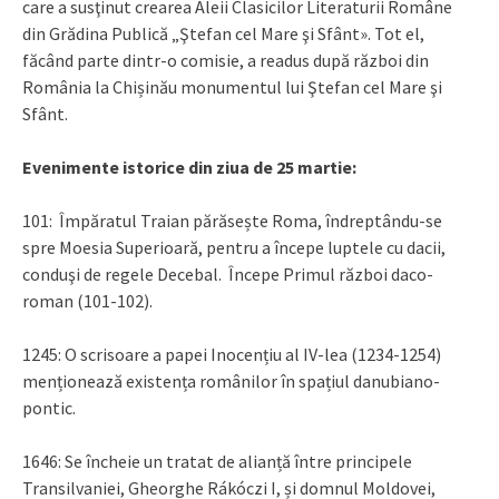
care a susţinut crearea Aleii Clasicilor Literaturii Române
din Grădina Publică „Ştefan cel Mare şi Sfânt». Tot el,
făcând parte dintr-o comisie, a readus după război din
România la Chișinău monumentul lui Ştefan cel Mare şi
Sfânt.
Evenimente istorice din ziua de 25 martie:
101: Împăratul Traian părăsește Roma, îndreptându-se
spre Moesia Superioară, pentru a începe luptele cu dacii,
conduşi de regele Decebal. Începe Primul război daco-
roman (101-102).
1245: O scrisoare a papei Inocențiu al IV-lea (1234-1254)
menționează existența românilor în spațiul danubiano-
pontic.
1646: Se încheie un tratat de alianță între principele
Transilvaniei, Gheorghe Rákóczi I, și domnul Moldovei,