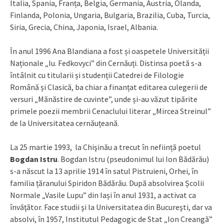
Italia, Spania, Franța, Belgia, Germania, Austria, Olanda,
Finlanda, Polonia, Ungaria, Bulgaria, Brazilia, Cuba, Turcia,
Siria, Grecia, China, Japonia, Israel, Albania.
În anul 1996 Ana Blandiana a fost și oaspetele Universității
Naționale „Iu. Fedkovyci” din Cernăuți. Distinsa poetă s-a
întâlnit cu titularii și studenții Catedrei de Filologie
Română și Clasică, ba chiar a finanțat editarea culegerii de
versuri „Mănăstire de cuvinte”, unde și-au văzut tipărite
primele poezii membrii Cenaclului literar „Mircea Streinul”
de la Universitatea cernăuțeană.
La 25 martie 1993, la Chişinău a trecut în neființă poetul
Bogdan Istru
. Bogdan Istru (pseudonimul lui Ion Bădărău)
s-a născut la 13 aprilie 1914 în satul Pistruieni, Orhei, în
familia țăranului Spiridon Bădărău. După absolvirea Școlii
Normale „Vasile Lupu” din Iași în anul 1931, a activat ca
învăţător. Face studii şi la Universitatea din Bucureşti, dar va
absolvi, în 1957, Institutul Pedagogic de Stat „Ion Creangă”