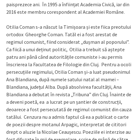
paisprezece ani. În 1995 a înființat Academia Civică, iar din
2016 este membru corespondent al Academiei Române.
Otilia Coman s-a născut la Timișoara și este fiica preotului
ortodox Gheorghe Coman. Tatăl ei a fost arestat de
regimul comunist, fiind considerat „dușman al poporului”.
Ca fiică a unui deținut politic, Otilia a trebuit să aștepte
patru ani până când autoritățile comuniste i-au permis
înscrierea la Facultatea de Filologie din Cluj. Pentru a ocoli
persecuțiile regimului, Otilia Coman și-a luat pseudonimul
Ana Blandiana, după numele satului natal al mamei –
Blandiana, județul Alba. După absolvirea facultății, Ana
Blandiana a debutat în revista „Tribuna” din Cluj. Înainte de
a deveni poetă, ea a lucrat pe un șantier de construcții,
deoarece a fost persecutată de regimul comunist din cauza
tatălui. Cenzura nu a admis faptul că ea a publicat o carte
de poezii despre motanul Arpagic, interpretat de cititori
drept o aluzie la Nicolae Ceaușescu. Poeziile ei interzise au
fost difuzate în mii de exemplare, scrise de mână de către