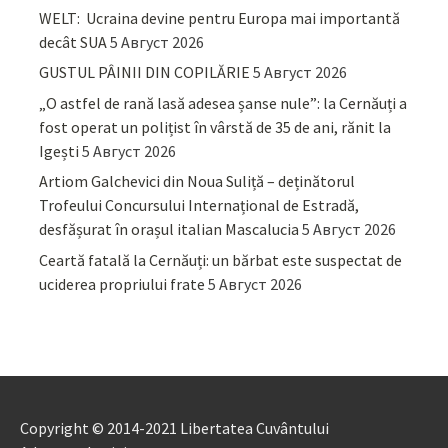
WELT: Ucraina devine pentru Europa mai importantă
decât SUA
5 Август 2026
GUSTUL PÂINII DIN COPILĂRIE
5 Август 2026
„O astfel de rană lasă adesea șanse nule”: la Cernăuți a
fost operat un polițist în vârstă de 35 de ani, rănit la
Igești
5 Август 2026
Artiom Galchevici din Noua Suliță – deținătorul
Trofeului Concursului Internațional de Estradă,
desfășurat în orașul italian Mascalucia
5 Август 2026
Ceartă fatală la Cernăuți: un bărbat este suspectat de
uciderea propriului frate
5 Август 2026
Copyright © 2014-2021 Libertatea Cuvântului