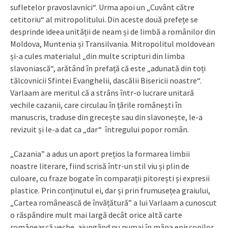
sufletelor pravoslavnici“. Urma apoi un „Cuvânt către
cetitoriu“ al mitropolitului. Din aceste două prefețe se
desprinde ideea unității de neam și de limbă a românilor din
Moldova, Muntenia și Transilvania. Mitropolitul moldovean
și-a cules materialul „din multe scripturi din limba
slavoniască“, arătând în prefață că este „adunată din toți
tălcovnicii Sfintei Evanghelii, dascălii Bisericii noastre“.
Varlaam are meritul că a strâns într-o lucrare unitară
vechile cazanii, care circulau în țările românești în
manuscris, traduse din grecește sau din slavonește, le-a
revizuit și le-a dat ca „dar“ întregului popor român.
„Cazania” a adus un aport prețios la formarea limbii
noastre literare, fiind scrisă într-un stil viu și plin de
culoare, cu fraze bogate în comparații pitorești și expresii
plastice. Prin conținutul ei, dar și prin frumusețea graiului,
„Cartea românească de învățătură” a lui Varlaam a cunoscut
o răspândire mult mai largă decât orice altă carte
românească veche, ajungând nu numai în mâna episcopilor