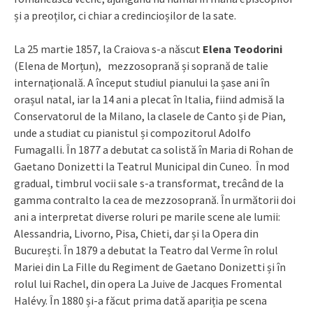
și a preoților, ci chiar a credincioșilor de la sate.
La 25 martie 1857, la Craiova s-a născut
Elena Teodorini
(Elena de Morțun), mezzosoprană și soprană de talie
internațională. A început studiul pianului la șase ani în
orașul natal, iar la 14 ani a plecat în Italia, fiind admisă la
Conservatorul de la Milano, la clasele de Canto și de Pian,
unde a studiat cu pianistul și compozitorul Adolfo
Fumagalli. În 1877 a debutat ca solistă în Maria di Rohan de
Gaetano Donizetti la Teatrul Municipal din Cuneo. În mod
gradual, timbrul vocii sale s-a transformat, trecând de la
gamma contralto la cea de mezzosoprană. În următorii doi
ani a interpretat diverse roluri pe marile scene ale lumii:
Alessandria, Livorno, Pisa, Chieti, dar și la Opera din
București. În 1879 a debutat la Teatro dal Verme în rolul
Mariei din La Fille du Regiment de Gaetano Donizetti și în
rolul lui Rachel, din opera La Juive de Jacques Fromental
Halévy. În 1880 și-a făcut prima dată apariția pe scena