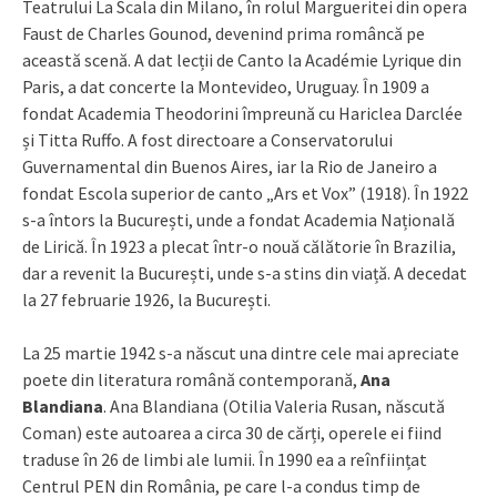
Teatrului La Scala din Milano, în rolul Margueritei din opera
Faust de Charles Gounod, devenind prima româncă pe
această scenă. A dat lecții de Canto la Académie Lyrique din
Paris, a dat concerte la Montevideo, Uruguay. În 1909 a
fondat Academia Theodorini împreună cu Hariclea Darclée
și Titta Ruffo. A fost directoare a Conservatorului
Guvernamental din Buenos Aires, iar la Rio de Janeiro a
fondat Escola superior de canto „Ars et Vox” (1918). În 1922
s-a întors la București, unde a fondat Academia Națională
de Lirică. În 1923 a plecat într-o nouă călătorie în Brazilia,
dar a revenit la București, unde s-a stins din viață. A decedat
la 27 februarie 1926, la București.
La 25 martie 1942 s-a născut una dintre cele mai apreciate
poete din literatura română contemporană,
Ana
Blandiana
. Ana Blandiana (Otilia Valeria Rusan, născută
Coman) este autoarea a circa 30 de cărți, operele ei fiind
traduse în 26 de limbi ale lumii. În 1990 ea a reînființat
Centrul PEN din România, pe care l-a condus timp de