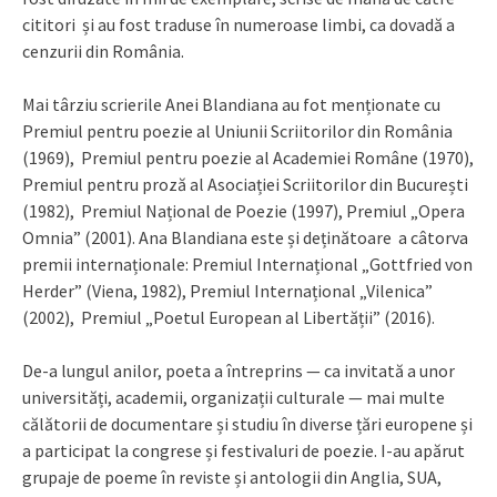
cititori și au fost traduse în numeroase limbi, ca dovadă a
cenzurii din România.
Mai târziu scrierile Anei Blandiana au fot menționate cu
Premiul pentru poezie al Uniunii Scriitorilor din România
(1969), Premiul pentru poezie al Academiei Române (1970),
Premiul pentru proză al Asociației Scriitorilor din București
(1982), Premiul Național de Poezie (1997), Premiul „Opera
Omnia” (2001). Ana Blandiana este și deținătoare a câtorva
premii internaționale: Premiul Internațional „Gottfried von
Herder” (Viena, 1982), Premiul Internațional „Vilenica”
(2002), Premiul „Poetul European al Libertății” (2016).
De-a lungul anilor, poeta a întreprins — ca invitată a unor
universități, academii, organizații culturale — mai multe
călătorii de documentare și studiu în diverse țări europene și
a participat la congrese și festivaluri de poezie. I-au apărut
grupaje de poeme în reviste și antologii din Anglia, SUA,