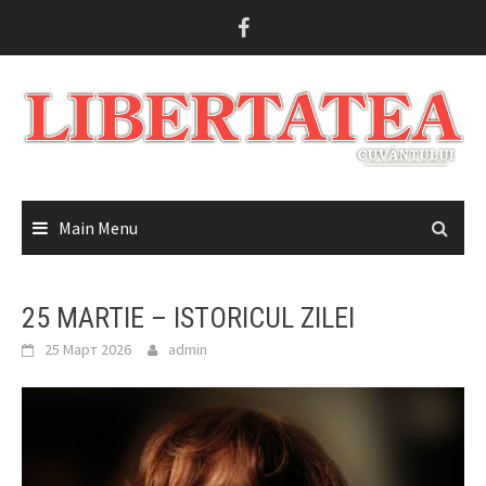
Skip
to
content
Main Menu
25 MARTIE – ISTORICUL ZILEI
25 Март 2026
admin