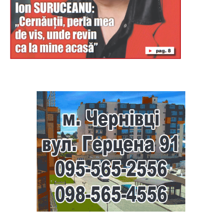
Буковина