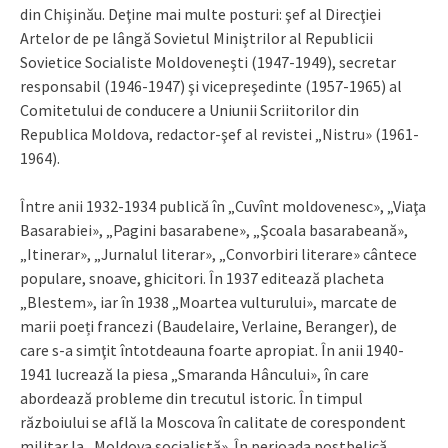
din Chişinău. Deţine mai multe posturi: şef al Direcţiei
Artelor de pe lângă Sovietul Miniştrilor al Republicii
Sovietice Socialiste Moldoveneşti (1947-1949), secretar
responsabil (1946-1947) şi vicepreşedinte (1957-1965) al
Comitetului de conducere a Uniunii Scriitorilor din
Republica Moldova, redactor-şef al revistei „Nistru» (1961-
1964).
Între anii 1932-1934 publică în „Cuvînt moldovenesc», „Viaţa
Basarabiei», „Pagini basarabene», „Şcoala basarabeană»,
„Itinerar», „Jurnalul literar», „Convorbiri literare» cântece
populare, snoave, ghicitori. În 1937 editează placheta
„Blestem», iar în 1938 „Moartea vulturului», marcate de
marii poeți francezi (Baudelaire, Verlaine, Beranger), de
care s-a simţit întotdeauna foarte apropiat. În anii 1940-
1941 lucrează la piesa „Smaranda Hâncului», în care
abordează probleme din trecutul istoric. În timpul
războiului se află la Moscova în calitate de corespondent
militar la „Moldova socialistă». În perioada postbelică