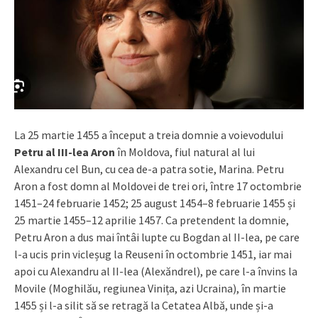
La 25 martie 1455 a început a treia domnie a voievodului
Petru al III-lea Aron
în Moldova, fiul natural al lui
Alexandru cel Bun, cu cea de-a patra sotie, Marina. Petru
Aron a fost domn al Moldovei de trei ori, între 17 octombrie
1451–24 februarie 1452; 25 august 1454–8 februarie 1455 și
25 martie 1455–12 aprilie 1457. Ca pretendent la domnie,
Petru Aron a dus mai întâi lupte cu Bogdan al II-lea, pe care
l-a ucis prin vicleșug la Reuseni în octombrie 1451, iar mai
apoi cu Alexandru al II-lea (Alexăndrel), pe care l-a învins la
Movile (Moghilău, regiunea Vinița, azi Ucraina), în martie
1455 și l-a silit să se retragă la Cetatea Albă, unde și-a