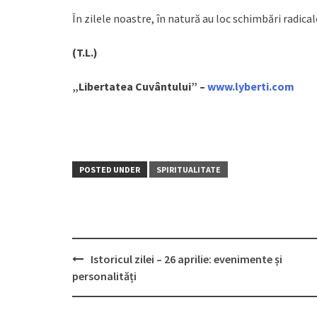
În zilele noastre, în natură au loc schimbări radica
(
T.L.)
„Libertatea Cuvântului” –
www.lyberti.com
POSTED UNDER
SPIRITUALITATE
Istoricul zilei – 26 aprilie: evenimente și
Post
personalități
navigation