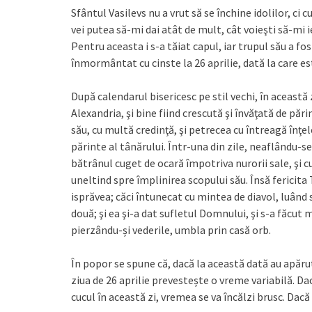
Sfântul Vasilevs nu a vrut să se închine idolilor, ci 
vei putea să-mi dai atât de mult, cât voieşti să-mi 
Pentru aceasta i s-a tăiat capul, iar trupul său a fo
înmormântat cu cinste la 26 aprilie, dată la care es
După calendarul bisericesc pe stil vechi, în aceast
Alexandria, şi bine fiind crescută şi învăţată de părin
său, cu multă credinţă, şi petrecea cu întreagă înţele
părinte al tânărului. Într-una din zile, neaflându-se
bătrânul cuget de ocară împotriva nurorii sale, şi 
uneltind spre împlinirea scopului său. Însă fericit
isprăvea; căci întunecat cu mintea de diavol, luând s
două; şi ea şi-a dat sufletul Domnului, şi s-a făcut 
pierzându-și vederile, umbla prin casă orb.
În popor se spune că, dacă la această dată au apărut
ziua de 26 aprilie prevestește o vreme variabilă. Da
cucul în această zi, vremea se va încălzi brusc. Dacă 