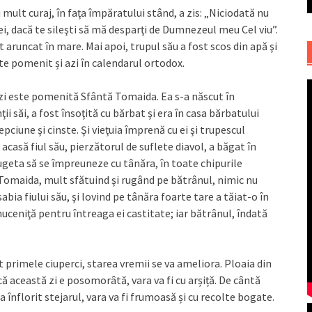
cu mult curaj, în faţa împăratului stând, a zis: „Niciodată nu
iei, dacă te sileşti să mă desparţi de Dumnezeul meu Cel viu”.
st aruncat în mare. Mai apoi, trupul său a fost scos din apă şi
te pomenit și azi în calendarul ortodox.
ă zi este pomenită Sfântă Tomaida. Ea s-a născut în
ţii săi, a fost însoţită cu bărbat şi era în casa bărbatului
pciune şi cinste. Şi vieţuia împrenă cu ei şi trupescul
 acasă fiul său, pierzătorul de suflete diavol, a băgat în
cugeta să se împreuneze cu tânăra, în toate chipurile
a Tomaida, mult sfătuind şi rugând pe bătrânul, nimic nu
abia fiului său, şi lovind pe tânăra foarte tare a tăiat-o în
muceniţă pentru întreaga ei castitate; iar bătrânul, îndată
 primele ciuperci, starea vremii se va ameliora. Ploaia din
că această zi e posomorâtă, vara va fi cu arșiță. De cântă
a înflorit stejarul, vara va fi frumoasă și cu recolte bogate.