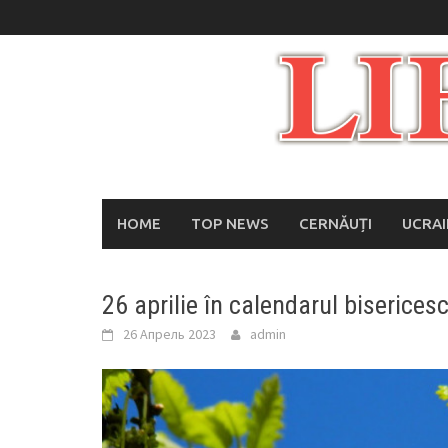
Skip
to
content
HOME
TOP NEWS
CERNĂUȚI
UCRA
26 aprilie în calendarul bisericesc
26 Апрель 2023
admin