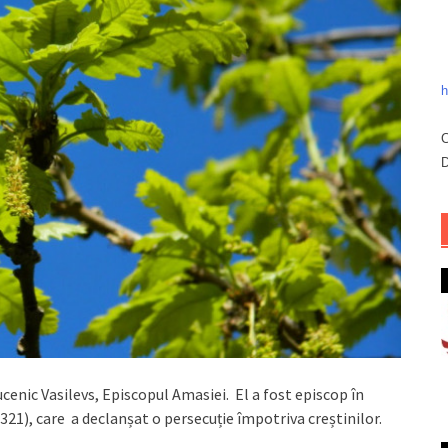
h
C
D
Mucenic Vasilevs, Episcopul Amasiei. El a fost episcop în
321), care a declanșat o persecuție împotriva creștinilor.