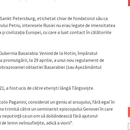
 Sankt Petersburg, etichetat chiar de fondatorul său ca
arului Petru, interesele Rusiei nu erau legate de imensitatea
a și civilizația Europei, cu care a luat contact în călătoriile
, Gubernia Basarabia. Venind de la Hotin, împăratul
zia promulgării, la 29 aprilie, a unui nou regulament de
obrazovaniei oblastiei Basarabiei (sau Așezământul
21, a fost ucis de către eteriști lângă Târgoviște.
olo Paganini, considerat un geniu al arcușului, fără egal în
a trimisă către un seminarist episcopului Genovei în care
 cu neputinţă ca un om să dobândească fără ajutorul
de lemn neînsufleţite, adică a viorii”.