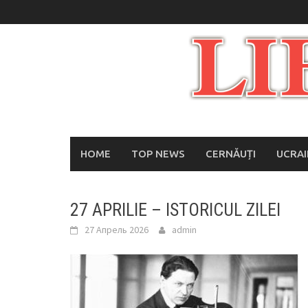
Skip
to
content
HOME
TOP NEWS
CERNĂUȚI
UCRA
27 APRILIE – ISTORICUL ZILEI
27 Апрель 2026
admin