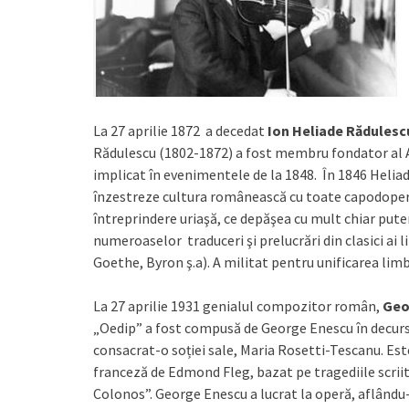
La 27 aprilie 1872 a decedat
Ion Heliade Rădulesc
Rădulescu (1802-1872) a fost membru fondator al 
implicat în evenimentele de la 1848. În 1846 Heliad
înzestreze cultura românească cu toate capodoperele
întreprindere uriaşă, ce depăşea cu mult chiar puter
numeroaselor traduceri şi prelucrări din clasici ai l
Goethe, Byron ş.a). A militat pentru unificarea limb
La 27 aprilie 1931 genialul compozitor român,
Geo
„Oedip” a fost compusă de George Enescu în decurs
consacrat-o soției sale, Maria Rosetti-Tescanu. Este
franceză de Edmond Fleg, bazat pe tragediile scriit
Colonos”. George Enescu a lucrat la operă, aflându-s