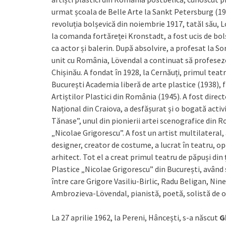
urmat școala de Belle Arte la Sankt Petersburg (19
revoluția bolșevică din noiembrie 1917, tatăl său, L
la comanda fortăreței Kronstadt, a fost ucis de bolș
ca actor și balerin. După absolvire, a profesat la So
unit cu România, Lövendal a continuat să profeseze î
Chișinău. A fondat în 1928, la Cernăuți, primul teat
București Academia liberă de arte plastice (1938), 
Artiștilor Plastici din România (1945). A fost direct
Național din Craiova, a desfășurat și o bogată acti
Tănase”, unul din pionierii artei scenografice din R
„Nicolae Grigorescu”. A fost un artist multilateral,
designer, creator de costume, a lucrat în teatru, oper
arhitect. Tot el a creat primul teatru de păpuși din 
Plastice „Nicolae Grigorescu” din București, având 
între care Grigore Vasiliu-Birlic, Radu Beligan, Nin
Ambrozieva-Lövendal, pianistă, poetă, solistă de op
La 27 aprilie 1962, la Pereni, Hâncești, s-a născut
G