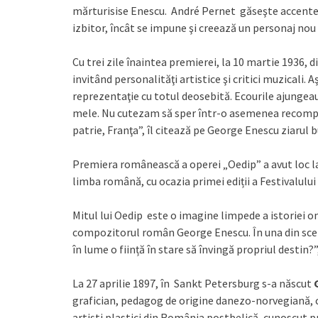
mărturisise Enescu. André Pernet găseşte accente a
izbitor, încât se impune şi creează un personaj nou şi
Cu trei zile înaintea premierei, la 10 martie 1936, 
invitând personalităţi artistice şi critici muzicali.
reprezentaţie cu totul deosebită. Ecourile ajungeau
mele. Nu cutezam să sper într-o asemenea recompens
patrie, Franţa”, îl citează pe George Enescu ziarul 
Premiera românească a operei „Oedip” a avut loc la
limba română, cu ocazia primei ediții a Festivalulu
Mitul lui Oedip este o imagine limpede a istoriei om
compozitorul român George Enescu. În una din scen
în lume o ființă în stare să învingă propriul destin?
La 27 aprilie 1897, în Sankt Petersburg s-a născut
grafician, pedagog de origine danezo-norvegiană, c
artiști plastici din România postbelică, cunoscut pr