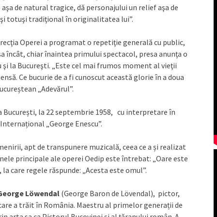
şa de natural tragice, dă personajului un relief aşa de
 totuşi tradiţional în originalitatea lui”.
direcţia Operei a programat o repetiţie generală cu public,
 Aşa încât, chiar înaintea primului spectacol, presa anunţa o
 şi la Bucureşti. „Este cel mai frumos moment al vieţii
ă. Ce bucurie de a fi cunoscut această glorie în a doua
bucureștean „Adevărul”.
 București, la 22 septembrie 1958, cu interpretare în
i Internațional „George Enescu”.
enirii, apt de transpunere muzicală, ceea ce a și realizat
ele principale ale operei Oedip este întrebat: „Oare este
”, la care regele răspunde: „Acesta este omul”.
George Löwendal
(George Baron de Lövendal), pictor,
are a trăit în România. Maestru al primelor generații de
in arta sa ca Pictorul Bucovinei și al țăranului român. A