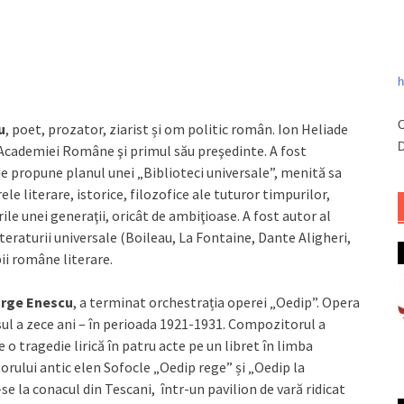
h
C
u
, poet, prozator, ziarist și om politic român. Ion Heliade
D
Academiei Române şi primul său preşedinte. A fost
e propune planul unei „Biblioteci universale”, menită sa
 literare, istorice, filozofice ale tuturor timpurilor,
ile unei generaţii, oricât de ambiţioase. A fost autor al
iteraturii universale (Boileau, La Fontaine, Dante Aligheri,
ii române literare.
rge Enescu
, a terminat orchestrația operei „Oedip”. Opera
ul a zece ani – în perioada 1921-1931. Compozitorul a
 o tragedie lirică în patru acte pe un libret în limba
orului antic elen Sofocle „Oedip rege” și „Oedip la
e la conacul din Tescani, într-un pavilion de vară ridicat