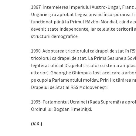
1867: Întemeierea Imperiului Austro-Ungar, Franz Jo
Ungariei și a aprobat Legea privind încorporarea T
funcționat până la Primul Război Mondial, când a pi
devenit state independente, iar celelalte teritorii 
structurii demografice.
1990: Adoptarea tricolorului ca drapel de stat în 
tricolorul ca drapel de stat. La Prima Sesiune a So
legiferat oficial Drapelul tricolor cu stema ampla
ulterior). Gheorghe Ghimpu a fost acel care a arbora
pe cupola Parlamentului moldav. Prin Hotărârea nr.
Drapelul de Stat al RSS Moldovenești.
1995: Parlamentul Ucrainei (Rada Supremă) a aprob
Ordinul lui Bogdan Hmelnițki.
(V.K.)