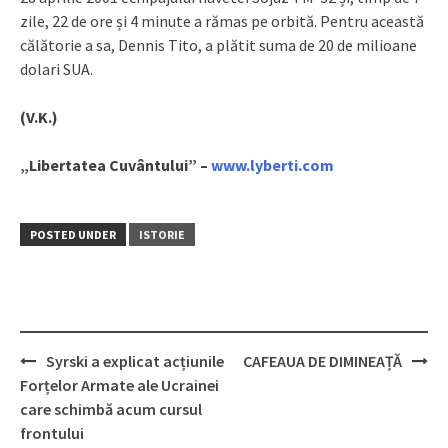
zile, 22 de ore și 4 minute a rămas pe orbită. Pentru această
călătorie a sa, Dennis Tito, a plătit suma de 20 de milioane
dolari SUA.
(V.K.)
„Libertatea Cuvântului” –
www.lyberti.com
POSTED UNDER
ISTORIE
Syrski a explicat acțiunile
CAFEAUA DE DIMINEAȚĂ
Post
Forțelor Armate ale Ucrainei
navigation
care schimbă acum cursul
frontului