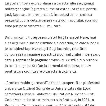
lui Ștefan, forța extraordinară a caracterului său, geniul
militar; conține înșirarea numelor oștenilor căzuți pentru
țară, fapt care impresionează. În același timp, cronica
prezintă puține detalii despre viața domnitorului, accentul
fiind pus pe activitatea lui militară.
Din cronică nu lipsește portretul lui Ștefan cel Mare, mai
ales acțiunile pline de cruzime ale acestuia, pe care autorul
le consideră fapte vitejești. Deși laconice, relatările
conturează o imagine sugestivă a domnitorului. Interesant
este şi faptul că în paginile cronicii nu există nici o referire
la contribuția lui Ștefan la domeniul bisericesc, motiv
pentru care cronica are o caracteristică laică.
„Cronica moldo-germană” a fost descoperită de profesorul
universitar Olgierd Górka de la Universitatea din Lvov,
cercetând Arhivele Bibliotecii de Stat din München. Tot
Gorka va publica acest manuscris la Cracovia, în 1931. În
România „Cronica moldo-germană” a fost publicată de I.