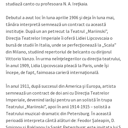
studiază canto cu profesoara N. A. Ireţkaia.
Debutul a avut loc în luna aprilie 1906 şi deja în luna mai,
tânăra interpretă semnează un contract cu această
instituţie. După un an petrecut la Teatrul „Mariinski”,
Direcţia Teatrelor Imperiale îi oferă Lidiei Lipcovscaia o
bursă de studii în Italia, unde se perfecţionează la „Scala”
din Milano, studiind repertoriul de belcanto cu dirijorul
Vittorio Vanzo. În urma neînţelegerilor cu direcţia teatrului,
în anul 1909, Lidia Lipcovscaia pleacă la Paris, unde îşi
începe, de fapt, faimoasa carieră internaţională.
În anul 1911, după succesul din America şi Europa, artista
semnează un contract de doi ani cu Direcţia Teatrelor
Imperiale, devenind iarăşi pentru un an solistă în trupa
Teatrului „Mariinski”, apoi în anii 1914-1915 – solistă a
Teatrului muzical-dramatic din Petersburg. În această
perioadă interpreta cântă alături de: Feodor Șaleapin, D.
Smirnov şi Baklanov la Sankt Petersburg; este invitata lui S.