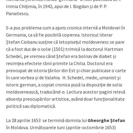
Irimia Chițimia, în 1942, apoi de I. Bogdan și de P. P.
Panaitescu.
S-a pus problema cum a ajuns cronica internă a Moldovei în
Germania, ca să fie posibilă copierea. Istoricul literar
Ștefan Ciobanu susține că letopisețul moldovenesc se pare
că a fost dus de o solie (1501) trimisă la doctorul Hartman
Schedel, pe vremea când Ștefan era bolnav de diabet și
resimțea efectele rănii primite la Chilia. Doctorul era
preocupat de istoria țărilor din Est și chiar publicase o carte
în care vorbea și de Valahia. H. Schedel, medic, umanist şi
istoric german, a copiat cronica pusă la dispoziție de solia
moldovenească, traducând-o. Lectura acestor pagini relevă
absența preocupărilor artistice, având doar funcționalitate
politică sau diplomatică.
La 28 aprilie 1653 se termină domnia lui
Gheorghe Ştefan
în Moldova. Următoarele luni (aprilie-octombrie 1653)