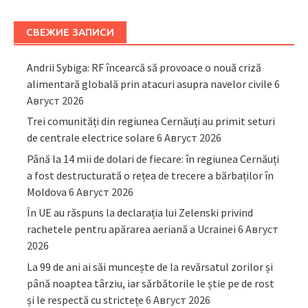
СВЕЖИЕ ЗАПИСИ
Andrii Sybiga: RF încearcă să provoace o nouă criză
alimentară globală prin atacuri asupra navelor civile
6
Август 2026
Trei comunități din regiunea Cernăuți au primit seturi
de centrale electrice solare
6 Август 2026
Până la 14 mii de dolari de fiecare: în regiunea Cernăuți
a fost destructurată o rețea de trecere a bărbaților în
Moldova
6 Август 2026
În UE au răspuns la declarația lui Zelenski privind
rachetele pentru apărarea aeriană a Ucrainei
6 Август
2026
La 99 de ani ai săi muncește de la revărsatul zorilor și
până noaptea târziu, iar sărbătorile le știe pe de rost
și le respectă cu strictețe
6 Август 2026