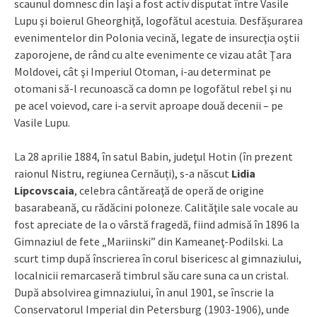
scaunul domnesc din Iaşi a fost activ disputat între Vasile
Lupu şi boierul Gheorghiţă, logofătul acestuia. Desfăşurarea
evenimentelor din Polonia vecină, legate de insurecţia oştii
zaporojene, de rând cu alte evenimente ce vizau atât Ţara
Moldovei, cât şi Imperiul Otoman, i-au determinat pe
otomani să-l recunoască ca domn pe logofătul rebel şi nu
pe acel voievod, care i-a servit aproape două decenii – pe
Vasile Lupu.
La 28 aprilie 1884, în satul Babin, judeţul Hotin (în prezent
raionul Nistru, regiunea Cernăuți), s-a născut
Lidia
Lipcovscaia
, celebra cântăreaţă de operă de origine
basarabeană, cu rădăcini poloneze. Calităţile sale vocale au
fost apreciate de la o vârstă fragedă, fiind admisă în 1896 la
Gimnaziul de fete „Mariinski” din Kameaneţ-Podilski. La
scurt timp după înscrierea în corul bisericesc al gimnaziului,
localnicii remarcaseră timbrul său care suna ca un cristal.
După absolvirea gimnaziului, în anul 1901, se înscrie la
Conservatorul Imperial din Petersburg (1903-1906), unde