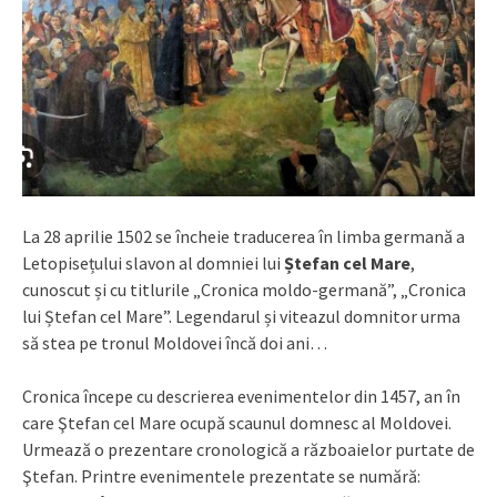
La 28 aprilie 1502 se încheie traducerea în limba germană a
Letopisețului slavon al domniei lui
Ștefan cel Mare
,
cunoscut și cu titlurile „Cronica moldo-germană”, „Cronica
lui Ștefan cel Mare”. Legendarul și viteazul domnitor urma
să stea pe tronul Moldovei încă doi ani…
Cronica începe cu descrierea evenimentelor din 1457, an în
care Ştefan cel Mare ocupă scaunul domnesc al Moldovei.
Urmează o prezentare cronologică a războaielor purtate de
Ştefan. Printre evenimentele prezentate se numără: