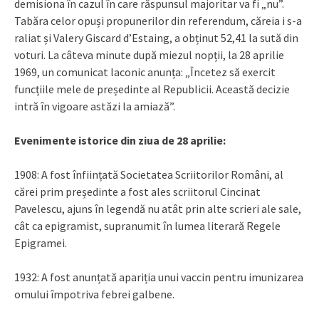
demisiona în cazul în care răspunsul majoritar va fi „nu”.
Tabăra celor opuși propunerilor din referendum, căreia i s-a
raliat și Valery Giscard d’Estaing, a obținut 52,41 la sută din
voturi. La câteva minute după miezul nopții, la 28 aprilie
1969, un comunicat laconic anunța: „Încetez să exercit
funcțiile mele de președinte al Republicii. Această decizie
intră în vigoare astăzi la amiază”.
Evenimente istorice din ziua de 28 aprilie:
1908: A fost înființată Societatea Scriitorilor Români, al
cărei prim președinte a fost ales scriitorul Cincinat
Pavelescu, ajuns în legendă nu atât prin alte scrieri ale sale,
cât ca epigramist, supranumit în lumea literară Regele
Epigramei.
1932: A fost anunțată apariția unui vaccin pentru imunizarea
omului împotriva febrei galbene.