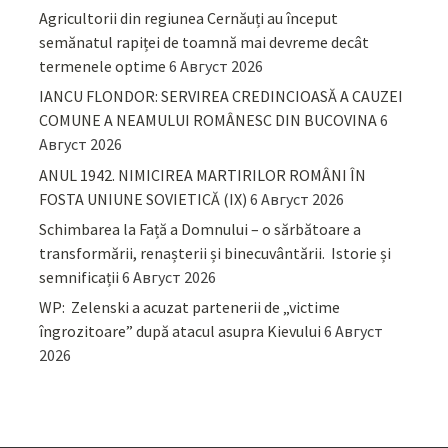
Agricultorii din regiunea Cernăuți au început
semănatul rapiței de toamnă mai devreme decât
termenele optime
6 Август 2026
IANCU FLONDOR: SERVIREA CREDINCIOASĂ A CAUZEI
COMUNE A NEAMULUI ROMÂNESC DIN BUCOVINA
6
Август 2026
ANUL 1942. NIMICIREA MARTIRILOR ROMÂNI ÎN
FOSTA UNIUNE SOVIETICĂ (IX)
6 Август 2026
Schimbarea la Față a Domnului – o sărbătoare a
transformării, renașterii și binecuvântării. Istorie și
semnificații
6 Август 2026
WP: Zelenski a acuzat partenerii de „victime
îngrozitoare” după atacul asupra Kievului
6 Август
2026