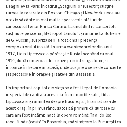
Deaghilev la Paris în cadrul „Stagiunilor ruseşti”; susţine
turnee la teatrele din Boston, Chicago şi New York, unde are
ocazia să cânte în mai multe spectacole alături de
cunoscutul tenor Enrico Caruso. La unul dintre concertele
susţinute pe scena „Metropolitanului”, şi anume La Bohème
de G. Puccini, surpriza serii a fost chiar prezenţa
compozitorului în sală. În urma evenimentelor din anul
1917, Lidia Lipcovscaia părăseşte Rusia.Începând cu anul
1920, după numeroasele turnee prin întreaga lume, se
întoarce în fiecare an acasă, unde susţine o serie de concerte
şi spectacole în oraşele şi satele din Basarabia.
Un important capitol din viaţa sa a fost legat de România,
în special de capitala acesteia. În memoriile sale, Lidia
Lipcovscaia îşi amintea despre Bucureşti: „Eram atrasă de
acest oraş, în primul rând, datorită primirii călduroase cu
care am fost întâmpinată la opera română; în al doilea
rând, fiind născută în Basarabia, mă simţeam la Bucureşti ca