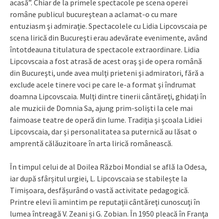
acasă”. Chiar de la primele spectacole pe scena operei
române publicul bucureştean a aclamat-o cu mare
entuziasm şi admiraţie. Spectacolele cu Lidia Lipcovscaia pe
scena lirică din Bucureşti erau adevărate evenimente, având
întotdeauna titulatura de spectacole extraordinare. Lidia
Lipcovscaia a fost atrasă de acest oraş şi de opera română
din Bucureşti, unde avea mulţi prieteni şi admiratori, fără a
exclude acele tinere voci pe care le-a format şi îndrumat
doamna Lipcovscaia. Mulţi dintre tinerii cântăreţi, ghidaţi în
ale muzicii de Domnia Sa, ajung prim-solişti la cele mai
faimoase teatre de operă din lume. Tradiţia şi şcoala Lidiei
Lipcovscaia, dar şi personalitatea sa puternică au lăsat o
amprentă călăuzitoare în arta lirică românească.
În timpul celui de al Doilea Război Mondial se află la Odesa,
iar după sfârșitul urgiei, L. Lipcovscaia se stabilește la
Timișoara, desfășurând o vastă activitate pedagogică.
Printre elevi îi amintim pe reputaţii cântăreţi cunoscuţi în
lumea întreagă V. Zeani și G. Zobian. În 1950 pleacă în Franţa