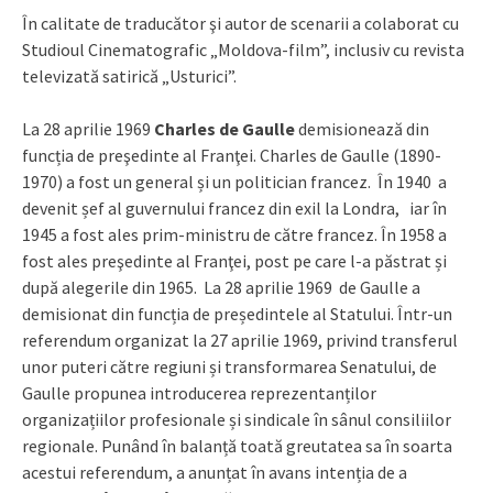
În calitate de traducător şi autor de scenarii a colaborat cu
Studioul Cinematografic „Moldova-film”, inclusiv cu revista
televizată satirică „Usturici”.
La 28 aprilie 1969
Charles de Gaulle
demisionează din
funcția de preşedinte al Franţei. Charles de Gaulle (1890-
1970) a fost un general și un politician francez. În 1940 a
devenit șef al guvernului francez din exil la Londra, iar în
1945 a fost ales prim-ministru de către francez. În 1958 a
fost ales preşedinte al Franţei, post pe care l-a păstrat și
după alegerile din 1965. La 28 aprilie 1969 de Gaulle a
demisionat din funcția de președintele al Statului. Într-un
referendum organizat la 27 aprilie 1969, privind transferul
unor puteri către regiuni și transformarea Senatului, de
Gaulle propunea introducerea reprezentanților
organizațiilor profesionale și sindicale în sânul consiliilor
regionale. Punând în balanță toată greutatea sa în soarta
acestui referendum, a anunțat în avans intenția de a