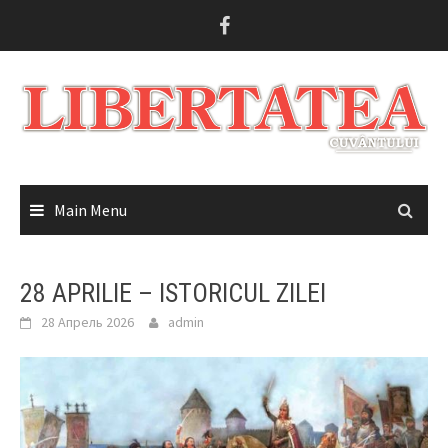
Skip
to
content
Main Menu
28 APRILIE – ISTORICUL ZILEI
28 Апрель 2026
admin