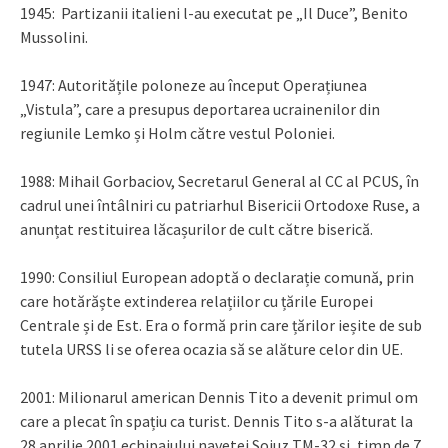
1945: Partizanii italieni l-au executat pe „Il Duce”, Benito
Mussolini.
1947: Autoritățile poloneze au început Operațiunea
„Vistula”, care a presupus deportarea ucrainenilor din
regiunile Lemko și Holm către vestul Poloniei.
1988: Mihail Gorbaciov, Secretarul General al CC al PCUS, în
cadrul unei întâlniri cu patriarhul Bisericii Ortodoxe Ruse, a
anunțat restituirea lăcașurilor de cult către biserică.
1990: Consiliul European adoptă o declarație comună, prin
care hotărăște extinderea relațiilor cu țările Europei
Centrale și de Est. Era o formă prin care țărilor ieșite de sub
tutela URSS li se oferea ocazia să se alăture celor din UE.
2001: Milionarul american Dennis Tito a devenit primul om
care a plecat în spațiu ca turist. Dennis Tito s-a alăturat la
28 aprilie 2001 echipajului navetei Sojuz TM-32 și, timp de 7