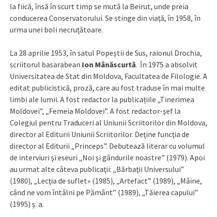
la fiică, însă în scurt timp se mută la Beirut, unde preia
conducerea Conservatorului. Se stinge din viață, în 1958, în
urma unei boli necruțătoare.
La 28 aprilie 1953, în satul Popeștii de Sus, raionul Drochia,
scriitorul basarabean
Ion Mânăscurtă
. În 1975 a absolvit
Universitatea de Stat din Moldova, Facultatea de Filologie. A
editat publicistică, proză, care au fost traduse în mai multe
limbi ale lumii. A fost redactor la publicațiile „Tinerimea
Moldovei”, „Femeia Moldovei”. A fost redactor-şef la
Colegiul pentru Traduceri al Uniunii Scriitorilor din Moldova,
director al Editurii Uniunii Scriitorilor. Deţine funcţia de
director al Editurii „Princeps”. Debutează literar cu volumul
de interviuri şi eseuri „Noi şi gândurile noastre” (1979). Apoi
au urmat alte câteva publicaţii: „Bărbaţii Universului”
(1980), „Lecţia de suflet» (1985), „Artefact” (1989), „Mâine,
când ne vom întâlni pe Pământ” (1989), „Tăierea capului”
(1995) ş. a.