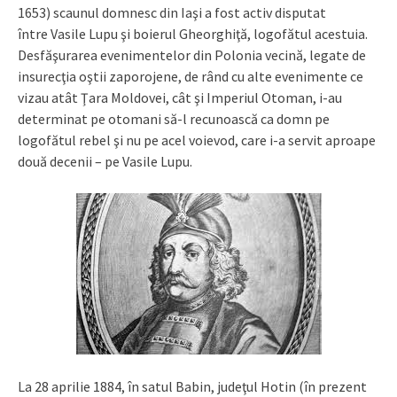
1653) scaunul domnesc din Iaşi a fost activ disputat
între Vasile Lupu şi boierul Gheorghiţă, logofătul acestuia.
Desfăşurarea evenimentelor din Polonia vecină, legate de
insurecţia oştii zaporojene, de rând cu alte evenimente ce
vizau atât Ţara Moldovei, cât şi Imperiul Otoman, i-au
determinat pe otomani să-l recunoască ca domn pe
logofătul rebel şi nu pe acel voievod, care i-a servit aproape
două decenii – pe Vasile Lupu.
La 28 aprilie 1884, în satul Babin, judeţul Hotin (în prezent