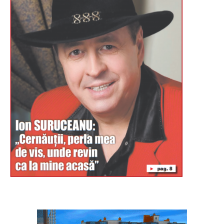
Буковина