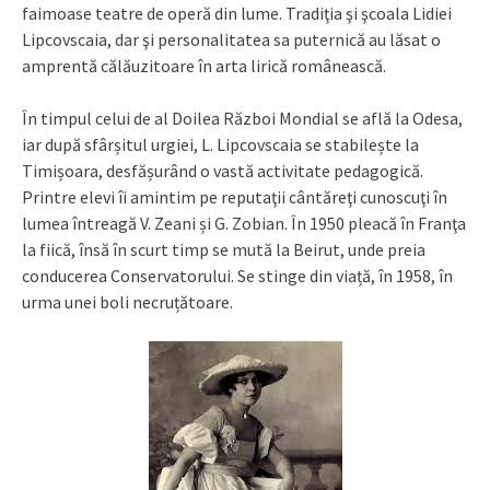
faimoase teatre de operă din lume. Tradiţia şi şcoala Lidiei
Lipcovscaia, dar şi personalitatea sa puternică au lăsat o
amprentă călăuzitoare în arta lirică românească.
În timpul celui de al Doilea Război Mondial se află la Odesa,
iar după sfârșitul urgiei, L. Lipcovscaia se stabilește la
Timișoara, desfășurând o vastă activitate pedagogică.
Printre elevi îi amintim pe reputaţii cântăreţi cunoscuţi în
lumea întreagă V. Zeani și G. Zobian. În 1950 pleacă în Franţa
la fiică, însă în scurt timp se mută la Beirut, unde preia
conducerea Conservatorului. Se stinge din viață, în 1958, în
urma unei boli necruțătoare.