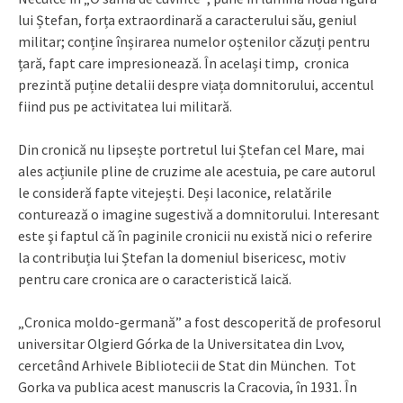
lui Ștefan, forța extraordinară a caracterului său, geniul
militar; conține înșirarea numelor oștenilor căzuți pentru
țară, fapt care impresionează. În același timp, cronica
prezintă puține detalii despre viața domnitorului, accentul
fiind pus pe activitatea lui militară.
Din cronică nu lipsește portretul lui Ștefan cel Mare, mai
ales acțiunile pline de cruzime ale acestuia, pe care autorul
le consideră fapte vitejești. Deși laconice, relatările
conturează o imagine sugestivă a domnitorului. Interesant
este şi faptul că în paginile cronicii nu există nici o referire
la contribuția lui Ștefan la domeniul bisericesc, motiv
pentru care cronica are o caracteristică laică.
„Cronica moldo-germană” a fost descoperită de profesorul
universitar Olgierd Górka de la Universitatea din Lvov,
cercetând Arhivele Bibliotecii de Stat din München. Tot
Gorka va publica acest manuscris la Cracovia, în 1931. În