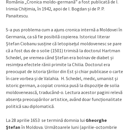
România „Cronica moldo-germană” a fost publicată de I.
Irimia Chițimia, în 1942, apoi de I. Bogdan și de P. P.
Panaitescu.
S-a pus problema cum a ajuns cronica internă a Moldovei în
Germania, ca să fie posibilă copierea. Istoricul literar
Ștefan Ciobanu susține că letopisețul moldovenesc se pare
că a fost dus de o solie (1501) trimisă la doctorul Hartman
Schedel, pe vremea când Ștefan era bolnav de diabet și
resimțea efectele rănii primite la Chilia. Doctorul era
preocupat de istoria țărilor din Est și chiar publicase o carte
în care vorbea și de Valahia. H. Schedel, medic, umanist şi
istoric german, a copiat cronica pusă la dispoziție de solia
moldovenească, traducând-o. Lectura acestor pagini relevă
absența preocupărilor artistice, având doar funcționalitate
politică sau diplomatică.
La 28 aprilie 1653 se termină domnia lui
Gheorghe
Ştefan
în Moldova. Următoarele luni (aprilie-octombrie