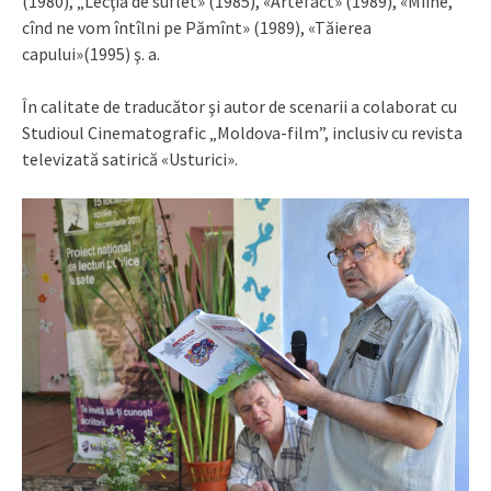
(1980), „Lecţia de suflet» (1985), «Artefact» (1989), «Mîine,
cînd ne vom întîlni pe Pămînt» (1989), «Tăierea
capului»(1995) ş. a.
În calitate de traducător şi autor de scenarii a colaborat cu
Studioul Cinematografic „Moldova-film”, inclusiv cu revista
televizată satirică «Usturici».