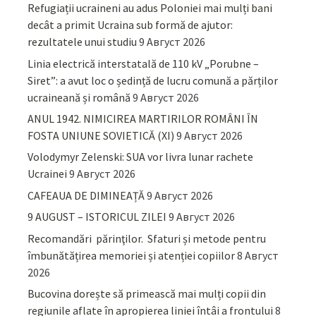
Refugiații ucraineni au adus Poloniei mai mulți bani
decât a primit Ucraina sub formă de ajutor:
rezultatele unui studiu
9 Август 2026
Linia electrică interstatală de 110 kV „Porubne –
Siret”: a avut loc o ședință de lucru comună a părților
ucraineană și română
9 Август 2026
ANUL 1942. NIMICIREA MARTIRILOR ROMÂNI ÎN
FOSTA UNIUNE SOVIETICĂ (XI)
9 Август 2026
Volodymyr Zelenski: SUA vor livra lunar rachete
Ucrainei
9 Август 2026
CAFEAUA DE DIMINEAȚĂ
9 Август 2026
9 AUGUST – ISTORICUL ZILEI
9 Август 2026
Recomandări părinţilor. Sfaturi și metode pentru
îmbunătățirea memoriei și atenției copiilor
8 Август
2026
Bucovina dorește să primească mai mulți copii din
regiunile aflate în apropierea liniei întâi a frontului
8