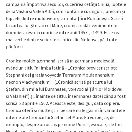
campania împotriva secuilor, cucerirea cetăţii Chilia, luptele
de la Vaslui şi Valea Albă, confruntările cu ungurii, precum şi
luptele dintre moldoveni şi armata Ţării Româneşti. Scrisă
la curtea lui Ștefan cel Mare, cronica redă evenimentele
domniei acestuia cuprinse între anii 1457 și 1499. Este cea
mai veche dintre scrierile istorice din Moldova, păstrate
până azi.
Cronica moldo-germană, scrisă în germana medievală,
având un titlu în limba latină – „Cronica breviter scripta
Stephani dei gratia voyvoda Terrarum Moldannensium
necnon Vlachyensium” („Cronică scrisă pe scurt a lui
Ștefan, din mila lui Dumnezeu, voievod al Țârilor Moldovei
şi Valahiei”) și, înainte de titlu, însemnarea datei când a fost
scrisă 28 aprilie 1502. Aceasta este, desigur, data copierii.
Cronica oferă și multe știri pe care nu le găsim în variantele
interne ale Cronicii lui Stefan cel Mare. Ea vorbește, de
exemplu, despre un ostaș pe nume Purice, evocat și de Ion
Neculce în „O samă de cuvinte”; pune în lumină nouă figura