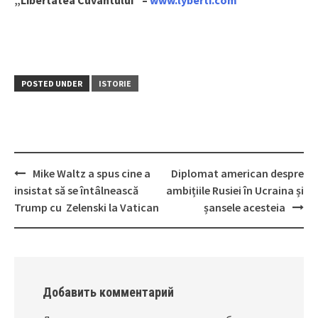
„Libertatea Cuvântului” –
www.lyberti.com
POSTED UNDER
ISTORIE
Mike Waltz a spus cine a
Diplomat american despre
Post
insistat să se întâlnească
ambițiile Rusiei în Ucraina și
navigation
Trump cu Zelenski la Vatican
șansele acesteia
Добавить комментарий