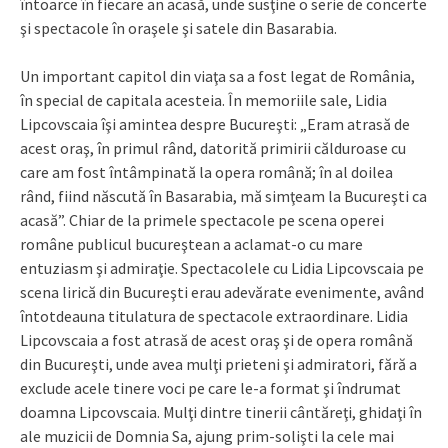
întoarce în fiecare an acasă, unde susţine o serie de concerte
şi spectacole în oraşele şi satele din Basarabia.
Un important capitol din viaţa sa a fost legat de România,
în special de capitala acesteia. În memoriile sale, Lidia
Lipcovscaia îşi amintea despre Bucureşti: „Eram atrasă de
acest oraş, în primul rând, datorită primirii călduroase cu
care am fost întâmpinată la opera română; în al doilea
rând, fiind născută în Basarabia, mă simţeam la Bucureşti ca
acasă”. Chiar de la primele spectacole pe scena operei
române publicul bucureştean a aclamat-o cu mare
entuziasm şi admiraţie. Spectacolele cu Lidia Lipcovscaia pe
scena lirică din Bucureşti erau adevărate evenimente, având
întotdeauna titulatura de spectacole extraordinare. Lidia
Lipcovscaia a fost atrasă de acest oraş şi de opera română
din Bucureşti, unde avea mulţi prieteni şi admiratori, fără a
exclude acele tinere voci pe care le-a format şi îndrumat
doamna Lipcovscaia. Mulţi dintre tinerii cântăreţi, ghidaţi în
ale muzicii de Domnia Sa, ajung prim-solişti la cele mai