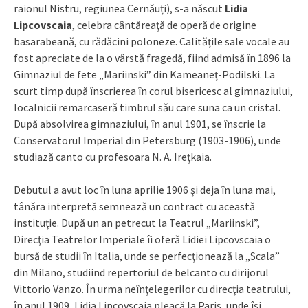
raionul Nistru, regiunea Cernăuți), s-a născut
Lidia
Lipcovscaia
, celebra cântăreaţă de operă de origine
basarabeană, cu rădăcini poloneze. Calităţile sale vocale au
fost apreciate de la o vârstă fragedă, fiind admisă în 1896 la
Gimnaziul de fete „Mariinski” din Kameaneţ-Podilski. La
scurt timp după înscrierea în corul bisericesc al gimnaziului,
localnicii remarcaseră timbrul său care suna ca un cristal.
După absolvirea gimnaziului, în anul 1901, se înscrie la
Conservatorul Imperial din Petersburg (1903-1906), unde
studiază canto cu profesoara N. A. Ireţkaia.
Debutul a avut loc în luna aprilie 1906 şi deja în luna mai,
tânăra interpretă semnează un contract cu această
instituţie. După un an petrecut la Teatrul „Mariinski”,
Direcţia Teatrelor Imperiale îi oferă Lidiei Lipcovscaia o
bursă de studii în Italia, unde se perfecţionează la „Scala”
din Milano, studiind repertoriul de belcanto cu dirijorul
Vittorio Vanzo. În urma neînţelegerilor cu direcţia teatrului,
în anul 1909, Lidia Lipcovscaia pleacă la Paris, unde îşi