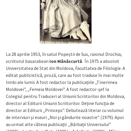
La 28 aprilie 1953, în satul Popeștii de Sus, raionul Drochia,
scriitorul basarabean
Ion Mânăscurtă
. În 1975 a absolvit
Universitatea de Stat din Moldova, Facultatea de Filologie. A
editat publicistică, proză, care au fost traduse în mai multe
limbi ale lumii. A fost redactor la publicațiile „Tinerimea
Moldovei”, „Femeia Moldovei”. A fost redactor-şef la
Colegiul pentru Traduceri al Uniunii Scriitorilor din Moldova,
director al Editurii Uniunii Scriitorilor. Deţine funcţia de
director al Editurii „Princeps”. Debutează literar cu volumul
de interviuri şi eseuri „Noi şi gândurile noastre” (1979). Apoi
au urmat alte câteva publicaţii: „Bărbaţii Universului”