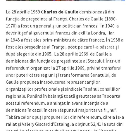
La 28 aprilie 1969
Charles de Gaulle
demisionează din
funcția de preşedinte al Franţei. Charles de Gaulle (1890-
1970) a fost un general și un politician francez. În 1940 a
devenit șef al guvernului francez din exil la Londra, iar
în 1945 a fost ales prim-ministru de către francez. În 1958 a
fost ales preşedinte al Franţei, post pe care l-a păstrat și
după alegerile din 1965. La 28 aprilie 1969 de Gaulle a
demisionat din funcția de președintele al Statului. Într-un
referendum organizat la 27 aprilie 1969, privind transferul
unor puteri către regiuni și transformarea Senatului, de
Gaulle propunea introducerea reprezentanților
organizațiilor profesionale și sindicale în sânul consiliilor
regionale. Punând în balanță toată greutatea sa în soarta
acestui referendum, a anunțat în avans intenția de a
demisiona în cazul în care răspunsul majoritar va fi „nu”.
Tabăra celor opuși propunerilor din referendum, căreia i s-a
raliat și Valery Giscard d’Estaing, a obținut 52,41 la sută din
voturi. La câteva minute după miezul nopții, la 28 aprilie