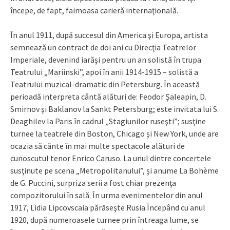
începe, de fapt, faimoasa carieră internaţională.
În anul 1911, după succesul din America şi Europa, artista
semnează un contract de doi ani cu Direcţia Teatrelor
Imperiale, devenind iarăşi pentru un an solistă în trupa
Teatrului „Mariinski”, apoi în anii 1914-1915 – solistă a
Teatrului muzical-dramatic din Petersburg. În această
perioadă interpreta cântă alături de: Feodor Șaleapin, D.
Smirnov şi Baklanov la Sankt Petersburg; este invitata lui S.
Deaghilev la Paris în cadrul „Stagiunilor ruseşti”; susţine
turnee la teatrele din Boston, Chicago şi New York, unde are
ocazia să cânte în mai multe spectacole alături de
cunoscutul tenor Enrico Caruso. La unul dintre concertele
susţinute pe scena „Metropolitanului”, şi anume La Bohème
de G. Puccini, surpriza serii a fost chiar prezenţa
compozitorului în sală. În urma evenimentelor din anul
1917, Lidia Lipcovscaia părăseşte Rusia.Începând cu anul
1920, după numeroasele turnee prin întreaga lume, se