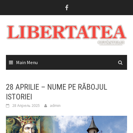
Skip
to
content
Main Menu
28 APRILIE – NUME PE RĂBOJUL
ISTORIEI
28 Апрель 2025
admin