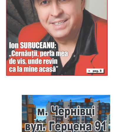
Буковина