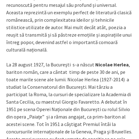
recunoscută pentru mesajul său profund și universal.
Aceasta reprezintă un exemplu perfect de literatură clasică
românească, prin complexitatea ideilor și tehnicile
stilistice utilizate de autor. Mai mult decât atât, poezia a
reușit să transmită și să păstreze emoțiile și aspirațiile unui
întreg popor, devenind astfel o importantă comoară
culturală națională.
La 28 august 1927, la Bucureşti s-a născut
Nicolae Herlea
,
bariton român, care a cântat timp de peste 30 de ani, pe
toate marile scene ale lumii. Nicolae Herlea (1927-2014) a
studiat la Conservatorul din București. Mai târziu a
participat la Roma, la cursuri de specializare la Academia di
Santa Cecilia, cu maestrul Giorgio Favaretto. A debutat în
1951 pe scena Operei Naționale din București cu rolul Silvio
din opera „Paiaţe” și a rămas angajat, ca prim-bariton al
acestei scene. Tot în 1951 a câștigat Premiul întâi la
concursurile internaționale de la Geneva, Praga şi Bruxelles.
Aceste mari succese au fost urmate de apariția sa pe cele