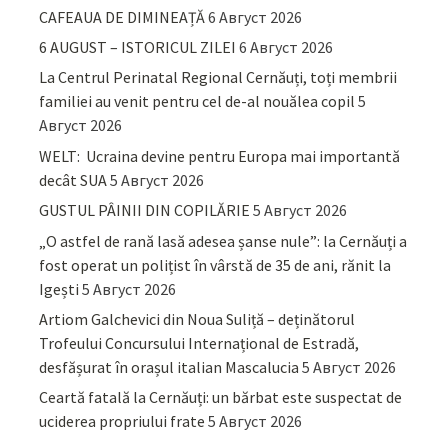
CAFEAUA DE DIMINEAȚĂ
6 Август 2026
6 AUGUST – ISTORICUL ZILEI
6 Август 2026
La Centrul Perinatal Regional Cernăuți, toți membrii
familiei au venit pentru cel de-al nouălea copil
5
Август 2026
WELT: Ucraina devine pentru Europa mai importantă
decât SUA
5 Август 2026
GUSTUL PÂINII DIN COPILĂRIE
5 Август 2026
„O astfel de rană lasă adesea șanse nule”: la Cernăuți a
fost operat un polițist în vârstă de 35 de ani, rănit la
Igești
5 Август 2026
Artiom Galchevici din Noua Suliță – deținătorul
Trofeului Concursului Internațional de Estradă,
desfășurat în orașul italian Mascalucia
5 Август 2026
Ceartă fatală la Cernăuți: un bărbat este suspectat de
uciderea propriului frate
5 Август 2026