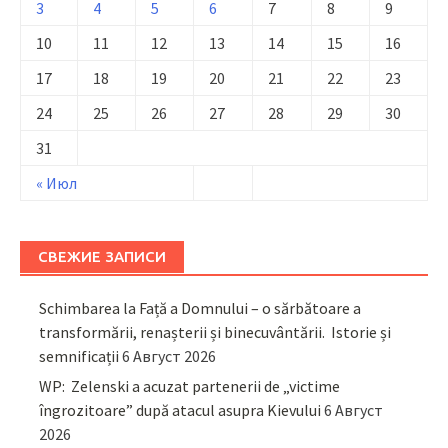
3
4
5
6
7
8
9
10
11
12
13
14
15
16
17
18
19
20
21
22
23
24
25
26
27
28
29
30
31
« Июл
СВЕЖИЕ ЗАПИСИ
Schimbarea la Față a Domnului – o sărbătoare a
transformării, renașterii și binecuvântării. Istorie și
semnificații
6 Август 2026
WP: Zelenski a acuzat partenerii de „victime
îngrozitoare” după atacul asupra Kievului
6 Август
2026