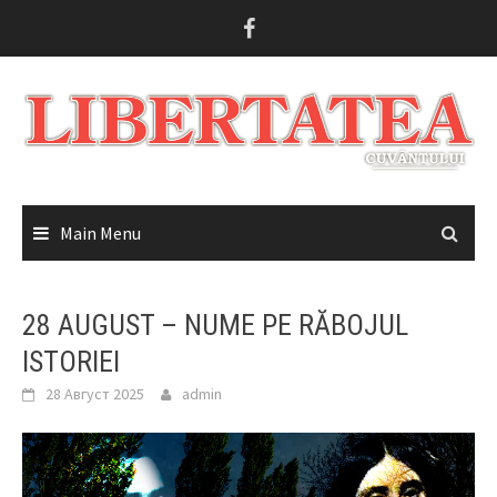
Skip
to
content
Main Menu
28 AUGUST – NUME PE RĂBOJUL
ISTORIEI
28 Август 2025
admin