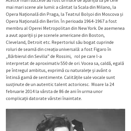
mai mari scene ale lumii: a cântat la Scala din Milano, la
Opera Națională din Praga, la Teatrul Bolșoi din Moscova și
Opera Națională din Berlin. În perioada 1964-1967 a fost
membru al Operei Metropolitan din New York. De asemenea
a avut apariții și pe scenele americane din Boston,
Cleveland, Detroit etc. Repertoriul său bogat cuprinde
roluri de seamă din creația universală: a fost Figaro în
„Bărbierul din Sevilia” de Rossini, rol pe care l-a
interpretat de aproximativ 550 de ori. Vocea sa, caldă, egală
pe întregul ambitus, exprimă cu naturalețe și avânt o
întinsă gamă de sentimente. Calitățile sale vocale sunt
susținute de un autentic talent actoricesc. Moare la 24
februarie 2014 la vârsta de 86 de ani în urma unor
complicații datorate vârstei înaintate.