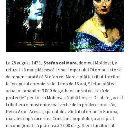
La 28 august 1473,
Ștefan cel Mare
, domnul Moldovei, a
refuzat să mai plătească tribut Imperiului Otoman. Istorici
de renume arată că Ștefan cel Mare a plătit tribut turcilor
la începutul domniei sale. Timp de 16 ani, Ștefan plătea
anual otomanilor 3.000 de galbeni, un soi de „taxă de
protecție” pentru ca Moldova să aibă liniște. De altfel, acest
tribut era o moștenire mai veche de la predecesorul său,
Petru Aron. Acesta, speriat de avântul otoman în Europa,
mai ales după cucerirea Constantinopolului, a acceptat
necondiționat să plătească 2.000 de galbeni turcilor sub