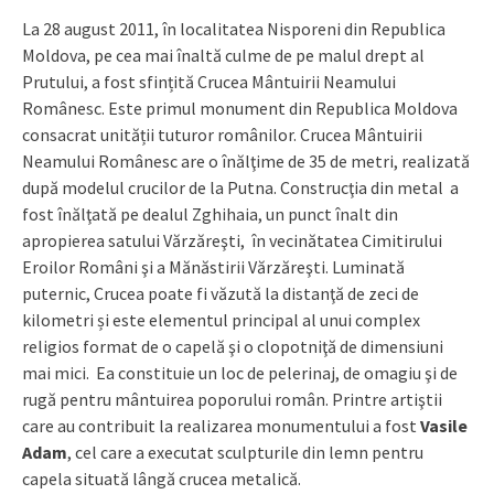
La 28 august 2011, în localitatea Nisporeni din Republica
Moldova, pe cea mai înaltă culme de pe malul drept al
Prutului, a fost sfințită Crucea Mântuirii Neamului
Românesc. Este primul monument din Republica Moldova
consacrat unității tuturor românilor. Crucea Mântuirii
Neamului Românesc are o înălţime de 35 de metri, realizată
după modelul crucilor de la Putna. Construcţia din metal a
fost înălţată pe dealul Zghihaia, un punct înalt din
apropierea satului Vărzăreşti, în vecinătatea Cimitirului
Eroilor Români şi a Mănăstirii Vărzăreşti. Luminată
puternic, Crucea poate fi văzută la distanţă de zeci de
kilometri și este elementul principal al unui complex
religios format de o capelă şi o clopotniţă de dimensiuni
mai mici. Ea constituie un loc de pelerinaj, de omagiu şi de
rugă pentru mântuirea poporului român. Printre artiştii
care au contribuit la realizarea monumentului a fost
Vasile
Adam
, cel care a executat sculpturile din lemn pentru
capela situată lângă crucea metalică.