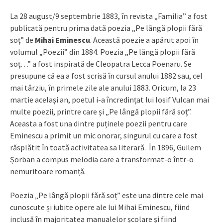
La 28 august/9 septembrie 1883, în revista „Familia” a fost
publicată pentru prima dată poezia „Pe lângă plopii fără
soț” de
Mihai Eminescu
. Această poezie a apărut apoi în
volumul „Poezii” din 1884. Poezia „Pe lângă plopii fără
soț…” a fost inspirată de Cleopatra Lecca Poenaru. Se
presupune că ea a fost scrisă în cursul anului 1882 sau, cel
mai târziu, în primele zile ale anului 1883. Oricum, la 23
martie același an, poetul i-a încredințat lui Iosif Vulcan mai
multe poezii, printre care și „Pe lângă plopii fără soț”.
Aceasta a fost una dintre puținele poezii pentru care
Eminescu a primit un mic onorar, singurul cu care a fost
răsplătit în toată activitatea sa literară. În 1896, Guilem
Șorban a compus melodia care a transformat-o într-o
nemuritoare romanță.
Poezia „Pe lângă plopii fără soț” este una dintre cele mai
cunoscute și iubite opere ale lui Mihai Eminescu, fiind
inclusă în majoritatea manualelor școlare și fiind