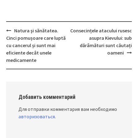
Natura şi sănătatea.
Consecințele atacului rusesc
Post
Cinci pomușoare care luptă
asupra Kievului: sub
navigation
cu cancerul și sunt mai
dărâmături sunt căutați
eficiente decât unele
oameni
medicamente
Добавить комментарий
Для отправки комментария вам необходимо
авторизоваться
.