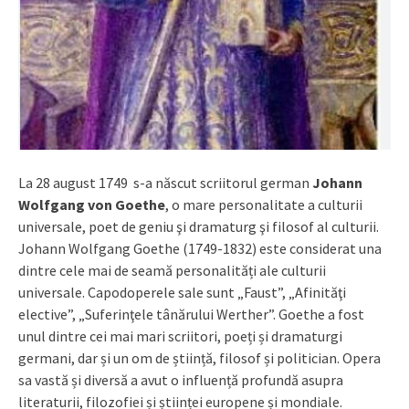
La 28 august 1749 s-a născut scriitorul german
Johann
Wolfgang von Goethe
, o mare personalitate a culturii
universale, poet de geniu şi dramaturg şi filosof al culturii.
Johann Wolfgang Goethe (1749-1832) este considerat una
dintre cele mai de seamă personalități ale culturii
universale. Capodoperele sale sunt „Faust”, „Afinităţi
elective”, „Suferinţele tânărului Werther”. Goethe a fost
unul dintre cei mai mari scriitori, poeți și dramaturgi
germani, dar și un om de știință, filosof și politician. Opera
sa vastă și diversă a avut o influență profundă asupra
literaturii, filozofiei și științei europene și mondiale.